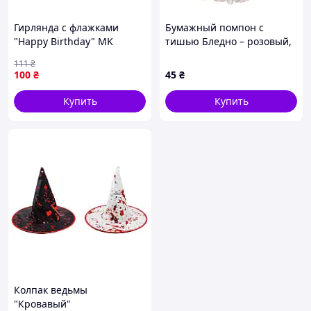
Гирлянда с флажками
Бумажный помпон с
"Happy Birthday" MK
тишью Бледно – розовый,
5955(Gold) золотой
35 см
111
₴
100
₴
45
₴
Купить
Купить
Колпак ведьмы
"Кровавый"