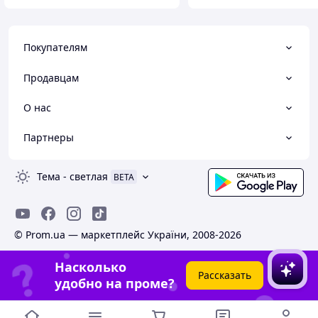
Покупателям
Продавцам
О нас
Партнеры
Тема
-
светлая
BETA
© Prom.ua — маркетплейс України, 2008-2026
Насколько
Рассказать
удобно на проме?