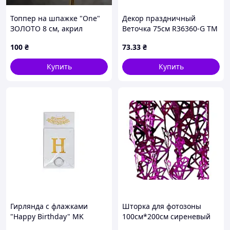
Топпер на шпажке "One"
Декор праздничный
ЗОЛОТО 8 см, акрил
Веточка 75см R36360-G ТМ
STENSON
100
₴
73
.33
₴
Купить
Купить
Гирлянда с флажками
Шторка для фотозоны
"Happy Birthday" MK
100см*200см сиреневый
5955(White) белый
M48276 ТМ STENSON