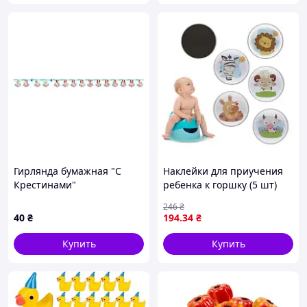
Гирлянда бумажная "С
Наклейки для приучения
Крестинами"
ребенка к горшку (5 шт)
Термовинил Разноцвет
246
₴
(250403)
40
₴
194
.34
₴
Купить
Купить