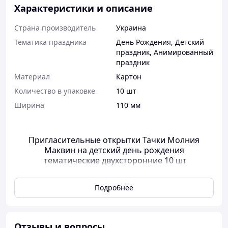
Характеристики и описание
Страна производитель
Украина
Тематика праздника
День Рождения
,
Детский
праздник
,
Анимированный
праздник
Материал
Картон
Количество в упаковке
10 шт
Ширина
110 мм
Пригласительные открытки Тачки Молния
Маквин на детский день рождения
тематические двухсторонние 10 шт
Пригласительное двухстороннее :
Подробнее
с одной стороны - яркий рисунок.
с другой - место для заполнения информации о
торжестве.http://teremok-shop.com.ua
Отзывы и вопросы