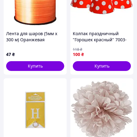
Лента для шаров (5мм х
Колпак праздничный
300 м) Оранжевая
"Горошек красный" 7003-
0009, 15см, в упаковке 20
118
₴
шт-Sara
47
₴
100
₴
Купить
Купить