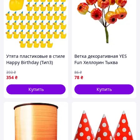
Утята пластиковые в стиле
Ветка декоративная YES
Happy Birthday (Тип3)
Fun Хеллоуин Тыква
16x18mm комплект 50шт,
974384 1.5 см 9 шт
393
₴
86
₴
Yellow
354
₴
78
₴
Купить
Купить