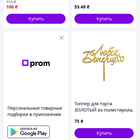
111
₴
100
₴
53
.49
₴
Купить
Купить
Топпер для торта
Персональные товарные
ЗОЛОТЫЙ из полистирола,
подборки в приложении
"Любий дочурке"на
75
₴
шпажке
Купить