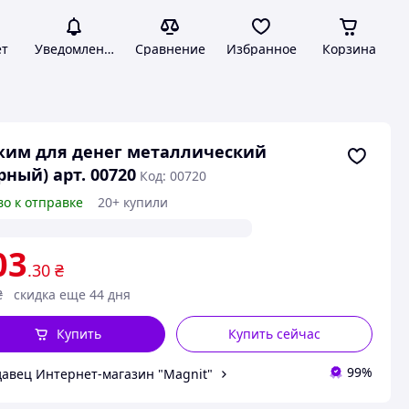
ет
Уведомления
Сравнение
Избранное
Корзина
жим для денег металлический
рный) арт. 00720
Код: 00720
во к отправке
20+ купили
03
.30
₴
₴
скидка еще 44 дня
Купить
Купить сейчас
99%
авец Интернет-магазин "Magnit"