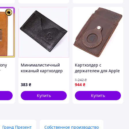
Tony
Минималистичный
Картхолдер с
y
кожаный картхолдер
держателем для Apple
черного цвета,
AirTag из натуральной
1 242
₴
жи для
66813C9HA1
кожи GRANDE PELLE
383
₴
944
₴
11627 Коричневый
Купить
Купить
Гранд Презент
Собственное производство