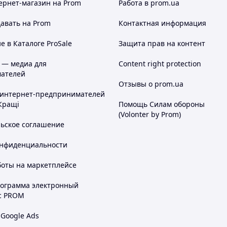
ернет-магазин
на Prom
Работа в prom.ua
авать на Prom
Контактная информация
 в Каталоге ProSale
Защита прав на контент
 — медиа для
Content right protection
ателей
Отзывы о prom.ua
 интернет-предпринимателей
Кращі
Помощь Силам обороны
(Volonter by Prom)
льское соглашение
онфиденциальности
боты на маркетплейсе
рограмма электронный
с PROM
 Google Ads