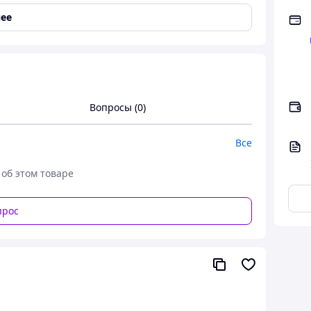
ее
см., ширина 2,70см., вес 13.95 грм.
Вопросы (0)
Все
 об этом товаре
прос