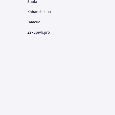
Shafa
Kabanchik.ua
Вчасно
Zakupivli.pro