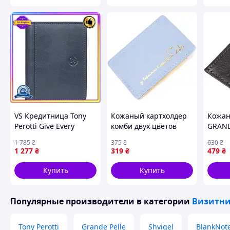
VS Кредитница Tony
Кожаный картхолдер
Кожан
Perotti Give Every
комби двух цветов
GRAND
темно-синяя
Сердце GRANDE PELLE
Черн
1 785
₴
375
₴
630
₴
натуральная кожа для
16701 Желто-голубой
1 277
₴
319
₴
479
₴
визиток и документов
унисекс 32T8_V1
Купить
Купить
Популярные производители
в категории
Визитни
Tony Perotti
Grande Pelle
Shvigel
BlankNot