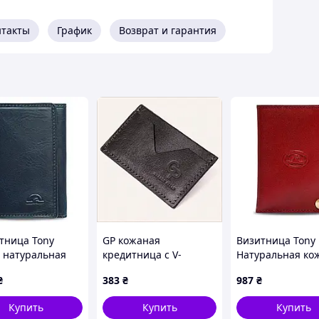
нтакты
График
Возврат и гарантия
тница Tony
GP кожаная
Визитница Tony P
i натуральная
кредитница с V-
Натуральная ко
Nevada 3811
образным карманом
Italico 2028 ross
₴
383
₴
987
₴
5) Темно-синяя
A6E6A81391
(90664) Красная
Купить
Купить
Купить