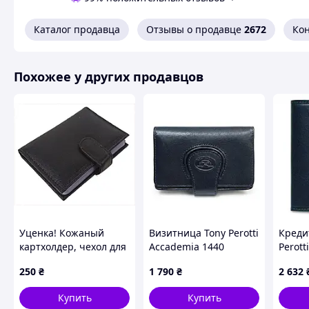
Каталог продавца
Отзывы о продавце
2672
Ко
Похожее у других продавцов
Уценка! Кожаный
Визитница Tony Perotti
Креди
картхолдер, чехол для
Accademia 1440
Perott
платежных карт c
(90661) Темно-синяя
кожа 
250
₴
1 790
₴
2 632
защитой RFid Dugros
(9050
черный, 46T7P5201
Купить
Купить