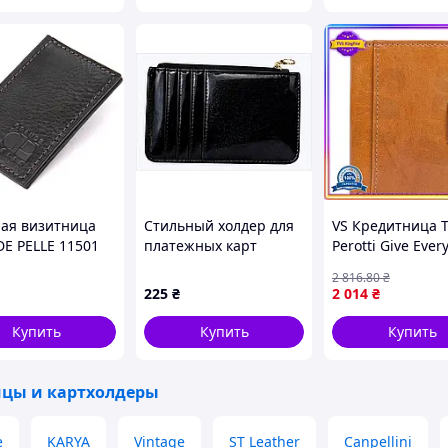
ая визитница
Стильный холдер для
VS Кредитница 
E PELLE 11501
платежных карт
Perotti Give Ever
ый
Trendz, 90466P34K
горчичная из
2 816
.80
₴
натуральной ко
225
₴
2 014
₴
визиток и купюр
стильный кошел
Купить
Купить
Купить
32T8_V1
цы и картхолдеры
e
KARYA
Vintage
ST Leather
Canpellini