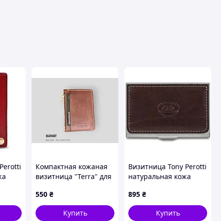
erotti
Компактная кожаная
Визитница Tony Perotti
жа
визитница "Terra" для
натуральная кожа
o
карточек из
Italico 2204 moro
550
₴
895
₴
натуральной кожи, с
(90670) Коричневая
отделением для монет,
Купить
Купить
коричневая