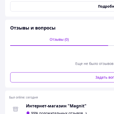
Длина
55 мм
Подробн
Ширина
27 мм
Состояние
Новое
Вес
13.95
Отзывы и вопросы
Тип
Зажим для купюр
Зажим для денег металлический (черный).
Длина 5,50 
Отзывы (0)
Похожие товары по характеристикам
Еще не было отзывов
Задать во
Был online:
сегодня
Интернет-магазин "Magnit"
99% положительных отзывов