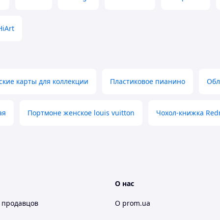
HiArt
кие карты для коллекции
Пластиковое пианино
Обл
ая
Портмоне женское louis vuitton
Чохол-книжка Redm
О нас
 продавцов
О prom.ua