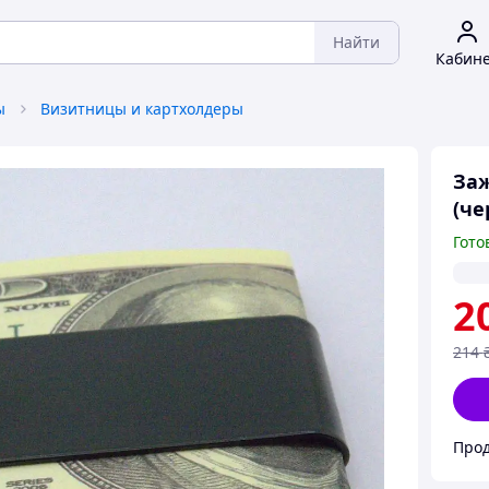
Найти
Кабин
ы
Визитницы и картхолдеры
За
(че
Гото
2
214
Прод