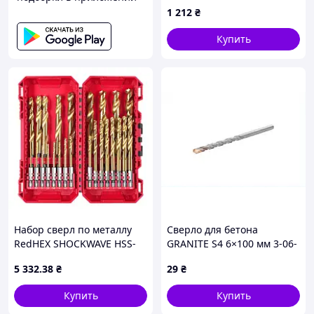
1 212
₴
Купить
Набор сверл по металлу
Сверло для бетона
RedHEX SHOCKWAVE HSS-
GRANITE S4 6×100 мм 3-06-
TiN PACKOUT (Ø 2–13 мм)
100 3X8K17454
5 332
.38
₴
29
₴
25 шт в пластиковом кейсе
Milwaukee 4932500420
Купить
Купить