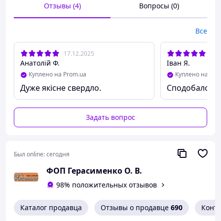
Технические данные:
Отзывы (4)
Вопросы (0)
Материал:
сталь HSS
Все
Размер:
4-32 мм (4, 6, 8, 10, 12, 14, 16, 18, 20, 22, 24, 26,
28, 30, 32)
17.12.2025
05.
Шаг резьбы:
2 мм
Анатолій Ф.
Іван Я.
Рабочая длина:
80 мм
Куплено на Prom.ua
Куплено на Pro
Дуже якісне свердло.
Сподобалось
Общая длина:
105 мм
Тип:
стальное ступенчатое сверло
Задать вопрос
Хвостовик:
цилиндрический
Был online:
сегодня
ФОП Герасименко О. В.
98% положительных отзывов
Каталог продавца
Отзывы о продавце
690
Конт