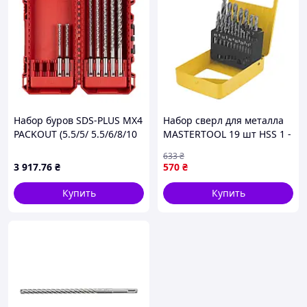
Набор буров SDS-PLUS MX4
Набор сверл для металла
PACKOUT (5.5/5/ 5.5/6/8/10
MASTERTOOL 19 шт HSS 1 -
мм) Set 2 (7 шт)
10 мм metal box WHITE (1-
633
₴
пластиковый кейс
0119)
3 917
.76
₴
570
₴
Milwaukee 4932500061
Купить
Купить