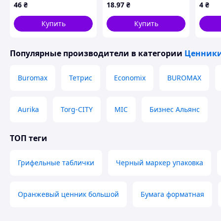
46
₴
18
.97
₴
4
₴
намотка зеленый
(BM.282201-04)
Купить
Купить
Популярные производители
в категории
Ценник
Buromax
Тетрис
Economix
BUROMAX
Aurika
Torg-CITY
MIC
Бизнес Альянс
ТОП теги
Грифельные таблички
Черный маркер упаковка
Оранжевый ценник большой
Бумага форматная