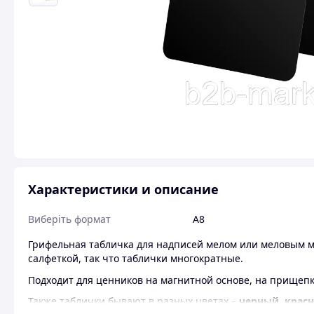
Характеристики и описание
Виберіть формат
А8
Грифельная табличка для надписей мелом или меловым 
салфеткой, так что таблички многократные.
Подходит для ценников на магнитной основе, на прищепк
Также таблички бывают в разных цветах –
черный, крас