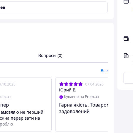
ее
Вопросы (0)
Все
9.10.2025
07.04.2026
Юрий В.
rom.ua
Куплено на Prom.ua
упер
Гарна якість. Товаром
задоволений
, замовляю не перший
можна перерізати на
я роблю