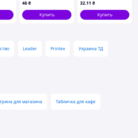
46
₴
32
.11
₴
1000шт внутренняя
й
намотка белый
Купить
Купить
(BM.281103-12)
ство
Leader
Printex
Украина ТД
трина для магазина
Табличка для кафе