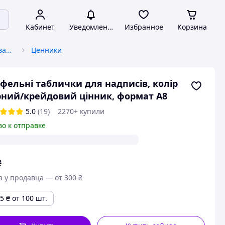
Кабинет
Уведомления
Избранное
Корзина
Кассовое/прикассовое оборудование
Ценники
фельні таблички для надписів, колір
ний/крейдовий цінник, формат А8
5.0
(19)
2270+ купили
во к отправке
₴
з у продавца — от 300 ₴
75
₴
от 100 шт.