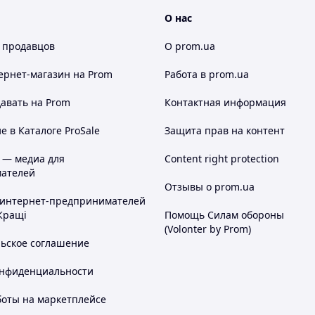
О нас
 продавцов
О prom.ua
ернет-магазин
на Prom
Работа в prom.ua
авать на Prom
Контактная информация
 в Каталоге ProSale
Защита прав на контент
 — медиа для
Content right protection
ателей
Отзывы о prom.ua
 интернет-предпринимателей
Кращі
Помощь Силам обороны
(Volonter by Prom)
льское соглашение
онфиденциальности
боты на маркетплейсе