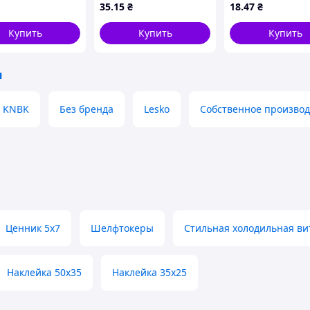
35
.15
₴
18
.47
₴
1000шт внутренняя
375шт внешняя
намотка оранжевый
намотка зелены
Купить
Купить
Купить
(BM.281103-11)
(BM.282103-04)
и
KNBK
Без бренда
Lesko
Собственное производ
Ценник 5х7
Шелфтокеры
Стильная холодильная ви
Наклейка 50х35
Наклейка 35х25