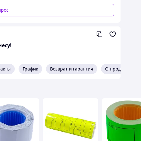
прос
несу!
такты
График
Возврат и гарантия
О продавце