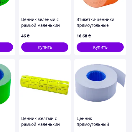
Ценник зеленый с
Этикетки-ценники
рамкой маленький
прямоугольные
м 6м
30х20мм (5шт) (96559)
Economix 26х16 мм 500
46
₴
16
.68
₴
шт/рул. оранжевые
й
(E21305-06)
Купить
Купить
Ценник желтый с
Ценник
рамкой маленький
прямоугольный
м 6м
30х20мм (5шт) (96643)
Buromax 26х16мм 16м