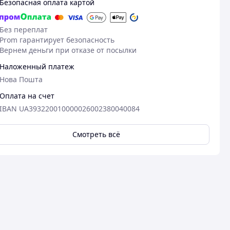
Безопасная оплата картой
Без переплат
Prom гарантирует безопасность
Вернем деньги при отказе от посылки
Наложенный платеж
Нова Пошта
Оплата на счет
IBAN UA393220010000026002380040084
Смотреть всё
31.03.2026
26
Микола Ш.
Антон П.
Куплено на Prom.ua
Куплено на Pr
Гарної якості, швидко
Співвідношен
відправили.