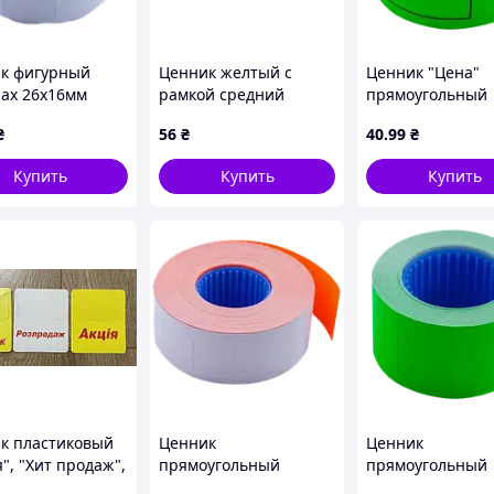
к фигурный
Ценник желтый с
Ценник "Цена"
ax 26х16мм
рамкой средний
прямоугольный
 6м внешняя
35х25мм (5шт) (96646)
Buromax 50х40м
₴
56
₴
40
.99
₴
ка белый
150шт внешняя
82203-12)
намотка зелены
Купить
Купить
Купить
(BM.282109-04)
к пластиковый
Ценник
Ценник
", "Хит продаж",
прямоугольный
прямоугольный
родажа"
Buromax 26х16мм 16м
Buromax 26х16м