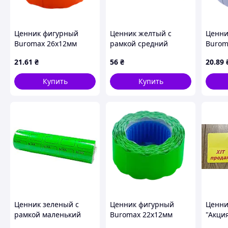
Ценник фигурный
Ценник желтый с
Ценни
Buromax 26х12мм
рамкой средний
Burom
500шт 6м внешняя
35х25мм (5шт) (96646)
375шт
21
.61
₴
56
₴
20
.89
намотка оранжевый
намот
(BM.282202-11)
(BM.2
Купить
Купить
Ценник зеленый с
Ценник фигурный
Ценни
рамкой маленький
Buromax 22х12мм
"Акция
30х20мм (5шт) (96559)
500шт 6м внешняя
"Расп