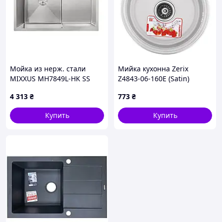
Мойка из нерж. стали
Мийка кухонна Zerix
MIXXUS MH7849L-HK SS
Z4843-06-160E (Satin)
COLOR(3.0/0.9) с
(ZS0566)
4 313
₴
773
₴
подставкой под ножи
(Колир нерж) (MX1935)
Купить
Купить