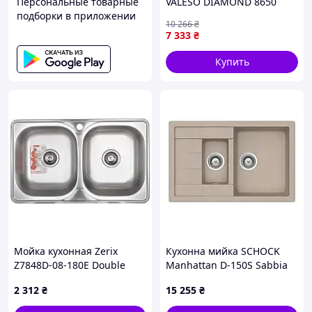
Персональные товарные
VALESO DIAMOND 8650
подборки в приложении
матовая Белоснежная
10 266
₴
7 333
₴
Купить
Мойка кухонная Zerix
Кухонна мийка SCHOCK
Z7848D-08-180E Double
Manhattan D-150S Sabbia
(Satin) (ZS0578)
2 312
₴
15 255
₴