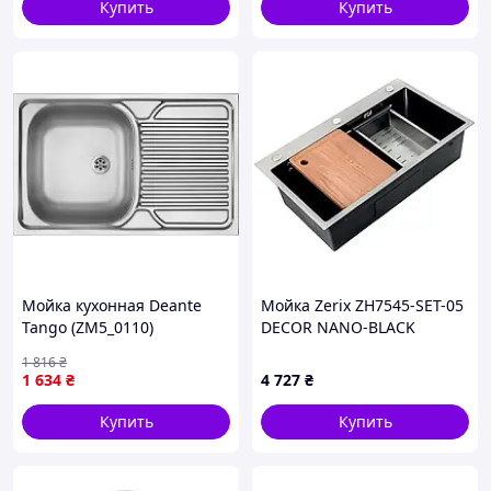
Купить
Купить
Мойка кухонная Deante
Мойка Zerix ZH7545-SET-05
Tango (ZM5_0110)
DECOR NANO-BLACK
(3.0/0.8) из нерж. стали,
1 816
₴
комплект (графит) (ZM5582)
1 634
₴
4 727
₴
Купить
Купить