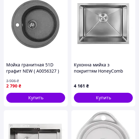
Мойка гранитная 51D
Кухонна мийка з
графит NEW ( А0056327 )
покриттям HoneyComb
(соти) Nett NSS-5041
3 906
₴
2 790
₴
4 161
₴
Купить
Купить