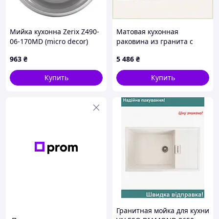
Мийка кухонна Zerix Z490-
Матовая кухонная
06-170MD (micro decor)
раковина из гранита с
(ZS0556)
крылом 32883EA62
963
₴
5 486
₴
Купить
Купить
Гранитная мойка для кухни