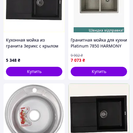
Кухонная мойка из
Гранитная мойка для кухни
гранита Зерикс с крылом
Platinum 7850 HARMONY
79 см 4632KE236
матовая Серая
9 902
₴
5 348
₴
7 073
₴
Купить
Купить