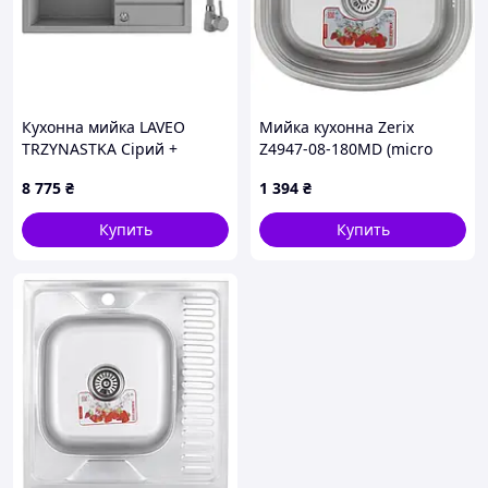
Кухонна мийка LAVEO
Мийка кухонна Zerix
TRZYNASTKA Сірий +
Z4947-08-180MD (micro
змішувач
decor) (ZS0569)
8 775
₴
1 394
₴
Купить
Купить