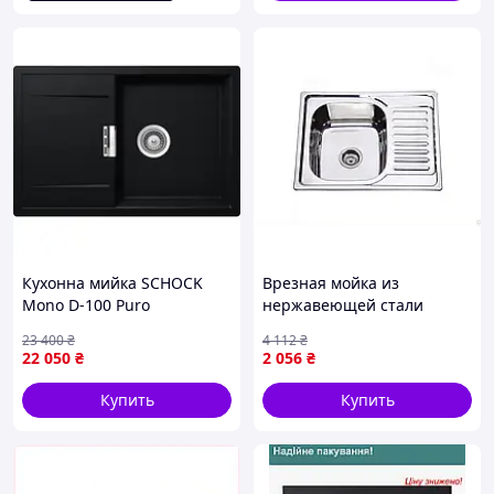
Кухонна мийка SCHOCK
Врезная мойка из
Mono D-100 Puro
нержавеющей стали
630х500 мм с покрытием
23 400
₴
4 112
₴
Micro decor для кухни и
22 050
₴
2 056
₴
ванной комнаты
Купить
Купить