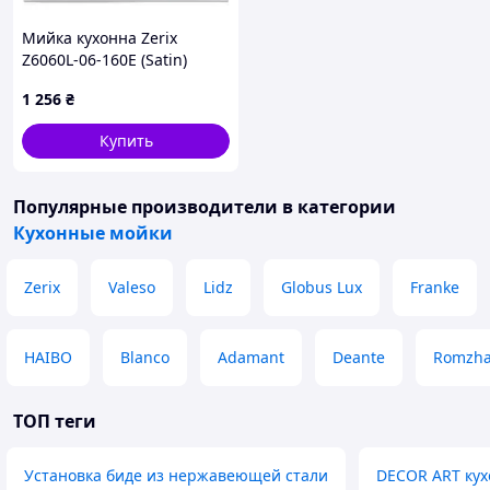
Мийка кухонна Zerix
Z6060L-06-160E (Satin)
(ZM0568)
1 256
₴
Купить
Популярные производители
в категории
Кухонные мойки
Zerix
Valeso
Lidz
Globus Lux
Franke
HAIBO
Blanco
Adamant
Deante
Romzh
ТОП теги
Установка биде из нержавеющей стали
DECOR ART кух