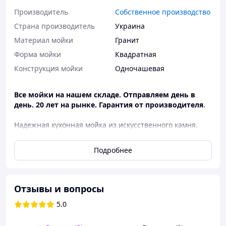
Производитель
Собственное производство
Страна производитель
Украина
Материал мойки
Гранит
Форма мойки
Квадратная
Конструкция мойки
Одночашевая
Все мойки на нашем складе. Отправляем день в
день. 20 лет на рынке. Гарантия от производителя
.
Надежная кухонная мойка из искусственного камня.
Благодаря утолщенным стенкам она тяжелее и
прочнее дешевых аналогов — надежно защищена от
Подробнее
трещин и случайных сколов.
Почему стоит выбрать эту мойку:
Официальная гарантия 10 лет.
Отзывы и вопросы
Термостойкость:
спокойно выдерживает слив
5.0
кипятка и горячую посуду.