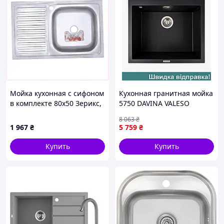
Мойка кухонная с сифоном
Кухонная гранитная мойка
в комплекте 80х50 Зерикс,
5750 DAVINA VALESO
2749XE222
черный металл
8 063
₴
1 967
₴
5 759
₴
Купить
Купить