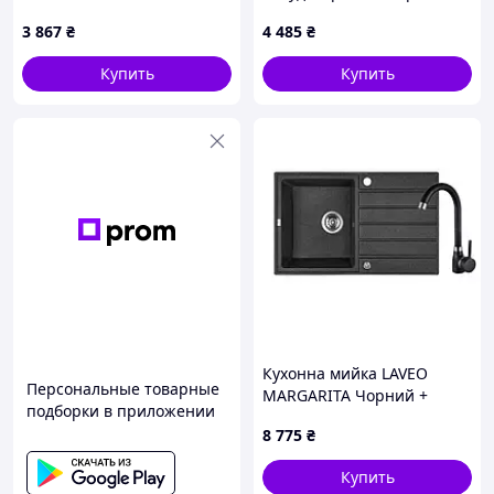
570x450x180 (HB0980)
матовая ZERIX 620777KX2
3 867
₴
4 485
₴
Купить
Купить
Кухонна мийка LAVEO
Персональные товарные
MARGARITA Чорний +
подборки в приложении
змішувач
8 775
₴
Купить