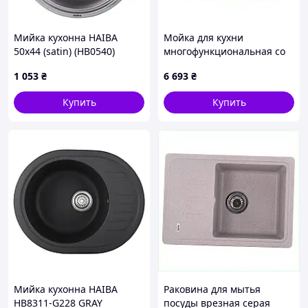
Мийка кухонна HAIBA
Мойка для кухни
50x44 (satin) (HB0540)
многофункциональная со
встроенным смесителем
1 053
₴
6 693
₴
ZERIX ZH7546-SET-07
MICRO DECOR GRAPHITE с
Купить
Купить
нерж. стали (ZM5591)
Мийка кухонна HAIBA
Раковина для мытья
HB8311-G228 GRAY
посуды врезная серая