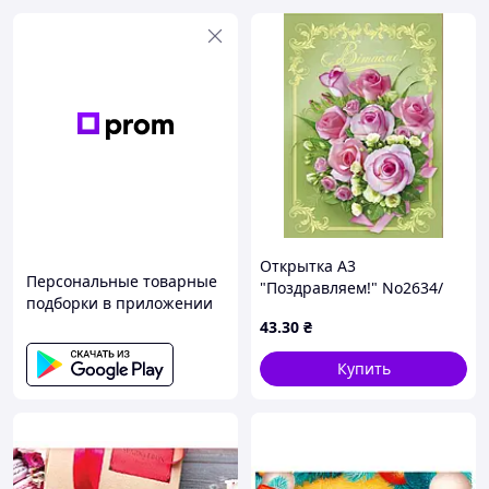
Открытка А3
Персональные товарные
"Поздравляем!" No2634/
подборки в приложении
Фолио/(50)
43
.30
₴
Купить