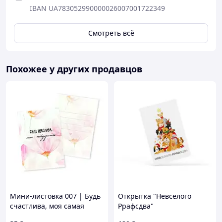
IBAN UA783052990000026007001722349
Смотреть всё
Похожее у других продавцов
Мини-листовка 007 | Будь
Открытка "Невселого
счастлива, моя самая
Ррафсдва"
дорогая | 10*7 см