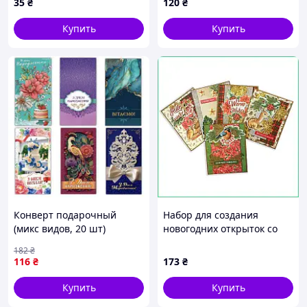
35
₴
120
₴
Купить
Купить
Конверт подарочный
Набор для создания
(микс видов, 20 шт)
новогодних открыток со
[tsi302979-TSІ]
скрапбумагой в подарок
182
₴
для творчества с
116
₴
173
₴
видеоинструкцией 5шт
Купить
Купить