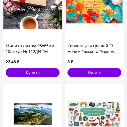
Мини открытка 95х65мм
Конверт для грошей "З
10шт/уп No112ДН ТМ
Новим Роком та Різдвом
УПАКОВКИН
Христовим" Т-205у (1)
22
.48
₴
8
₴
"Jumbi"
Купить
Купить