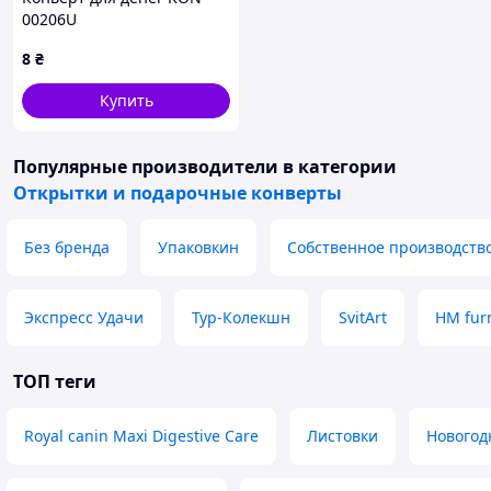
00206U
8
₴
Купить
Популярные производители
в категории
Открытки и подарочные конверты
Без бренда
Упаковкин
Собственное производств
Экспресс Удачи
Тур-Колекшн
SvitArt
HM fur
ТОП теги
Royal canin Maxi Digestive Care
Листовки
Новогод