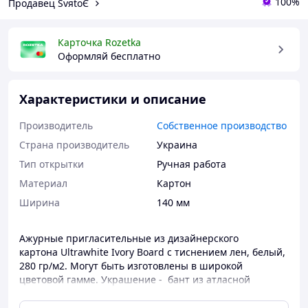
100%
Продавец SvяtoЄ
Карточка Rozetka
Оформляй бесплатно
Характеристики и описание
Производитель
Собственное производство
Страна производитель
Украина
Тип открытки
Ручная работа
Материал
Картон
Ширина
140 мм
Ажурные пригласительные из дизайнерского
картона Ultrawhite Ivory Board с тиснением лен, белый,
280 гр/м2. Могут быть изготовлены в широкой
цветовой гамме. Украшение - бант из атласной
ленты в тон ажурной обложки или может быть
подобран в другом цвете по желанию заказчика.