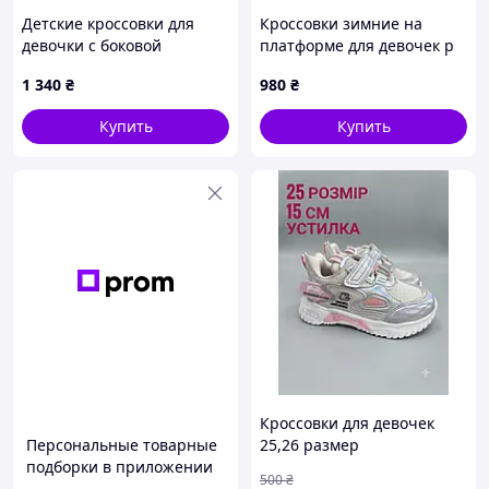
Детские кроссовки для
Кроссовки зимние на
девочки с боковой
платформе для девочек р
застёжкой-липучкой,
35(22см)
1 340
₴
980
₴
бордовые, размеры 33, 34,
35, 36, 37, 38
Купить
Купить
Кроссовки для девочек
Персональные товарные
25,26 размер
подборки в приложении
500
₴