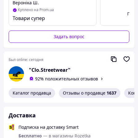
Вероніка Ш.
38
24,5
Куплено на Prom.ua
Посм
39
25
Товари супер
40
25,5
41
26
Задать вопрос
Доставка товара возможна по всей Украине:
Был online:
сегодня
1. Новая Почта
"Clo.Streetwear"
2. УкрПочта
92% положительных отзывов
Каталог продавца
Отзывы о продавце
1637
Кон
Оплата происходит удобном для Вас способом:
1.
Наложенным платежом
(Новая Почта; УкрПочта)
Доставка
2.
Безналичным расчетом
Подписка на доставку Smart
Бесплатно
— в магазины Rozetka
Гарантии: