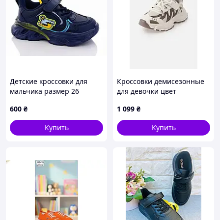
Детские кроссовки для
Кроссовки демисезонные
мальчика размер 26
для девочки цвет
стелька 16 см бренд
молочный ЦБ-00298831
600
₴
1 099
₴
Leopard темно-синие.
Купить
Купить