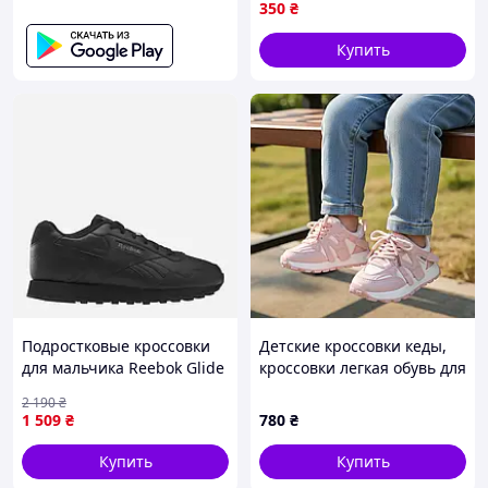
350
₴
Купить
Подростковые кроссовки
Детские кроссовки кеды,
для мальчика Reebok Glide
кроссовки легкая обувь для
100222890 37 (5UK) Черные
девушек на липучке в
2 190
₴
(1200161523946)
РАЗМЕРЕ: 21-25
1 509
₴
780
₴
Купить
Купить