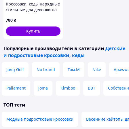
Кроссовки, кеды нарядные
стильные для девочки на
лепучке. Размер 21-25
780
₴
Купить
Популярные производители
в категории
Детские
и подростковые кроссовки, кеды
Jong Golf
No brand
Том.М
Nike
Apaww
Paliament
Joma
Kimboo
BBT
Собственн
ТОП теги
Модные подростковые кроссовки
Весенние хайтопы д