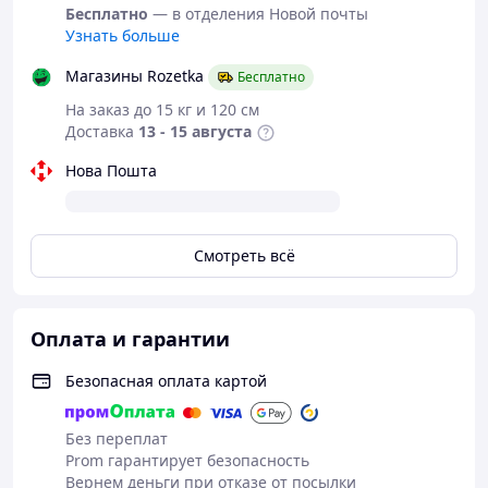
Бесплатно
— в отделения Новой почты
1. Товар Вам не подошёл*
(есть обмен)
Узнать больше
2. При наличии производственного брака
Магазины Rozetka
Бесплатно
3. Не понравился товар - 14 дней на возврат
На заказ до 15 кг и 120 см
Доставка
13 - 15 августа
Товар не носился и сохранил товарный вид ***
Нова Пошта
Приятных Вам покупок!
Смотреть всё
Оплата и гарантии
Безопасная оплата картой
Без переплат
Prom гарантирует безопасность
Вернем деньги при отказе от посылки