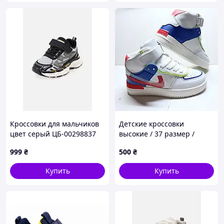
Кроссовки для мальчиков
Детские кроссовки
цвет серый ЦБ-00298837
высокие / 37 размер /
стелька 23,5 см / весна-
999
₴
500
₴
осінь демисезонные белые
кроссовки детские для
Купить
Купить
мальчик