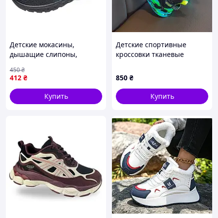
Детские мокасины,
Детские спортивные
дышащие слипоны,
кроссовки тканевые
кроссовки-носки, 34
450
₴
Размер, , 108-307-01
412
₴
850
₴
Купить
Купить