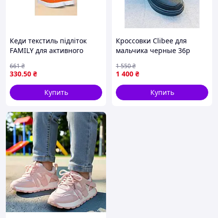
Кеди текстиль підліток
Кроссовки Clibee для
FAMILY для активного
мальчика черные 36р
відпочинку легкі з гумовою
23,5см 2133
661
₴
1 550
₴
підошвою р.32-37
330
.50
₴
1 400
₴
Купить
Купить