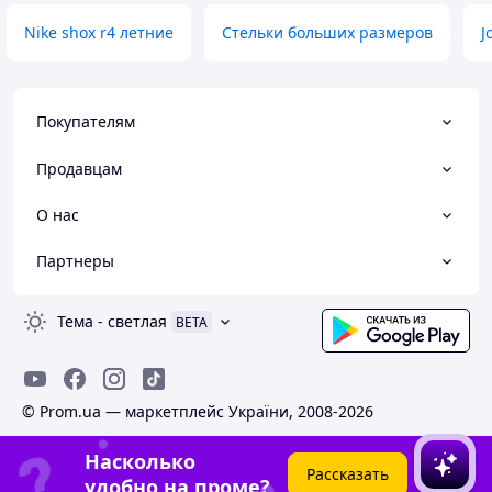
Nike shox r4 летние
Стельки больших размеров
J
Покупателям
Продавцам
О нас
Партнеры
Тема
-
светлая
BETA
© Prom.ua — маркетплейс України, 2008-2026
Насколько
Рассказать
удобно на проме?