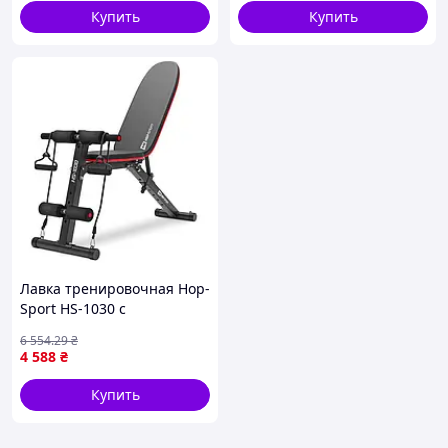
Купить
Купить
Лавка тренировочная Hop-
Sport HS-1030 с
фиксатором для ног
6 554
.29
₴
4 588
₴
Купить