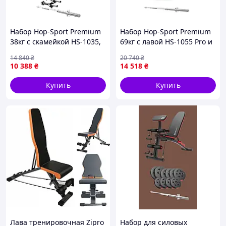
Набор Hop-Sport Premium
Набор Hop-Sport Premium
38кг с скамейкой HS-1035,
69кг с лавой HS-1055 Pro и
штангой и гантелями
штангой
14 840
₴
20 740
₴
10 388
₴
14 518
₴
Купить
Купить
Лава тренировочная Zipro
Набор для силовых