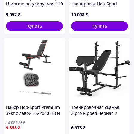
Nocardio регулируемая 140
тренировок Hop-Sport
кг 22 кг
Premium 59 кг со штангой
9 057
₴
10 098
₴
и регулируемой скамейкой
HS-1035 домашний
Купить
Купить
спортзал с дисками ABS
Набор Hop-Sport Premium
Тренировочная скамья
39кг с лавой HS-2040 HB и
Zipro Ripped черная 7
штангой
позиций регулируемая
14 082
.86
₴
высота
9 858
₴
6 973
₴