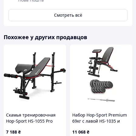
Надежные клеммы для дисков, блинов любого веса для
того, чтобы они не соскальзывали.
Обивка выполнена из высококачественного ПВХ и
Смотреть всё
заполнена пенополиуретаном-эти материалы идеально
подходят для длительных и интенсивных физических
упражнений.
Похожее у других продавцов
Скамья для упражнений фирмы WCG была изготовлена
согласно с нормой EN 957, касающейся безопасности
тренировочного оборудования.
Скамья тренировочная
Набор Hop-Sport Premium
Hop-Sport HS-1055 Pro
69кг с лавой HS-1035 и
штангой
7 188
₴
11 068
₴