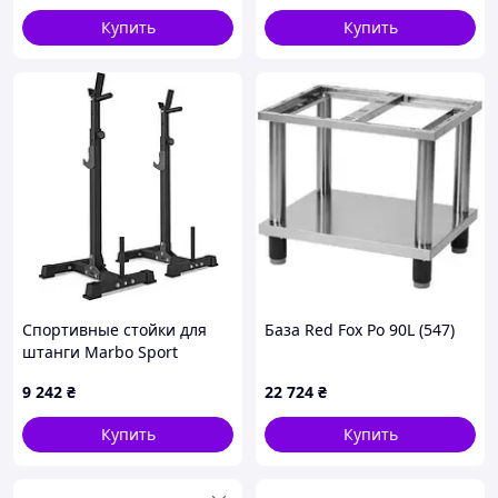
Купить
Купить
Спортивные стойки для
База Red Fox Po 90L (547)
штанги Marbo Sport
MsS108 2.0 с страховкой
9 242
₴
22 724
₴
Купить
Купить