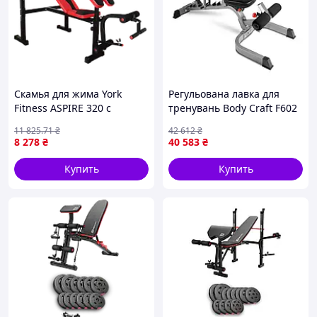
Скамья для жима York
Регульована лавка для
Fitness ASPIRE 320 с
тренувань Body Craft F602
устойчивой для штанги и
11 825
.71
₴
42 612
₴
партой Скотта
8 278
₴
40 583
₴
Купить
Купить