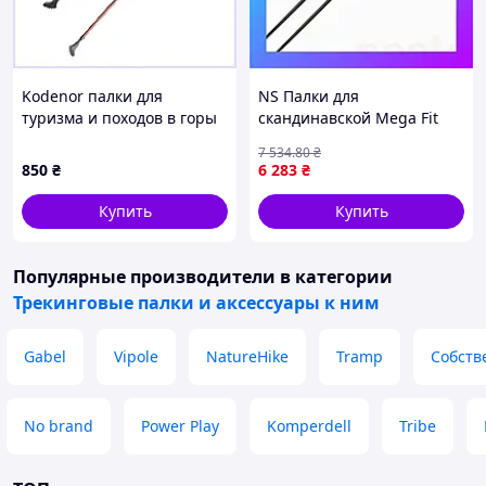
Kodenor палки для
NS Палки для
туризма и походов в горы
скандинавской Mega Fit
трехсекционные,
ходьбы Gabel FX-75 Snake
7 534
.80
₴
T8A0600H25
Carbon 125 Dual Spike
850
₴
6 283
₴
(7009351011250) Nes22/Q
Купить
Купить
Популярные производители
в категории
Трекинговые палки и аксессуары к ним
Gabel
Vipole
NatureHike
Tramp
Собств
No brand
Power Play
Komperdell
Tribe