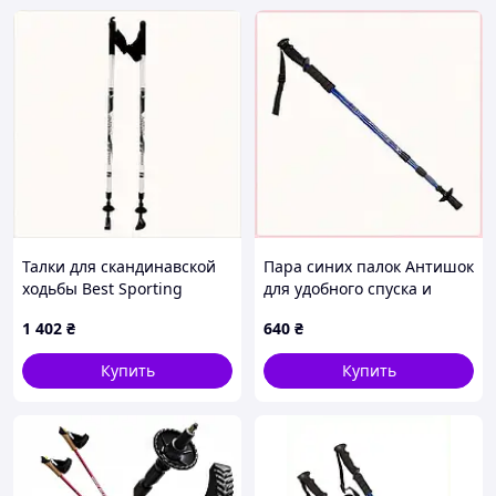
Талки для скандинавской
Пара синих палок Антишок
ходьбы Best Sporting
для удобного спуска и
Classic 84-140 см серые,
подъема, 80600C9TM4
1 402
₴
640
₴
88T3291A8
Купить
Купить