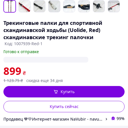
Трекинговые палки для спортивной
скандинавской ходьбы (Uolide, Red)
скандинавские трекинг палочки
Код: 1007939-Red-1
Готово к отправке
899
₴
1 123
.75
₴
скидка еще 34 дня
Купить
Купить сейчас
99%
Продавец 💙💛Интернет-магазин NaVubir - navubir.com.ua 🎁％🚚 ⤵