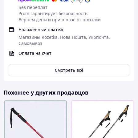
Без переплат
Тип система амортизации: пружинная
Prom гарантирует безопасность
Вес пары: 600 г
Вернем деньги при отказе от посылки
Упаковка: полиэтиленовая, мягкая
Наложенный платеж
Магазины Rozetka, Нова Пошта, Укрпочта,
Самовывоз
Оплата на счет
Смотреть всё
Похожее у других продавцов