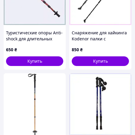
Туристические опоры Anti-
Снаряжение для хайкинга
shock для длительных
Kodenor палки с
переходов, 8060HE093
антишоком 2 шт,
650
₴
850
₴
8060P02C6
Купить
Купить