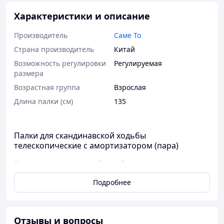
Характеристики и описание
Производитель
Саме То
Страна производитель
Китай
Возможность регулировки
Регулируемая
размера
Возрастная группа
Взрослая
Длина палки (см)
135
Палки для скандинавской ходьбы
телескопические с амортизатором (пара)
Палки для скандинавской ходьбы предназначены для
активных людей. Во время похода они помогут вам
Подробнее
удержать равновесие и в первую очередь облегчить
нагрузку на колена и суставы, снижая общую усталость.
Нагрузка распределяется равномерно на большую
часть мышц тела, они работают более эффективно, чем
Отзывы и вопросы
при обычной ходьбе.