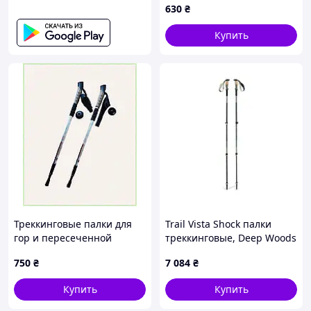
630
₴
Купить
Треккинговые палки для
Trail Vista Shock палки
гор и пересеченной
треккинговые, Deep Woods
местности 859TX3709P
750
₴
7 084
₴
Купить
Купить