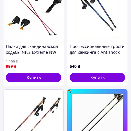
Палки для скандинавской
Профессиональные трости
ходьбы NILS Extreme NW
для хайкинга с Antishock
607 Red
K860EK7551
1 199
₴
999
₴
640
₴
Купить
Купить