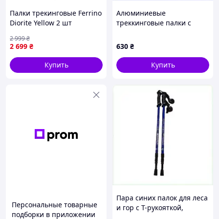
Палки трекинговые Ferrino
Алюминиевые
Diorite Yellow 2 шт
треккинговые палки с
(78133MGG)
антишоком синего цвета,
2 999
₴
806TH0090
2 699
₴
630
₴
Купить
Купить
Пара синих палок для леса
Персональные товарные
и гор с Т-рукояткой,
подборки в приложении
X806M0090