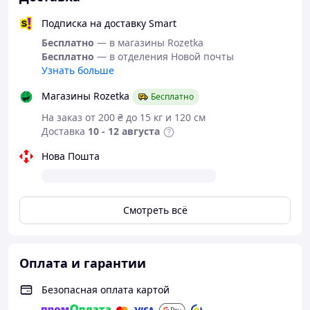
Трекинговые палки: характеристики:
Подписка на доставку Smart
Назначение: оздоровительная (скандинавская)
Бесплатно
— в магазины Rozetka
ходьба, пешие походы
Бесплатно
— в отделения Новой почты
Конструкция: телескопическая, регулируемая
Узнать больше
Количество колен: 3
Система фиксации: RotateLock
Магазины Rozetka
Бесплатно
Материалы изготовления:
На заказ от 200 ₴ до 15 кг и 120 см
основной: дюралюминиевый сплав
Доставка
10 - 12 августа
рукоять: прорезиненный пластик
темляк: смягченный нейлон
Нова Пошта
наконечник: сталь
смягчающая насадка на наконечник:
резина
сферический защитный колпачок:
Смотреть всё
пластик
Габаритные размеры:
длина общая максимальная: 135 см
Оплата и гарантии
длина минимальная (в сложенном виде):
67 см
Безопасная оплата картой
диаметр основной: 2 см
длина рукояти: 15 см