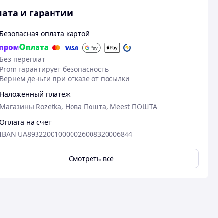
ата и гарантии
Безопасная оплата картой
Без переплат
Prom гарантирует безопасность
Вернем деньги при отказе от посылки
Наложенный платеж
Магазины Rozetka, Нова Пошта, Meest ПОШТА
Оплата на счет
IBAN UA893220010000026008320006844
06.08.2026
25
Андрей П.
Марина Л.
Смотреть всё
Куплено на Prom.ua
Куплено на Pr
Гарна якість
Все добре