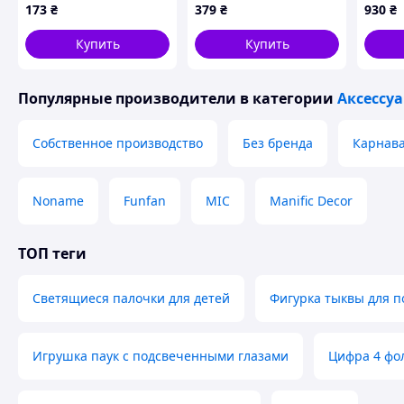
173
₴
379
₴
930
₴
Купить
Купить
Популярные производители
в категории
Аксессу
Собственное производство
Без бренда
Карнава
Noname
Funfan
MIC
Manific Decor
ТОП теги
Светящиеся палочки для детей
Фигурка тыквы для п
Игрушка паук с подсвеченными глазами
Цифра 4 фо