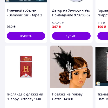
светлячков для небольшой компании или проведения пр
внимания. Заказывайте качественные праздничные аксес
Тканевой гобелен
Декор на Хэллоуин Yes
Гирля
вечеринок в нашем интернет-магазине по доступной цене
«Demonic Girl» tape 2
Привидение 973703 62
"Happ
каталоге представлены большие наборы неоновых светля
см высокое качество
5955(G
520
.50
₴
111
₴
930
₴
347
₴
100
₴
Похожие товары по характеристикам
Купить
Купить
Гирлянда с флажками
Повязка на голову
Ткане
"Happy Birthday" MK
Getsbi 14160
Hatsun
5955(Red) красный