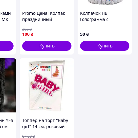
жками
Promo Цена! Колпак
Колпачок HB
" MK
праздничный
Голограмма с
"Горошек розовый"
помпонами
286
₴
bi cx.
7003-0011, 15см, в
100
₴
50
₴
упаковке 20 шт -
только на
Купить
Купить
ZaGrosh.com.ua
ин YES
Топпер на торт "Baby
5 см
girl" 14 см, розовый
о
67
.60
₴