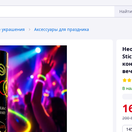
Найти
 украшения
Аксессуары для праздника
Нео
Sti
кон
ве
В на
1
200
14