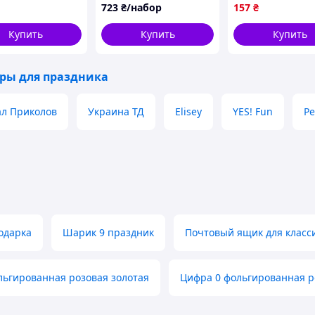
(144 элемента декора)
723
₴/набор
157
₴
Купить
Купить
Купить
ары для праздника
л Приколов
Украина ТД
Elisey
YES! Fun
Pe
одарка
Шарик 9 праздник
Почтовый ящик для класс
льгированная розовая золотая
Цифра 0 фольгированная р