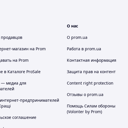
О нас
 продавцов
О prom.ua
ернет-магазин
на Prom
Работа в prom.ua
авать на Prom
Контактная информация
 в Каталоге ProSale
Защита прав на контент
 — медиа для
Content right protection
ателей
Отзывы о prom.ua
 интернет-предпринимателей
Кращі
Помощь Силам обороны
(Volonter by Prom)
льское соглашение