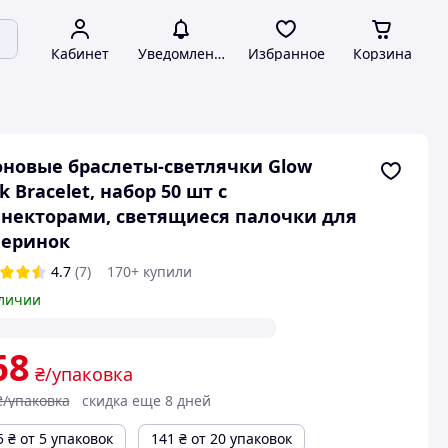
Кабинет
Уведомления
Избранное
Корзина
новые браслеты-светлячки Glow
ck Bracelet, набор 50 шт с
некторами, светящиеся палочки для
черинок
4.7
(7)
170+ купили
личии
68
₴/упаковка
₴/упаковка
скидка еще 8 дней
5
₴
от 5 упаковок
141
₴
от 20 упаковок