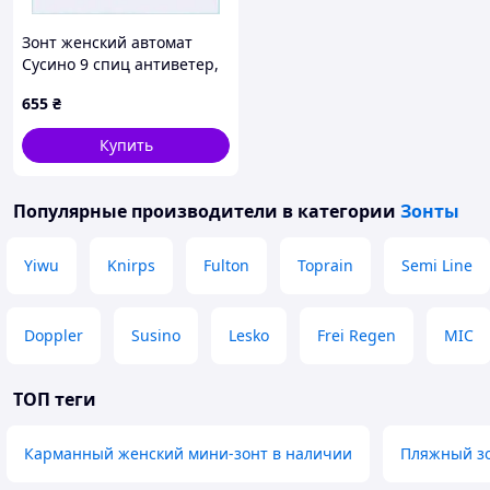
Зонт женский автомат
Сусино 9 спиц антиветер,
87C34550M
655
₴
Купить
Популярные производители
в категории
Зонты
Yiwu
Knirps
Fulton
Toprain
Semi Line
Doppler
Susino
Lesko
Frei Regen
MIC
ТОП теги
Карманный женский мини-зонт в наличии
Пляжный зо