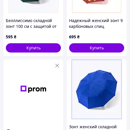
Белллиссимо складной
Надежный женский зонт 9
зонт 100 см с защитой от
карбоновых спиц
коррозии, M8K979025
антиветер, T8722K069C
595
₴
695
₴
Купить
Купить
Зонт женский складной