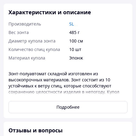
Характеристики и описание
Производитель
SL
Вес зонта
485 г
Диаметр купола зонта
100 см
Количество спиц купола
10 шт
Материал купола
Эпонж
Зонт-полуавтомат складной изготовлен из
высокопрочных материалов. Зонт состоит из 10
устойчивых к ветру спиц, которые способствуют
сохранению целостности изделия в непогоду. Купол
изготовлен из прочного полиэстера. Также зонт
оснащен пластиковой, прорезиненной ручкой, которая
Подробнее
позволяет легко удерживать его в руке даже при
сильных порывах ветра.
Характеристики:
Отзывы и вопросы
Тип зонта: складной