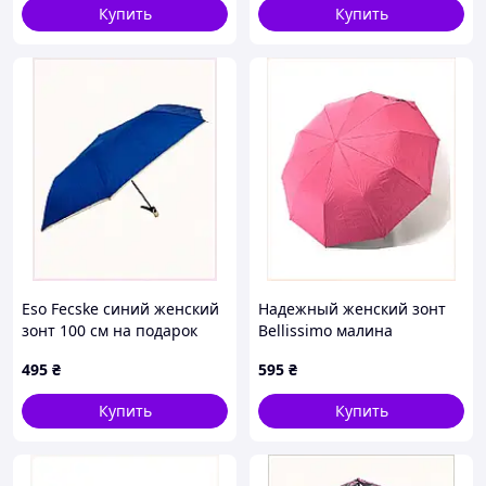
Купить
Купить
Eso Fecske синий женский
Надежный женский зонт
зонт 100 см на подарок
Bellissimo малина
T8509T7P16
полуавтомат, B8979H02E8
495
₴
595
₴
Купить
Купить