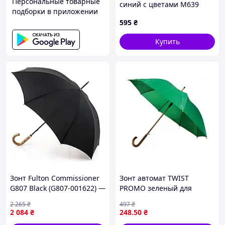
Персональные товарные
синий с цветами M639
подборки в приложении
897KE9037
595
₴
Купить
Зонт Fulton Commissioner
Зонт автомат TWIST
G807 Black (G807-001622) —
PROMO зеленый для
Доступный
защиты от дождя и солнца
2 265
₴
497
₴
купол 106см спицы 8шт
2 084
₴
248
.50
₴