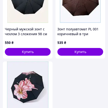
Черный мужской зонт с
Зонт полуавтомат PL 001
чехлом 3 сложения 98 см
коричневый в три
XT85228T62
сложения 85862AK20H
550
₴
535
₴
Купить
Купить