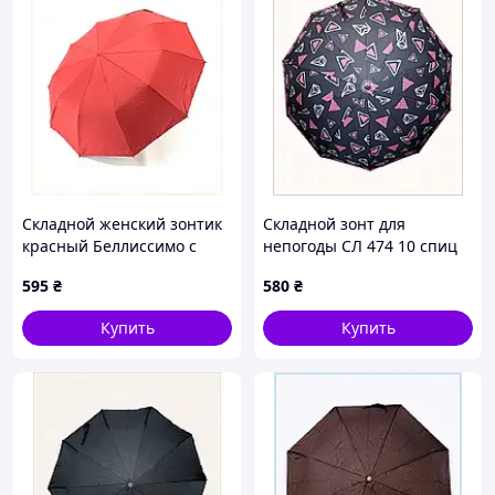
Складной женский зонтик
Складной зонт для
красный Беллиссимо с
непогоды СЛ 474 10 спиц
антиветром M897C9026
антиветер, 898XA3740
595
₴
580
₴
Купить
Купить