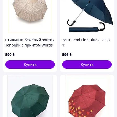
Стильный бежевый зонтик
Зонт Semi Line Blue (L2038-
Топрейн с принтом Words
1)
9 спиц 8P4H79608
590
₴
596
₴
Купить
Купить