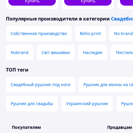
Купить
Купить
вмест
сохра
Популярные производители
в категории
Свадебн
Собственное производство
Bello-print
No brand
Nobrand
Світ вишивки
Наследие
Текстил
ТОП теги
Свадебный рушник под ноги
Рушник для иконы на с
Рушник для свадьбы
Украинский рушник
Рушни
Покупателям
Продавцам