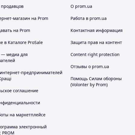
 продавцов
О prom.ua
ернет-магазин
на Prom
Работа в prom.ua
авать на Prom
Контактная информация
 в Каталоге ProSale
Защита прав на контент
 — медиа для
Content right protection
ателей
Отзывы о prom.ua
 интернет-предпринимателей
Кращі
Помощь Силам обороны
(Volonter by Prom)
льское соглашение
онфиденциальности
боты на маркетплейсе
рограмма электронный
с PROM