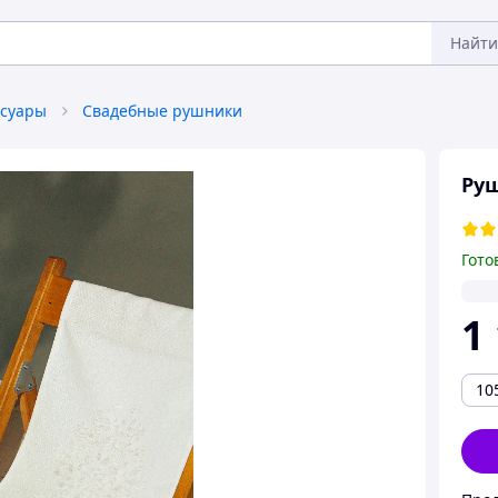
Найти
ссуары
Свадебные рушники
Руш
Гото
1
10