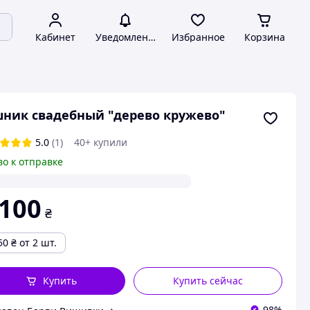
Кабинет
Уведомления
Избранное
Корзина
ник свадебный "дерево кружево"
5.0
(1)
40+ купили
во к отправке
 100
₴
50
₴
от 2 шт.
Купить
Купить сейчас
98%