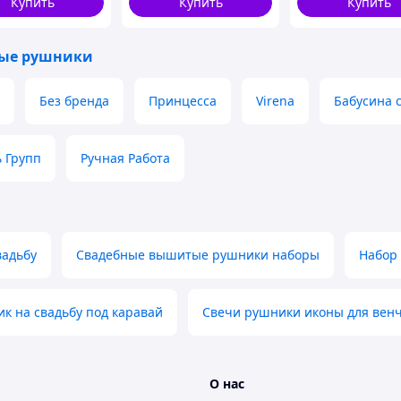
Купить
Купить
Купить
е», «Спаси и
ни»
ые рушники
Без бренда
Принцесса
Virena
Бабусина 
ь Групп
Ручная Работа
вадьбу
Свадебные вышитые рушники наборы
Набор
к на свадьбу под каравай
Свечи рушники иконы для вен
О нас