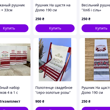
каный рушник
Рушник На щастя на
Весільний рушн
 × 33см
Долю 190 см
"Хліб і сіль»
250
₴
250
₴
Купить
Купить
Купить
бный набор
Полотенце свадебное
Рушник На щаст
ов 4 в 1 с
"серо-золотые розы"
Долю 190 см
кой – «Хлеб и
вышитое полотенце
₴/комплект
900
₴
250
₴
 «На счастьє на
», «Навеки