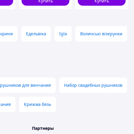
Купить
Купить
скриня
Едельвіка
Igla
Волинські візерунки
 рушников для венчания
Набор свадебных рушников
чания
Крижма бязь
Партнеры