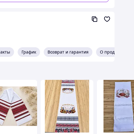
такты
График
Возврат и гарантия
О продавце