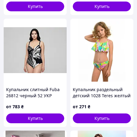
Купить
Купить
Купальник слитный Fuba
Купальник раздельный
26812 черный 52 УКР
детский 1028 Teres желтый
размеры
30 32 34 36 УКР размеры
от
783
₴
от
271
₴
Купить
Купить