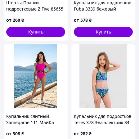
Шорты-Плавки
Купальник для подростков
поможем грамотно собрать необходимую группу
подростковые Z.Five 85655
Fuba 3339 бежевый
товаров в соответствии с сезоном, наиболее
синий 40 42 44 46 48 УКР
леопард 36 38 40 42 УКР
продаваемыми моделями и направлением их
от
260
₴
от
578
₴
размеры
размеры
магазина.
Купить
Купить
МЫ РАБОТАЕМ ДЛЯ ВАС!!!
Купальник слитный
Купальник для подростков
Samegame 111 МайКа
Teres 378 Эва электрик 34
малина 34 36 38 42 УКР
36 УКР размеры
от
308
₴
от
282
₴
размеры