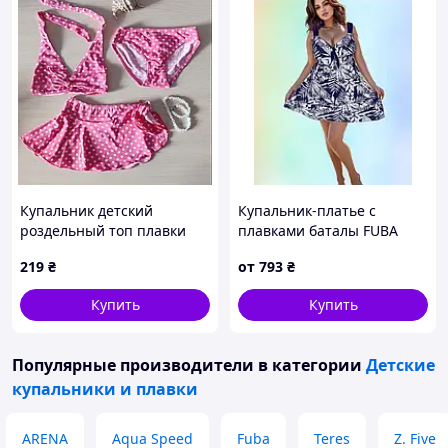
Купальник детский
Купальник-платье с
роздельный топ плавки
плавками баталы FUBA
парео-юбка в горошек 2
25045 синий с белым 62 64
219
₴
от
793
₴
года розовый (KD-GRros2)
66 68 70 УКР размеры
Купить
Купить
Популярные производители
в категории
Детские
купальники и плавки
ARENA
Aqua Speed
Fuba
Teres
Z. Five