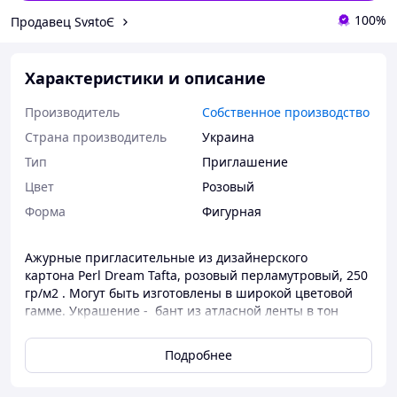
100%
Продавец SvяtoЄ
Характеристики и описание
Производитель
Собственное производство
Страна производитель
Украина
Тип
Приглашение
Цвет
Розовый
Форма
Фигурная
Ажурные пригласительные из дизайнерского
картона Perl Dream Tafta, розовый перламутровый, 250
гр/м2 . Могут быть изготовлены в широкой цветовой
гамме. Украшение - бант из атласной ленты в тон
ажурной обложки или может быть подобран в другом
цвете по желанию заказчика.
Подробнее
Пригласительная открытка изготовлена также из
плотного картона белого цвета. Текст предоставляется