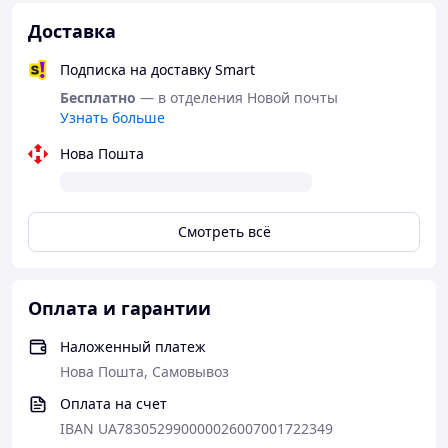
Ждем Ваших заказов! Звоните или пишите на вайбер
Доставка
прямо сейчас + 380970534679
Подписка на доставку Smart
Бесплатно
— в отделения Новой почты
Узнать больше
Нова Пошта
Смотреть всё
Оплата и гарантии
Наложенный платеж
Нова Пошта, Самовывоз
Оплата на счет
IBAN UA783052990000026007001722349