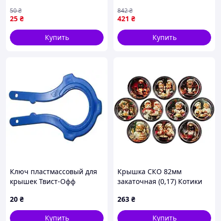
закатывания консервов и
консервирования 50 штук
50
₴
842
₴
хранения продуктов
для домашних заготовок
25
₴
421
₴
сохранения продуктов
Купить
Купить
Ключ пластмассовый для
Крышка СКО 82мм
крышек Твист-Офф
закаточная (0,17) Котики
ассорти (50шт в спайке)
20
₴
263
₴
(лак/эмаль) ТМ ПАННОЧКА
Купить
Купить