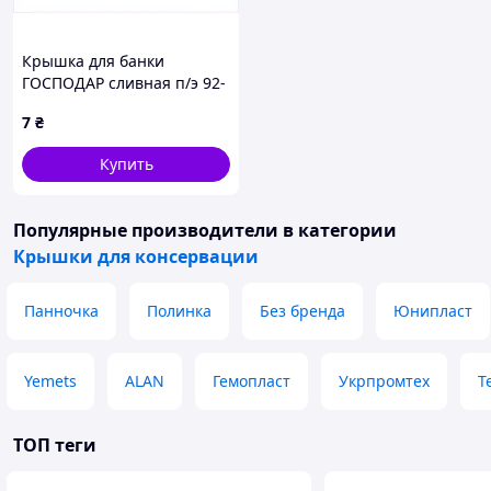
Крышка для банки
ГОСПОДАР сливная п/э 92-
0080, 5H33522P0
7
₴
Купить
Популярные производители
в категории
Крышки для консервации
Панночка
Полинка
Без бренда
Юнипласт
Yemets
ALAN
Гемопласт
Укрпромтех
T
ТОП теги