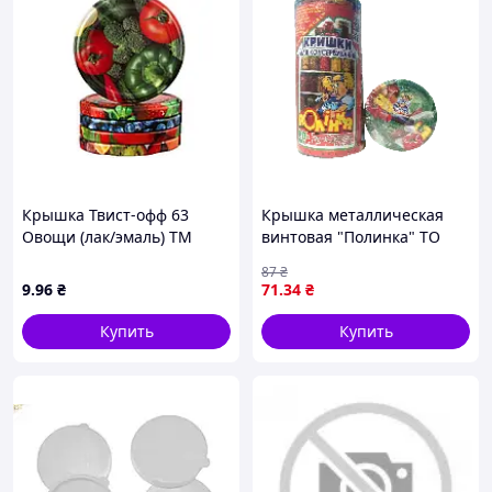
Крышка Твист-офф 63
Крышка металлическая
Овощи (лак/эмаль) ТМ
винтовая "Полинка" ТО
TECNOCAP
№82 Ø82 мм 20 шт./пач.
87
₴
9
.96
₴
71
.34
₴
Купить
Купить