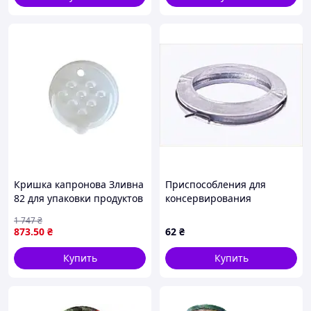
Кришка капронова Зливна
Приспособления для
82 для упаковки продуктов
консервирования
и хранения 60 штук ТМ
продуктов ГОСПОДАР 92-
1 747
₴
ГЕМОПЛАСТ
0848, 54815B44HB
873
.50
₴
62
₴
Купить
Купить