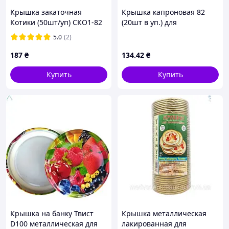
Материал крышки:
Жесть.
Крышка закаточная
Крышка капроновая 82
Диаметр:
8,5 см.
Котики (50шт/уп) СКО1-82
(20шт в уп.) для
Кол-во в упаковке:
50 шт.
ПАННОЧКА
консервации ТМ YEMETS
5.0
(2)
Заказать одесские закаточные крышки для
187
₴
134
.42
₴
консервации можна позвонив по номеру телефона
095-929-33-30; 097-981-27-71
Купить
Купить
Крышка на банку Твист
Крышка металлическая
D100 металлическая для
лакированная для