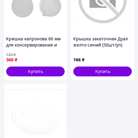
Кришка капронова 66 мм
Крышка закаточная Дуал
для консервирования и
желто-синий (50шт/уп)
хранения продуктов 100
СКО-82 ПАННОЧКА
720
₴
штук белая ТМ ХАРКІВ
360
₴
166
₴
Купить
Купить