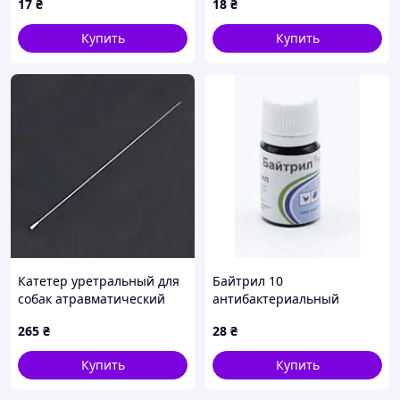
17
₴
18
₴
Купить
Купить
Катетер уретральный для
Байтрил 10
собак атравматический
антибактериальный
10Fr 3,3500мм
препарат для орального
265
₴
28
₴
применения 10 мл
Купить
Купить