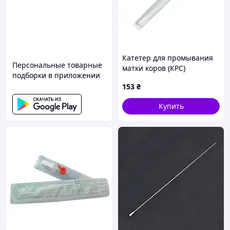
Катетер для промывания
Персональные товарные
матки коров (КРС)
подборки в приложении
одноразовый, 67 см, 10
153
₴
шт./уп.
Купить