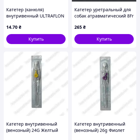
Катетер (канюля)
Катетер уретральный для
внутривенный ULTRAFLON
собак атравматический 8Fr
G14, оранжевый, с
2,6500мм
14
.70
₴
265
₴
инъекционным портом,
стерильный
Купить
Купить
Катетер внутривенный
Катетер внутривенный
(венозный) 24G Желтый
(венозный) 26g Фиолет