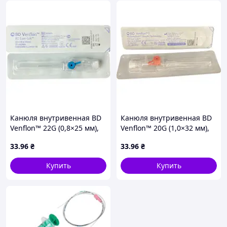
Канюля внутривенная BD
Канюля внутривенная BD
Venflon™ 22G (0,8×25 мм),
Venflon™ 20G (1,0×32 мм),
синяя, с инъекционным
розовая, с инъекционным
33
.96
₴
33
.96
₴
портом, стерильная
портом, стерильная
Купить
Купить