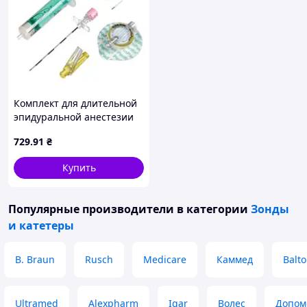
Комплект для длительной
эпидуральной анестезии
Perifix® ONE 401 4514017C,
729
.91
₴
18G, B. Braun
Купить
Популярные производители
в категории
Зонды
и катетеры
B. Braun
Rusch
Medicare
Каммед
Balt
Ultramed
Alexpharm
Igar
Волес
Допом