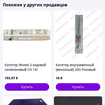
Похожее у других продавцов
Катетер Фолея 2-ходовой
Катетер внутривенный
силиконовый СН 14/
(венозный) 20G Розовый
Medicare, зеленый
193
.97
₴
16
₴
Купить
Купить