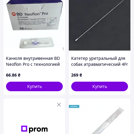
Канюля внутривенная BD
Катетер уретральный для
Neoflon Pro с технологией
собак атравматический 4Fr
иглы BD Instaflash 26G (0.6
1,3500мм
66
.86
₴
269
₴
× 19 мм) фиолетовая
стерильная
Купить
Купить