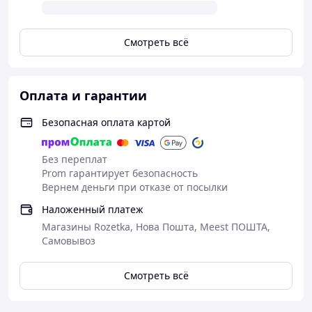
исключение. Производитель — Rusch Страна
производитель — США. Тип ― Катетер для
мочеточника Материал ― поливинилхлорид Кончик ―
Смотреть всё
открыт
Оплата и гарантии
Безопасная оплата картой
Без переплат
Prom гарантирует безопасность
Вернем деньги при отказе от посылки
Наложенный платеж
Магазины Rozetka, Нова Пошта, Meest ПОШТА,
Самовывоз
Смотреть всё