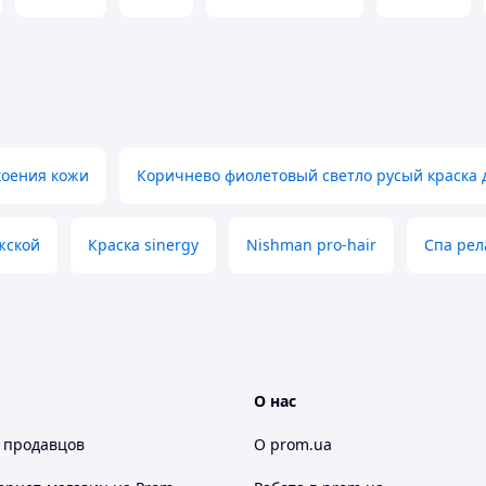
коения кожи
Коричнево фиолетовый светло русый краска 
жской
Краска sinergy
Nishman pro-hair
Спа рел
О нас
 продавцов
О prom.ua