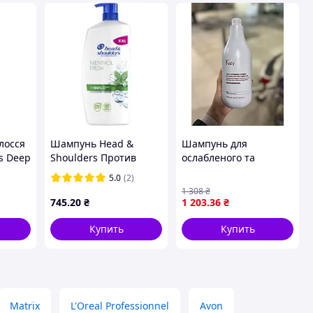
лосся
Шампунь Head &
Шампунь для
s Deep
Shoulders Против
ослабленого та
ut 400
перхоти Свежесть
пошкодженого
5.0
(2)
ментола 800 мл
волосся Kezy
1 308
₴
8700216156196 pelican
Macadamia Shampoo,
745
.20
₴
1 203
.36
₴
1000 мл
Купить
Купить
Matrix
L'Oreal Professionnel
Avon