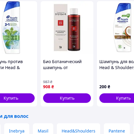
нь против
Био Ботанический
Шампунь для во
ти Head &
шампунь от
Head & Shoulder
ders Свежая
выпадения волос Sim
Hydration Cocon
-в-1 400 мл
Sensitive System 4 BB
мл
987
₴
216305419)
Shampoo, 250 мл
908
₴
200
₴
Купить
Купить
Купить
 для волос
Inebrya
Masil
Head&Shoulders
Pantene