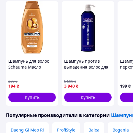
Шампунь для волос
Шампунь против
Шампу
Schauma Масло
выпадения волос для
перхо
Аргана &
женщин
Shoul
Восстановление 400
увлажняющий
мята 2
259
₴
5 599
₴
мл (9000101653045)
Saturate Mediceuticals,
(8700
194
₴
3 940
₴
199
₴
1000 мл
Купить
Купить
Популярные производители
в категории
Шампуни
Daeng Gi Meo Ri
ProfiStyle
Balea
Bogenia