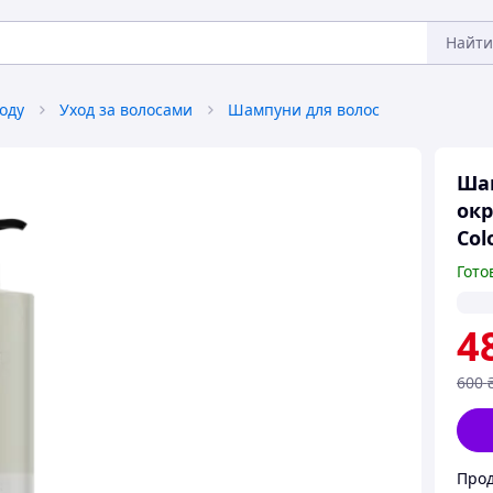
Найти
оду
Уход за волосами
Шампуни для волос
Ша
окр
Col
Гото
4
600