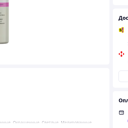
Дос
Опл
енные
,
Окрашенные
,
Светлые
,
Мелированные