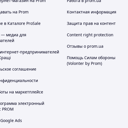
ернет-магазин
на Prom
Работа в prom.ua
авать на Prom
Контактная информация
 в Каталоге ProSale
Защита прав на контент
 — медиа для
Content right protection
ателей
Отзывы о prom.ua
 интернет-предпринимателей
Кращі
Помощь Силам обороны
(Volonter by Prom)
льское соглашение
онфиденциальности
боты на маркетплейсе
рограмма электронный
с PROM
 Google Ads