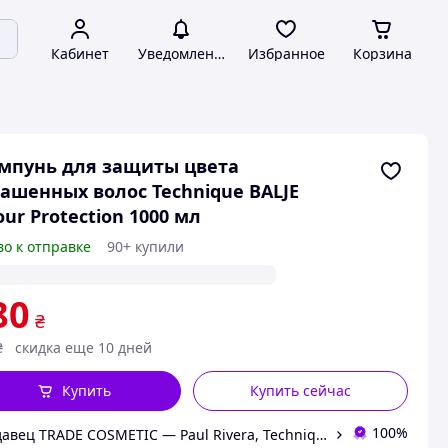
Кабинет
Уведомления
Избранное
Корзина
мпунь для защиты цвета
ашенных волос Technique BALJE
our Protection 1000 мл
во к отправке
90+ купили
80
₴
₴
скидка еще 10 дней
Купить
Купить сейчас
100%
Продавец TRADE COSMETIC — Paul Rivera, Technique, Alfaparf Milano, Yellow Professional Украина