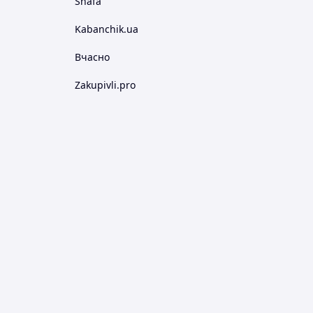
Shafa
Kabanchik.ua
Вчасно
Zakupivli.pro