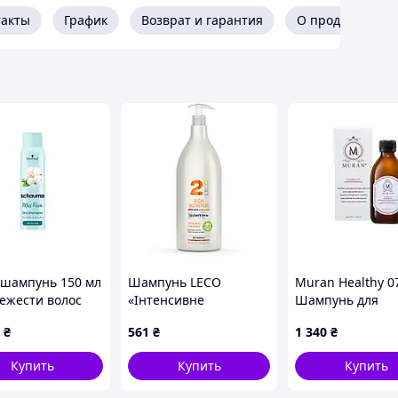
такты
График
Возврат и гарантия
О продавце
 шампунь 150 мл
Шампунь LECO
Muran Healthy 0
вежести волос
«Інтенсивне
Шампунь для
resh от
живлення» 1500 мл
глубокого очищ
₴
561
₴
1 340
₴
MA "Lv"
кожи головы 250
Купить
Купить
Купить