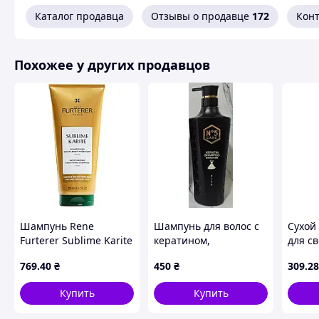
Похожие товары по характеристикам
Каталог продавца
Отзывы о продавце
172
Кон
Похожее у других продавцов
Шампунь Rene
Шампунь для волос с
Сухой
Furterer Sublime Karitе
кератином,
для с
увлажняющий для
увлажнение и
Miss F
769
.40
₴
450
₴
309
.28
очень сухих волос, 200
лечение
SCHAU
мл
Купить
Купить