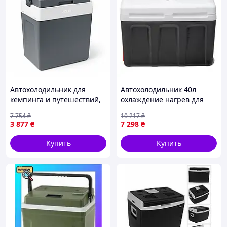
Автохолодильник для
Автохолодильник 40л
кемпинга и путешествий,
охлаждение нагрев для
Холодильный бокс для
кемпинга пластиковый
7 754
₴
10 217
₴
авто Мини холодильник
Adler FK-9931
3 877
₴
7 298
₴
авто BO-50
Купить
Купить