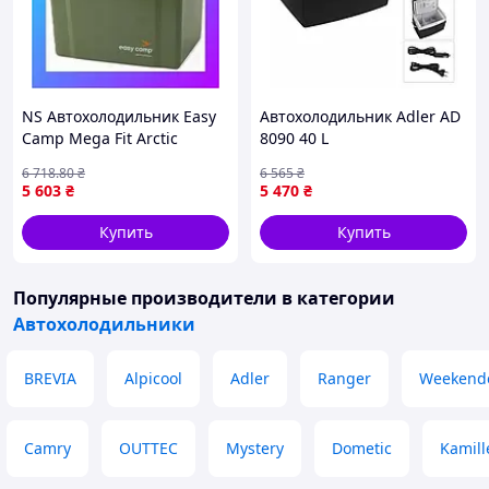
NS Автохолодильник Easy
Автохолодильник Adler AD
Camp Mega Fit Arctic
8090 40 L
Bluebell 12V/230V (600038)
6 718
.80
₴
6 565
₴
Nes22/Q
5 603
₴
5 470
₴
Купить
Купить
Популярные производители
в категории
Автохолодильники
BREVIA
Alpicool
Adler
Ranger
Weekend
Camry
OUTTEC
Mystery
Dometic
Kamill