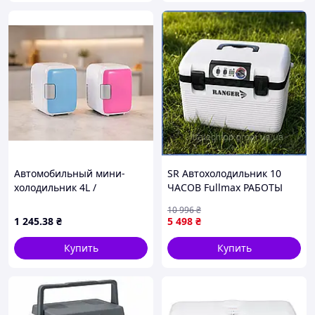
Автомобильный мини-
SR Автохолодильник 10
холодильник 4L /
ЧАСОВ Fullmax РАБОТЫ
Портативный холодильник
для выезда на природу 19
10 996
₴
2 режима 48 Вт
л УСИЛЕНЫЙ БОКС,
1 245
.38
₴
5 498
₴
автохолодильник с
питанием от
Купить
Купить
прикуривателя,