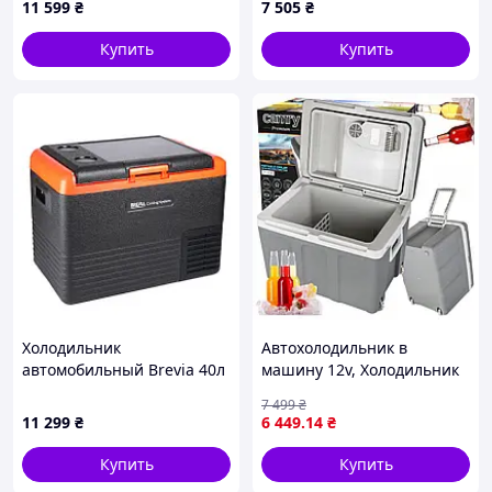
11 599
₴
7 505
₴
Купить
Купить
Холодильник
Автохолодильник в
автомобильный Brevia 40л
машину 12v, Холодильник
22520
для грузовиков 12В 230В,
7 499
₴
Переносной холодильник
11 299
₴
6 449
.14
₴
для рыбалки LG-53
Купить
Купить