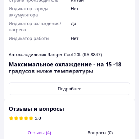
Индикатор заряда
Нет
аккумулятора
Индикатор охлаждения/
Да
нагрева
Индикатор работы
Нет
Автохолодильник Ranger Cool 20L (RA 8847)
Максимальное охлаждение - на 15 -18
градусов ниже температуры
окружающей среды.
Холодильник для автомобиля - это уже
Подробнее
давно не роскошь, наши модели
пользуются большим спросом.
Современный
автохолодильник Ranger
Отзывы и вопросы
Cool 20L
способен не только охлаждать, а и
5.0
подогревать продукты. Подходит для
людей, кто много времени проводит в пути
Отзывы (4)
Вопросы (0)
- дальнобойщики, междугородние и