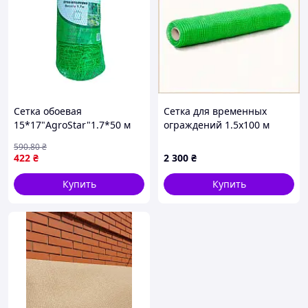
Сетка обоевая
Сетка для временных
15*17"AgroStar"1.7*50 м
ограждений 1.5х100 м
зеленая Klever 77PX59654
590
.80
₴
422
₴
2 300
₴
Купить
Купить