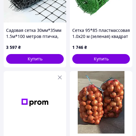
Садовая сетка 30мм*35мм
Сетка 95*85 пластмассовая
1.5м*100 метров птичка,
1.0х20 м (зеленая) квадрат
пластиковая для
3 597
₴
1 746
₴
ограждения птиц ширина
150 00
Купить
Купить