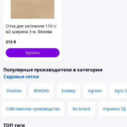
Сітка для затінення 110 г/
м2 ширина 3 м, бежева
AГРОС 2D
213
₴
Купить
Популярные производители
в категории
Садовые сетки
Shadow
BRADAS
Клевер
Agreen
Agro S
Собственное производство
No brand
Украина ТД
ТОП теги