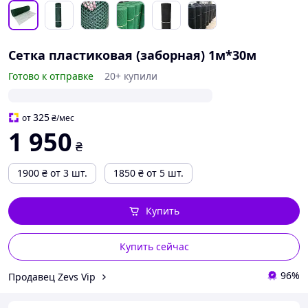
Сетка пластиковая (заборная) 1м*30м
Готово к отправке
20+ купили
325
от
₴
/мес
1 950
₴
1900
₴
от 3 шт.
1850
₴
от 5 шт.
Купить
Купить сейчас
96%
Продавец Zevs Vip