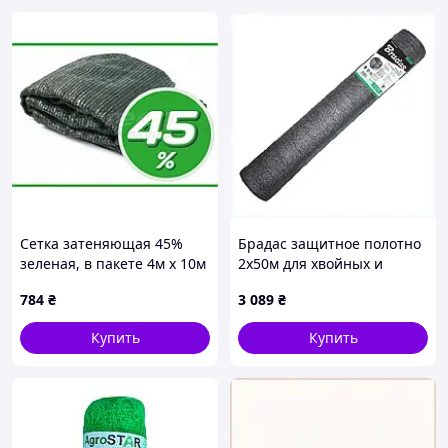
Сетка затеняющая 45%
Брадас защитное полотно
зеленая, в пакете 4м х 10м
2х50м для хвойных и
ТМ AGREEN
овощей, P8M54303B6
784
₴
3 089
₴
Купить
Купить