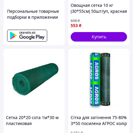
Овощная сетка 10 кг
Персональные товарные
(30*55см) 50шт/уп, красная
подборки в приложении
(3062-vart)
608
₴
553
₴
Купить
Сетка 20*20 сота 1м*30 м
Сітка для затінення 75-80%
пластиковая
3*50 посилена AГРОС колір
универсальная
зелени ... 2D
6 051
₴