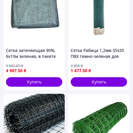
Сетка затеняющая 90%,
Сетка Рабица 1,2мм 35х35
6х10м зеленая, в пакете
ПВХ темно-зеленая для
VERANO
ограждений и защиты
5 541
.67
₴
2 955
₴
растений 10м стандарт ТМ
4 987
.50
₴
1 477
.50
₴
МЕТАЛЛИНВЕСТ
Купить
Купить