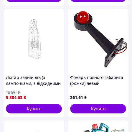
Ліхтар задній лів (з
Фонарь полного габарита
лампочками, з відкидними
(рожки) левый
дверима) PEUGEOT
10 091
₴
PARTNER III, RIFTER 03.18-
9 384
.63
₴
261
.61
₴
10.23 OE PEUGEOT
9819427380
Купить
Купить