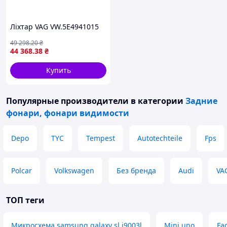
Ліхтар VAG VW.5E4941015
49 298
.20
₴
44 368
.38
₴
Купить
Популярные производители
в категории
Задние
фонари, фонари видимости
Depo
TYC
Tempest
Autotechteile
Fps
Polcar
Volkswagen
Без бренда
Audi
VA
ТОП теги
Микросхема samsung galaxy sl i9003l
Mini uno
Fa