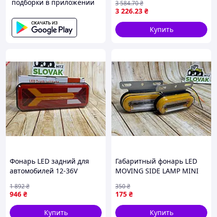
подборки в приложении
3 584
.70
₴
3 226
.23
₴
Купить
Фонарь LED задний для
Габаритный фонарь LED
автомобилей 12-36V
MOVING SIDE LAMP MINI
водонепроницаемый с
желтый для грузовиков
1 892
₴
350
₴
плавным светом DRL IP67
прицепов и спецтехники
946
₴
175
₴
Купить
Купить