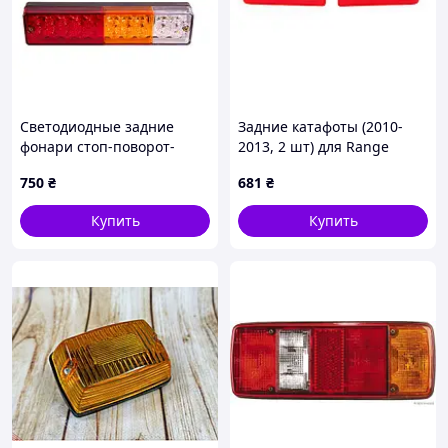
Светодиодные задние
Задние катафоты (2010-
фонари стоп-поворот-
2013, 2 шт) для Range
задний ход - BL-64920
Rover Sport
750
₴
681
₴
20LED/12-
24V/238х51х31mm/2шт (BL-
Купить
Купить
64920)