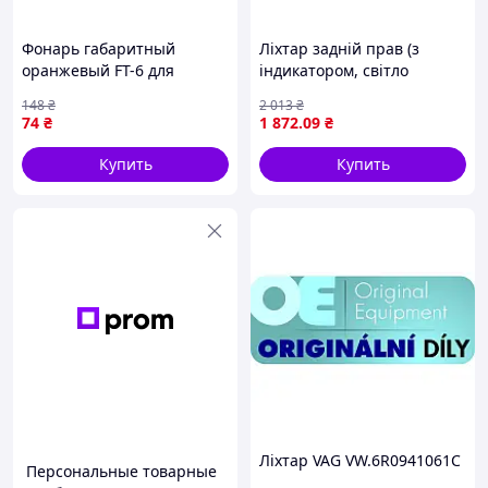
Фонарь габаритный
Ліхтар задній прав (з
оранжевый FT-6 для
індикатором, світло
грузовых автомобилей и
протитуманних фар, світло
148
₴
2 013
₴
прицепов сигнализация
заднього ходу, із стоп-
74
₴
1 872
.09
₴
безопасности ночью
сигналом, паркувальні
вогні) MAN F9,
Купить
Купить
Ліхтар VAG VW.6R0941061C
Персональные товарные