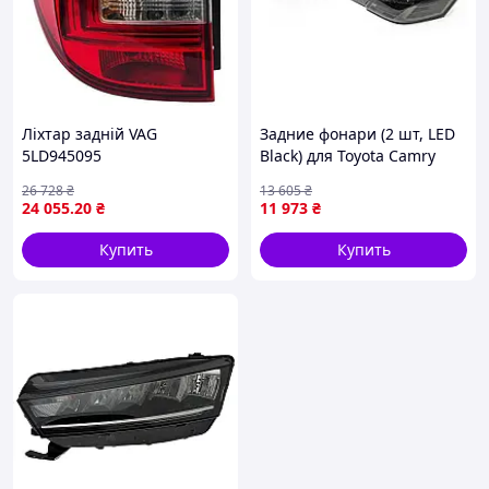
Лiхтар задній VAG
Задние фонари (2 шт, LED
5LD945095
Black) для Toyota Camry
2006-2011 гг
26 728
₴
13 605
₴
24 055
.20
₴
11 973
₴
Купить
Купить