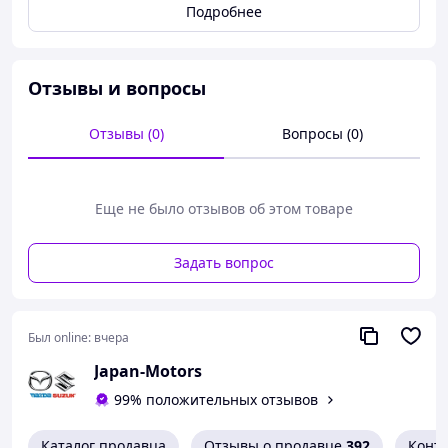
Скажите пожалуйста код менеджеру при общении по
Подробнее
телефону: 201.
Каталожный номер: TK48-51580.
Доставка почтово-транспортными услугами по всей
Отзывы и вопросы
территории Украины.
Отзывы (0)
Вопросы (0)
Так же смотрите другие запчасти для автомобилей на
нашем сайте, всегда актуальное наличие по низкой
цене - Japan-Motors.in.ua
Еще не было отзывов об этом товаре
Задать вопрос
Был online:
вчера
Japan-Motors
99% положительных отзывов
Каталог продавца
Отзывы о продавце
392
Конт