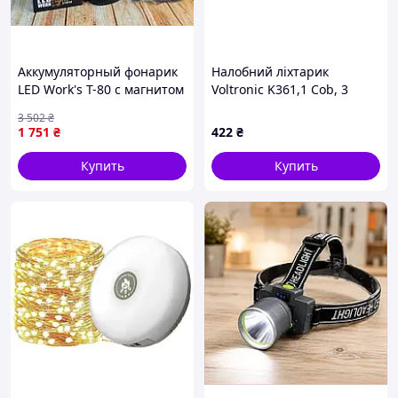
Аккумуляторный фонарик
Налобний ліхтарик
LED Work's T-80 с магнитом
Voltronic K361,1 Cob, 3
для поиска и освещения
Led+Red
3 502
₴
1100Lm
1 751
₴
422
₴
Купить
Купить