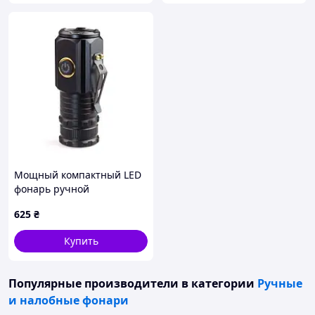
Мощный компактный LED
фонарь ручной
аккумуляторный 3
625
₴
светодиода (Super Bright
Alloy Torch, Type-C,
Купить
металлический корпус, с
клипсой
Популярные производители
в категории
Ручные
и налобные фонари