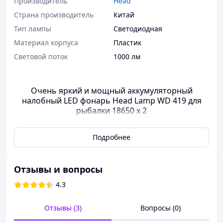
Производитель
Head
Страна производитель
Китай
Тип лампы
Светодиодная
Материал корпуса
Пластик
Световой поток
1000 лм
Очень яркий и мощный аккумуляторный
налобный LED фонарь Head Lamp WD 419 для
рыбалки 18650 х 2
Подробнее
Важной особенностью фонаря Head Lamp WD 419
являются
круглый светодиод вокруг основной
линзы
, который светит ярким рассеянным
Отзывы и вопросы
светом. Благодаря этому есть дополнительный режим
освещения - равномерно вокруг себя. Это очень удобно
4.3
если делать что-то вблизи. Вы будете видеть перед
собой не просто точку шириной 50-60 см, а будет яркий
Отзывы (3)
Вопросы (0)
рассеянный свет вокруг вас на 1,5 метра. По сути будет