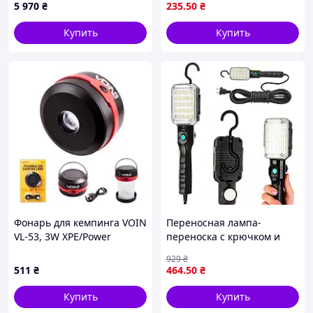
водонепроницаемый
5 970
₴
235
.50
₴
источник света
Купить
Купить
Фонарь для кемпинга VOIN
Переносная лампа-
VL-53, 3W XPE/Power
переноска с крючком и
Bank1200mAh/солн.
магнитом, 9м, BL 9025 /
929
₴
панель/
Проводной фонарь для
511
₴
464
.50
₴
складной(956316696)
гаража / Фонарь СТО
Купить
Купить