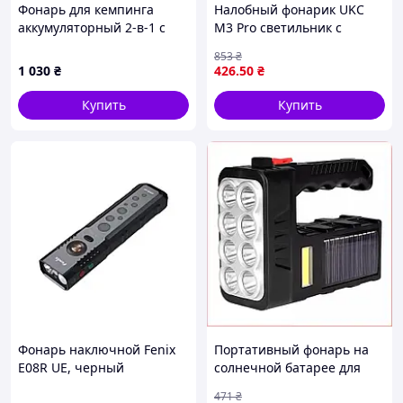
Фонарь для кемпинга
Налобный фонарик UKC
аккумуляторный 2-в-1 с
M3 Pro светильник с
гирляндой 20 м USB Type-C
яркостью 1800 Lm для
853
₴
и Power Bank Белый
рыбалки работы и туризма
1 030
₴
426
.50
₴
Купить
Купить
Фонарь наключной Fenix
Портативный фонарь на
E08R UE, черный
солнечной батарее для
туризма дачи яркий
471
₴