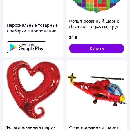
Фольгированный шарик
Персональные товарные
Flexmetal 18"(45 см) Круг
подборки в приложении
"Happy Birthday" игра
34
₴
кубики
Купить
Фольгированный шарик
Фольгированный шарик