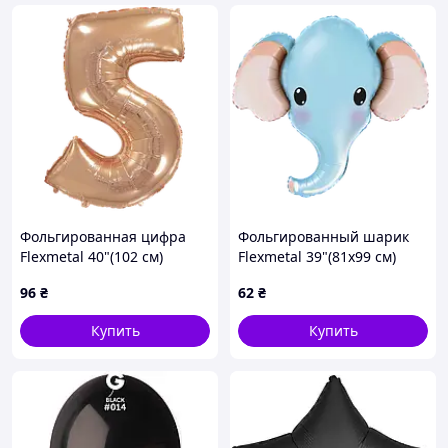
Фольгированная цифра
Фольгированный шарик
Flexmetal 40"(102 см)
Flexmetal 39"(81х99 см)
Розовое золото 5
Слон голубой (голова)
96
₴
62
₴
Купить
Купить