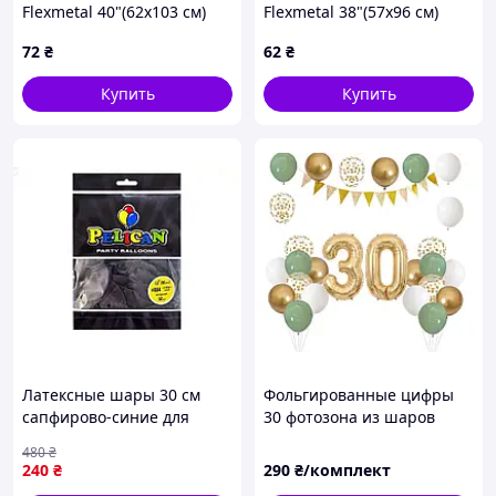
Flexmetal 40"(62х103 см)
Flexmetal 38"(57х96 см)
Сердце вензель красное
Вертолёт красный
72
₴
62
₴
Купить
Купить
Латексные шары 30 см
Фольгированные цифры
сапфирово-синие для
30 фотозона из шаров
декора и аэродизайна 50
оливка с золотом хромс
480
₴
штук в упаковке
гирляндой
240
₴
290
₴/комплект