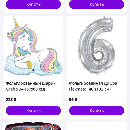
Купить
Купить
Фольгированный шарик
Фольгированная цифра
Grabo 34"(67х68 см)
Flexmetal 40"(102 см)
Единорог спящий
Серебряная 6
223
₴
96
₴
Купить
Купить