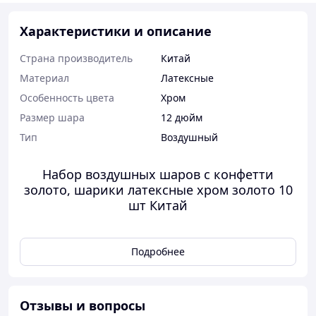
Характеристики и описание
Страна производитель
Китай
Материал
Латексные
Особенность цвета
Хром
Размер шара
12 дюйм
Тип
Воздушный
Набор воздушных шаров с конфетти
золото, шарики латексные хром золото 10
шт Китай
Праздничный набор воздушных шаров 28 см. Упаковка
10 шт шаров. Китай
Подробнее
5 шаров ХРОМ золото
5 шаров прозрачных с конфетти
Шары изготовлены из латекса. Шары яркие, прочные,
эластичные. Подходят для наполнения воздухом или
Отзывы и вопросы
гелием.