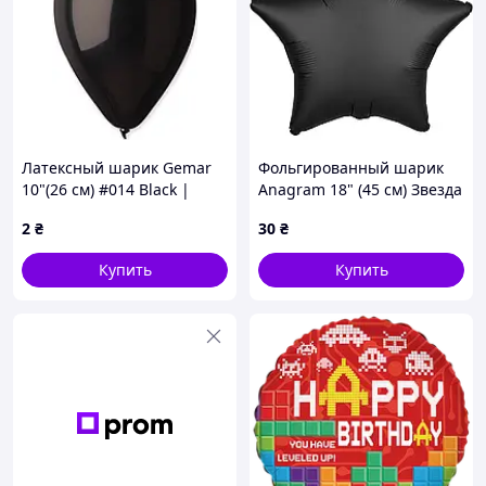
Латексный шарик Gemar
Фольгированный шарик
10"(26 см) #014 Black |
Anagram 18" (45 см) Звезда
Пастель черный
сатин черная
2
₴
30
₴
Купить
Купить