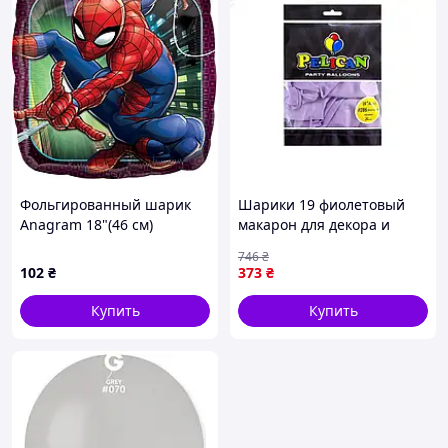
Фольгированный шарик
Шарики 19 фиолетовый
Anagram 18"(46 см)
макарон для декора и
Квадрат "Spider-Man |
аэродизайна матовые 25
746
₴
Спайдермен "
штук в упаковке
102
₴
373
₴
Купить
Купить