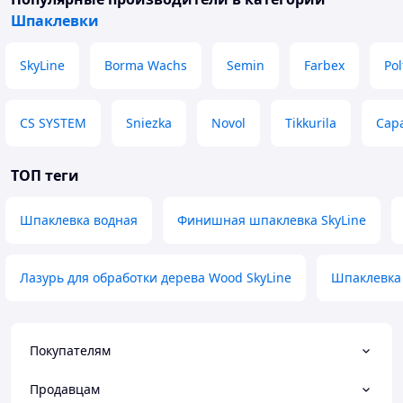
Шпаклевки
SkyLine
Borma Wachs
Semin
Farbex
Polf
CS SYSTEM
Sniezka
Novol
Tikkurila
Capa
ТОП теги
Шпаклевка водная
Финишная шпаклевка SkyLine
Лазурь для обработки дерева Wood SkyLine
Шпаклевка 
Покупателям
Продавцам