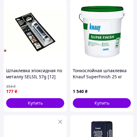
Шпаклевка эпоксидная по
Тонкослойная шпаклевка
металлу SELSIL 57g [12]
Knauf SuperFinish 25 кг
354
₴
177
₴
1 540
₴
Купить
Купить