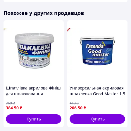
Похожее у других продавцов
Шпатлівка акрилова Фініш
Универсальная акриловая
для шпаклювання
шпаклевка Good Master 1,5
мінеральних основ з
кг для древесины сосны от
769
₴
413
₴
високою всмоктуючою
FAZENDA
384
.50
₴
206
.50
₴
здатністю 3,5кг
Купить
Купить