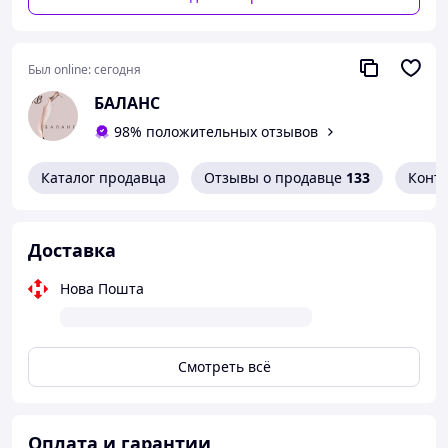
Расход Berger Aqua-Seal Pafuki в зависимости от
поверхности и способа нанесения: 20 м2/л.
Был online:
сегодня
БАЛАНС
98% положительных отзывов
Каталог продавца
Отзывы о продавце
133
Конт
Доставка
Нова Пошта
Смотреть всё
Оплата и гарантии