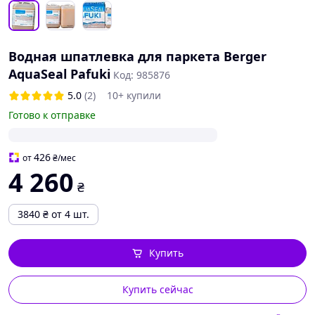
Водная шпатлевка для паркета Berger
AquaSeal Pafuki
Код: 985876
5.0
(2)
10+ купили
Готово к отправке
426
от
₴
/мес
4 260
₴
3840
₴
от 4 шт.
Купить
Купить сейчас