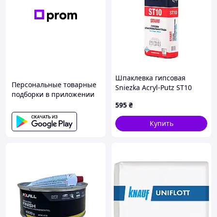
Шпаклевка гипсовая
Персональные товарные
Sniezka Acryl-Putz ST10
подборки в приложении
Start (2в1) 20 кг
595
₴
Купить