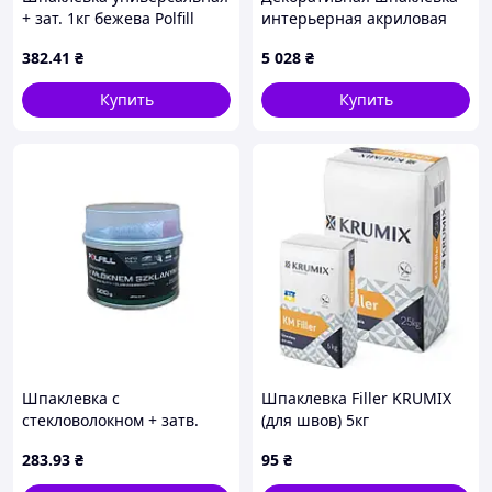
+ зат. 1кг бежева Polfill
интерьерная акриловая
Caparol Marmorino
382
.41
₴
5 028
₴
Romantico II Белая 14 кг
Купить
Купить
Шпаклевка с
Шпаклевка Filler KRUMIX
стекловолокном + затв.
(для швов) 5кг
500г зелена Polfill
283
.93
₴
95
₴