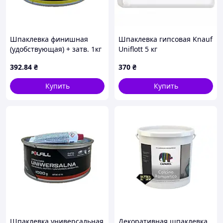
Шпаклевка финишная
Шпаклевка гипсовая Knauf
(удобствующая) + затв. 1кг
Uniflott 5 кг
белая Polfill
392
.84
₴
370
₴
Купить
Купить
Шпаклевка универсальная
Декоративная шпаклевка