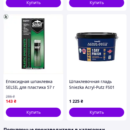
Купить
Купить
Епоксидная шпаклевка
Шпаклевочная гладь
SELSIL для пластика 57 г
Sniezka Acryl-Putz FS01
идеальна для
1DAY FINISH 18 кг
286
₴
качественного ремонта и
143
₴
1 225
₴
восстановления изделий
Купить
Купить
Популярные производители
в категории