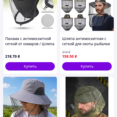
Панама с антимоскитной
Шляпа антимоскитная с
сеткой от комаров / Шляпа
сеткой для охоты рыбалки
антимоскитный камуфляж
и садоводства дышащая
319
₴
для охоты рыбалки
легкая защита от
218
.70
₴
159
.50
₴
садоводства Серая
насекомых
Купить
Купить