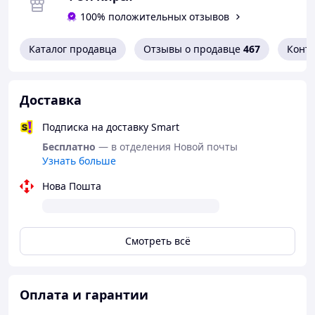
капелюхом або світлим беретом.
100% положительных отзывов
Каталог продавца
Отзывы о продавце
467
Конт
Доставка
Подписка на доставку Smart
Бесплатно
— в отделения Новой почты
Узнать больше
Нова Пошта
Смотреть всё
Оплата и гарантии