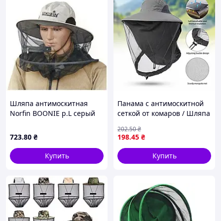
Шляпа антимоскитная
Панама с антимоскитной
Norfin BOONIE р.L серый
сеткой от комаров / Шляпа
(7461-03L) лучшая цена с
антимоскитный камуфляж
202
.50
₴
быстрой доставкой по
для охоты рыбалки
723
.80
₴
198
.45
₴
Украине
садоводства Серая
Купить
Купить