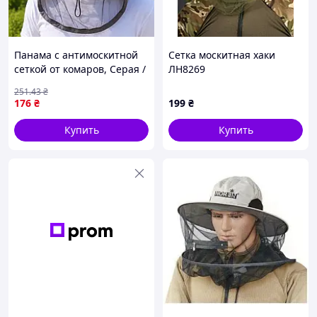
Панама с антимоскитной
Сетка москитная хаки
сеткой от комаров, Серая /
ЛН8269
Защитная универсальная
251
.43
₴
антимоскитная шляпа для
176
₴
199
₴
рыбалки и пчеловодства
Купить
Купить