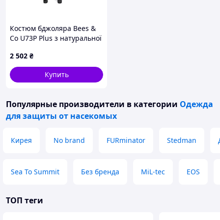
Костюм бджоляра Bees &
Co U73P Plus з натуральної
бавовни розмір XXL
2 502
₴
Купить
Популярные производители
в категории
Одежда
для защиты от насекомых
Кирея
No brand
FURminator
Stedman
Sea To Summit
Без бренда
MiL-tec
EOS
ТОП теги