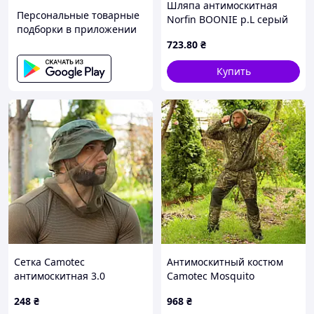
Шляпа антимоскитная
Персональные товарные
Norfin BOONIE р.L серый
подборки в приложении
(7461-03L) лучшая цена с
723
.80
₴
быстрой доставкой по
Украине
Купить
Сетка Camotec
Антимоскитный костюм
антимоскитная 3.0
Camotec Mosquito
248
₴
968
₴