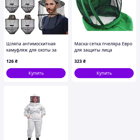
Шляпа антимоскитная
Маска-сетка пчеляра Евро
камуфляж для охоты за
для защиты лица
рыбалкой садоводства /
126
₴
323
₴
Панама с сеткой для
защиты от мошек комаров
Купить
Купить