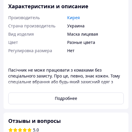
Характеристики и описание
Производитель
Кирея
Страна производитель
Украина
Вид изделия
Маска лицевая
Цвет
Разные цвета
Регулировка размера
Нет
Пасічник не може працювати з комахами без
спеціального захисту. Про це, певно, знає кожен. Тому
спеціальне вбрання або будь-який захисний одяг з
маскою - це обов'язковий атрибут кожного господаря
бджолиного господарства. Звичайно, як і будь-який
Подробнее
елемент гардеробу, а особливо робоча форма, костюм
бджоляра має бути не просто безпечним, але якісним і
зручним.
Отзывы и вопросы
Одяг бджоляра повинен відповідати вимогам
санітарної гігієни, бути зручним у роботі, надійно
5.0