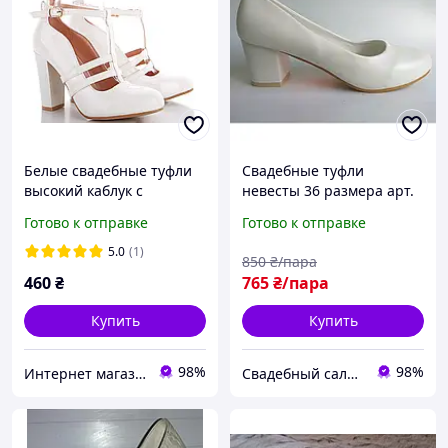
Белые свадебные туфли
Свадебные туфли
высокий каблук с
невесты 36 размера арт.
ремешком 36 38
"Т-3315"
Готово к отправке
Готово к отправке
5.0
(1)
850
₴/пара
460
₴
765
₴/пара
Купить
Купить
98%
98%
Интернет магазин "Ножки в одежке"
Свадебный салон "ПРИНЦЕССА"