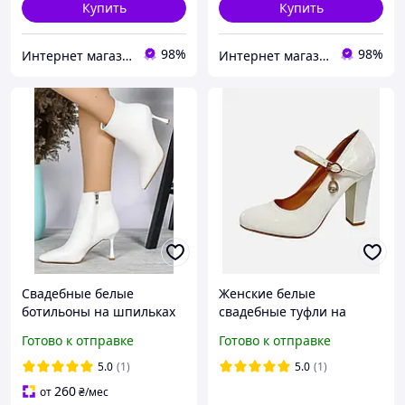
Купить
Купить
98%
98%
Интернет магазин "Ножки в одежке"
Интернет магазин "Ножки в одежке"
Свадебные белые
Женские белые
ботильоны на шпильках
свадебные туфли на
38
среднем каблуке для
Готово к отправке
Готово к отправке
невесты с ремешком 36
38 40
5.0
(1)
5.0
(1)
260
от
₴
/мес