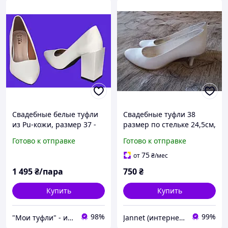
Свадебные белые туфли
Свадебные туфли 38
из Pu-кожи, размер 37 -
размер по стельке 24,5см,
23,5, на квадратном
б/у, каблук 5см, удобные
Готово к отправке
Готово к отправке
устойчивом каблуке 8,5
см, удобная колодка
75
от
₴
/мес
1 495
₴/пара
750
₴
Купить
Купить
98%
99%
"Мои туфли" - интернет магазин обуви на все случаи жизни.
Jannet (интернет-магазин)