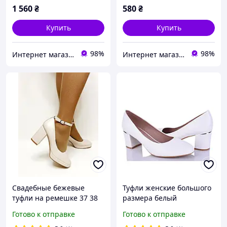
1 560
₴
580
₴
Купить
Купить
98%
98%
Интернет магазин "Ножки в одежке"
Интернет магазин "Ножки в одежке"
Свадебные бежевые
Туфли женские большого
туфли на ремешке 37 38
размера белый
40 41
устойчивый каблук
Готово к отправке
Готово к отправке
размер 40 41