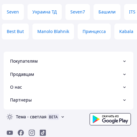
Преимущества
дуже красиво сид
Seven
Украина ТД
Seven7
Башили
ITS
дуже симпатяшки
Недостатки
недоліків немає 
Best But
Manolo Blahnik
Принцесса
Kabala
Покупателям
Продавцам
О нас
Партнеры
Тема
-
светлая
BETA