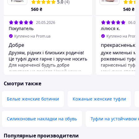
устойчивом каблуке с
каблук
5.0
(4)
ремешком 38
размер
560
₴
540
₴
20.05.2026
06.03
Покупатель
лілюся к.
Куплено на Prom.ua
Куплено на Prom.
Добре
прекрасненькі 
Друзям, рідних і близьких родичів!
дуже миленькі мі
Це туфлі дуже гарне і зручне носить
рожевенькі туфел
Для нареченої будуть добре
гарнесенькі туфе
дивитися на весілля Нехай кожна
мені дуже сподоб
дівчина прибирає таку зручно
просто чарівніст
Смотри также
взуття як туфлі нареченої і
туфельки для моє
збудеться мрії
суконькі бебі-дол,
щасливенька, що 
Преимущества
Белые женские ботинки
Кожаные женские туфли
ідеальненько підх
Дуже гарний подарунок для
краще чім я очік
нареченої
туфельки будуть д
Силиконовые накладки на обувь
Туфли на устойчивом 
туфельки такі ні
рожевенькі, прост
💞💕💕💗🎀🎀💗💖
Популярные производители