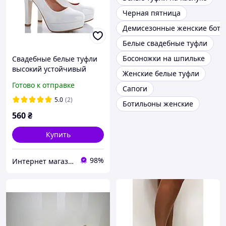
Черная пятница
Демисезонные женские боти
Белые свадебные туфли
Босоножки на шпильке
Свадебные белые туфли
высокий устойчивый
Женские белые туфли
каблук ремешок пряжка
Готово к отправке
Сапоги
38
5.0
(2)
Ботильоны женские
560
₴
Купить
98%
Интернет магазин "Ножки в одежке"