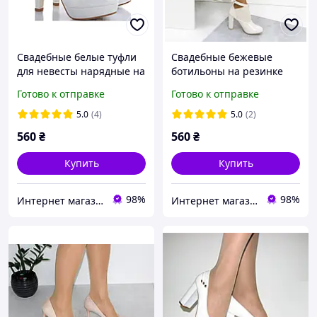
Свадебные белые туфли
Свадебные бежевые
для невесты нарядные на
ботильоны на резинке
устойчивом каблуке с
средний каблук 38
Готово к отправке
Готово к отправке
ремешком 38
5.0
(4)
5.0
(2)
560
₴
560
₴
Купить
Купить
98%
98%
Интернет магазин "Ножки в одежке"
Интернет магазин "Ножки в одежке"