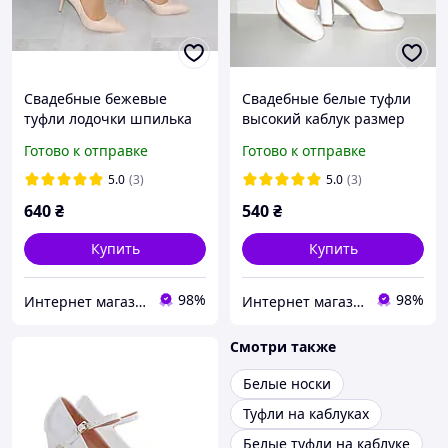
Свадебные бежевые
Свадебные белые туфли
туфли лодочки шпилька
высокий каблук размер
классика 37 39
36
Готово к отправке
Готово к отправке
5.0
(3)
5.0
(3)
640
₴
540
₴
Купить
Купить
98%
98%
Интернет магазин "Ножки в одежке"
Интернет магазин "Ножки в одежке"
Смотри также
Белые носки
Туфли на каблуках
Белые туфли на каблуке