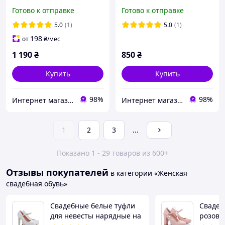
размер 40 41
бант 36 37 38 размер
Готово к отправке
Готово к отправке
5.0
(1)
5.0
(1)
198
от
₴
/мес
1 190
₴
850
₴
Купить
Купить
98%
98%
Интернет магазин "Ножки в одежке"
Интернет магазин "Ножки в одежке"
1
2
3
...
Показано 1 - 29 товаров из 600+
Отзывы покупателей
в категории «Женская
свадебная обувь»
Свадебные белые туфли
Сваде
для невесты нарядные на
розовы