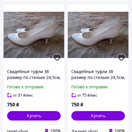
Свадебные туфли 38
Свадебные туфли 38
размер по стельке 24,5см,
размер по стельке 24,5см,
б/у, каблук 5см, удобные
б/у, каблук 5см, удобные
Готово к отправке
Готово к отправке
31
75
от
₴
/мес
от
₴
/мес
750
₴
750
₴
Купить
Купить
100%
100%
Janet-shop
Джанет shop