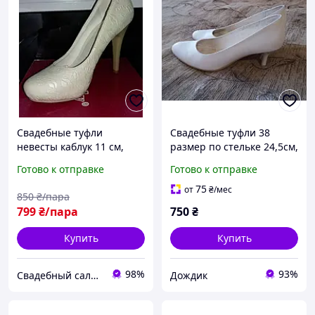
Свадебные туфли
Свадебные туфли 38
невесты каблук 11 см,
размер по стельке 24,5см,
размер 38
б/у, каблук 5см, удобные
Готово к отправке
Готово к отправке
75
от
₴
/мес
850
₴/пара
799
₴/пара
750
₴
Купить
Купить
98%
93%
Свадебный салон "ПРИНЦЕССА"
Дождик