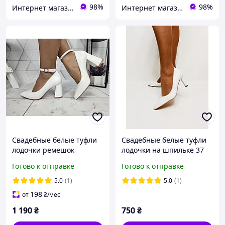
98%
98%
Интернет магазин "Ножки в одежке"
Интернет магазин "Ножки в одежке"
Свадебные белые туфли
Свадебные белые туфли
лодочки ремешок
лодочки на шпильке 37
широкий каблук 33 34 35
38
Готово к отправке
Готово к отправке
36 37
5.0
(1)
5.0
(1)
198
от
₴
/мес
1 190
₴
750
₴