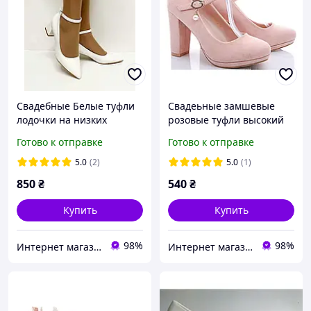
Свадебные Белые туфли
Свадеьные замшевые
лодочки на низких
розовые туфли высокий
каблуках ремешок 36 38
каблук ремешок пряжка
Готово к отправке
Готово к отправке
40 размер
размер 37 38 40
5.0
(2)
5.0
(1)
850
₴
540
₴
Купить
Купить
98%
98%
Интернет магазин "Ножки в одежке"
Интернет магазин "Ножки в одежке"