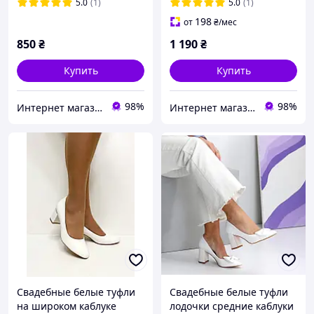
5.0
(1)
5.0
(1)
198
от
₴
/мес
850
₴
1 190
₴
Купить
Купить
98%
98%
Интернет магазин "Ножки в одежке"
Интернет магазин "Ножки в одежке"
Свадебные белые туфли
Свадебные белые туфли
на широком каблуке
лодочки средние каблуки