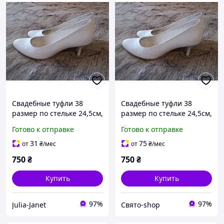
Свадебные туфли 38
Свадебные туфли 38
размер по стельке 24,5см,
размер по стельке 24,5см,
б/у, каблук 5см, удобные
б/у, каблук 5см, удобные
Готово к отправке
Готово к отправке
31
75
от
₴
/мес
от
₴
/мес
750
₴
750
₴
Купить
Купить
97%
97%
Julia-Janet
Свято-shop