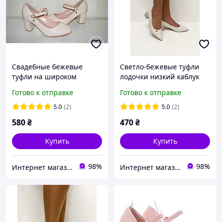
Свадебные бежевые
Светло-бежевые туфли
туфли на широком
лодочки низкий каблук
каблуке на ремешке 36 38
размер 37 38
Готово к отправке
Готово к отправке
5.0
(2)
5.0
(2)
580
₴
470
₴
Купить
Купить
98%
98%
Интернет магазин "Ножки в одежке"
Интернет магазин "Ножки в одежке"