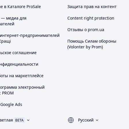
 в Каталоге ProSale
Защита прав на контент
 — медиа для
Content right protection
ателей
Отзывы о prom.ua
 интернет-предпринимателей
Кращі
Помощь Силам обороны
(Volonter by Prom)
льское соглашение
онфиденциальности
боты на маркетплейсе
рограмма электронный
с PROM
 Google Ads
ветлая
Русский
BETA