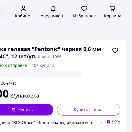
Кабинет
Уведомления
Избранное
Корзина
ка гелевая "Pentonic" черная 0,6 мм
NC", 12 шт/уп.
Код: 411986
во к отправке
40+ купили
20
т
₴
/мес
00
₴/упаковка
Купить
Купить сейчас
99%
Продавец "BIG-Office" - Канцтовары, рюкзаки и товары для творчества!