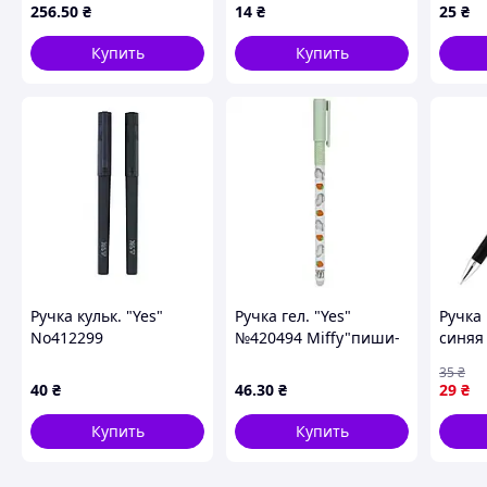
№5112-9
письма эргономичная
256
.50
₴
14
₴
25
₴
быстросохнущая
премиум
Купить
Купить
Ручка кульк. "Yes"
Ручка гел. "Yes"
Ручка
No412299
№420494 Miffy"пиши-
синяя
Fusion.Shadow" 0.7мм
стирай" 0,5мм синя(24)
Butter
35
₴
синяя(24)(288)
0.7мм 
40
₴
46
.30
₴
29
₴
Купить
Купить