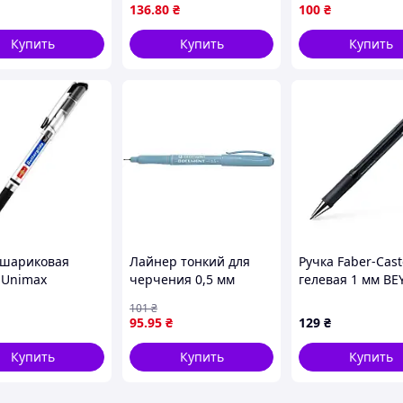
для письма
гелевая, синяя
136
.80
₴
100
₴
Купить
Купить
Купить
 шариковая
Лайнер тонкий для
Ручка Faber-Cast
 Unimax
черчения 0,5 мм
гелевая 1 мм B
glide синяя
2631/0,5 Centropen
GEL Чёрная (348
101
₴
1 шт. (UX-122-01)
95
.95
₴
129
₴
Купить
Купить
Купить