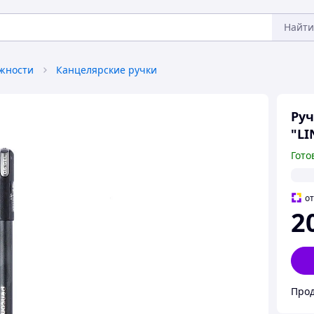
Найти
жности
Канцелярские ручки
Руч
"LI
Гото
о
2