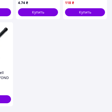
(1/50/1000)
4
.74
₴
118
₴
Купить
Купить
ell
EYOND
897)