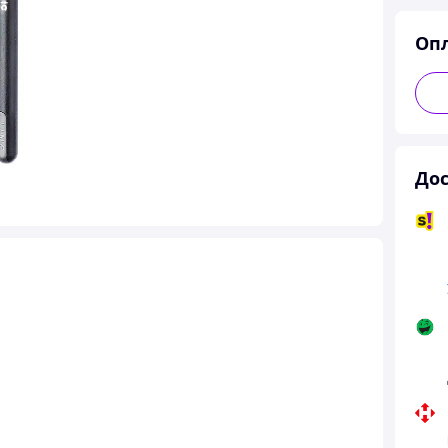
Оп
Дос