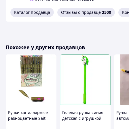
Каталог продавца
Отзывы о продавце
2500
Ко
Похожее у других продавцов
Ручки капиллярные
Гелевая ручка синяя
Ручка
разноцветные Sait
детская с игрушкой
автом
Линер набор 9шт
Единорог для школы и
Barcel