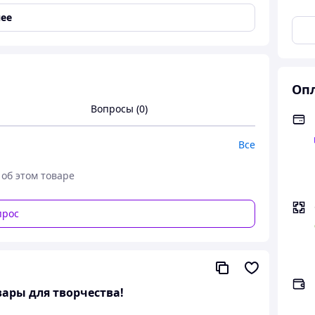
ее
Опл
Вопросы (0)
Все
 об этом товаре
прос
ытрее, чем вы думаете. Этому способствуют
адким матовым покрытием. Пишущий узел 0,6 мм.
вары для творчества!