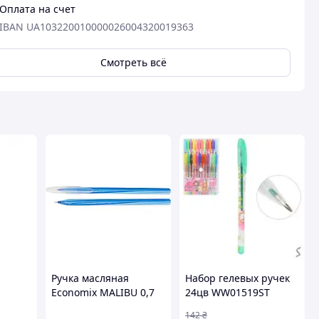
Оплата на счет
IBAN UA103220010000026004320019363
Смотреть всё
Ручка масляная
Набор гелевых ручек
Economix MALIBU 0,7
24цв WW01519ST
мм, пишет синим
142
₴