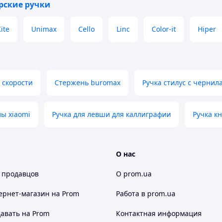
рские ручки
ite
Unimax
Cello
Linc
Color-it
Hiper
 скорости
Стержень buromax
Ручка стилус с чернил
лы xiaomi
Ручка для левши для каллиграфии
Ручка к
О нас
 продавцов
О prom.ua
ернет-магазин
на Prom
Работа в prom.ua
авать на Prom
Контактная информация