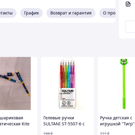
нтакты
График
Возврат и гарантия
О продавце
 шариковая
Гелевые ручки
Ручка детская с
атическая Kite
SULTANI ST-5507-6 с
игрушкой "Тигр"
ona 0.7 синяя
цветными чернилами
C0117-V(Green)
144
₴
111
₴