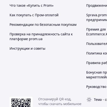
Что такое «Купить с Prom»
Продвижение
Как покупать с Пром-оплатой
Sprava.prom
предприним
Рекомендации по безопасным покупкам
Премия для
Проверка на принадлежность сайта к
Ecommerce.
платформе prom.ua
Пользовате
Инструкции и советы
Политика к
Правила ра
Бонусная п
маркетплей
Руководство
Отсканируй QR-код,
Тема
-
с
чтобы скачать мобильное