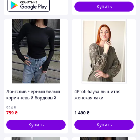
Купить
Лонгслив черный белый
4Profi блуза вышитая
коричневый бордовый
женская хаки
кофта облегающая Sellia
праздничный стиль,
924
₴
Жіночий лонгслів чорний
8X613B86C4
759
₴
1 490
₴
білий коричневий
бордовий кофта
Купить
Купить