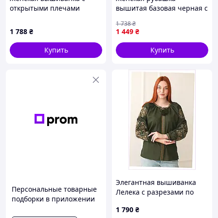
открытыми плечами
вышитая базовая черная с
оливковое с золотой
поясом вышиванка с
1 738
₴
геометрией гладью
широкими рукавами и
1 788
₴
1 449
₴
золотой вышивкой Sellia
Жіноча сорочка вишивана
Купить
Купить
Элегантная вышиванка
Персональные товарные
Лелека с разрезами по
подборки в приложении
бокам 8613A87H4
1 790
₴