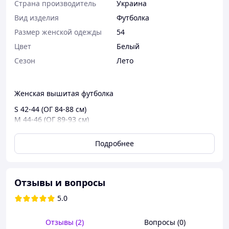
Страна производитель
Украина
Вид изделия
Футболка
Размер женской одежды
54
Цвет
Белый
Сезон
Лето
Женская вышитая футболка
S 42-44 (ОГ 84-88 см)
M 44-46 (ОГ 89-93 см)
L 48-50 (ОГ 94-97 см)
XL 50-52 (ОГ 98-104 см)
Подробнее
2XL 54-56 (ОГ 105-112 см)
3XL 56-58 (ОГ 113-118 см)
Материал: вискоза
Отзывы и вопросы
Вискоза 95% эластан 5%
5.0
Вышивка машинная
Отзывы (2)
Вопросы (0)