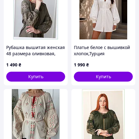
Рубашка вышитая женская
Платье белое с вышивкой
48 размера оливковая,
хлопок,Турция
X861386A4
1 490
₴
1 990
₴
Купить
Купить