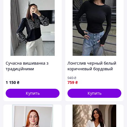
Сучасна вишиванка з
Лонгслив черный белый
традиційними
коричневый бордовый
українськими мотивами
кофта облегающая Денвер
949
₴
Жіночий лонгслів чорний
1 150
₴
759
₴
білий коричневий
бордовий кофта
Купить
Купить