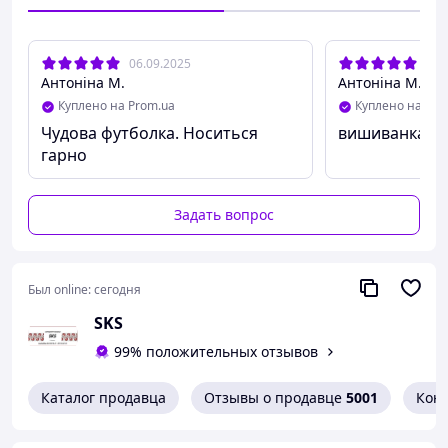
06.09.2025
20.
Антоніна М.
Антоніна М.
Куплено на Prom.ua
Куплено на Pro
Чудова футболка. Носиться
вишиванка
гарно
Задать вопрос
Был online:
сегодня
SKS
99% положительных отзывов
Каталог продавца
Отзывы о продавце
5001
Кон