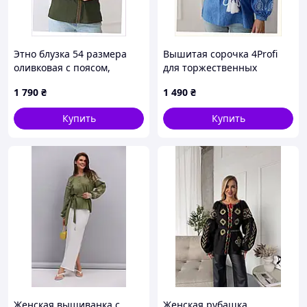
Этно блузка 54 размера
Вышитая сорочка 4Profi
оливковая с поясом,
для торжественных
86H13870C
случаев L 8P613859K
1 790
₴
1 490
₴
Купить
Купить
Женская вышиванка с
Женская рубашка