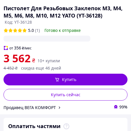
Пистолет Для Резьбовых Заклепок M3, M4,
М5, М6, М8, М10, М12 YATO (YT-36128)
Код: YT-36128
5.0
(1)
Готово к отправке
356
от
₴
/мес
3 562
₴
10+ купили
4 452
₴
скидка еще 46 дней
Купить
Купить сейчас
99%
Продавец ВЕГА КОМФОРТ
Оплатить частями