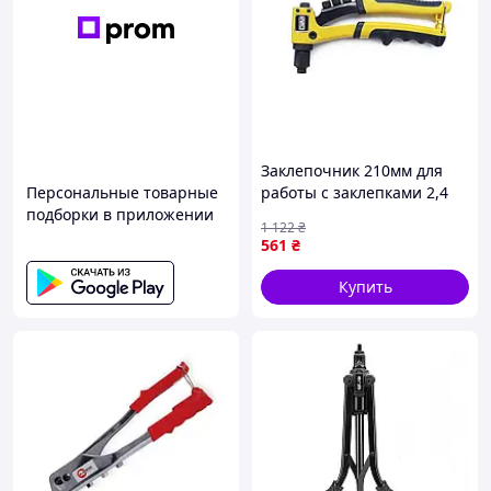
Заклепочник 210мм для
Персональные товарные
работы с заклепками 2,4
подборки в приложении
3,2 4,0 4,8мм
1 122
₴
хромованадиевая сталь
561
₴
жёлто-чёрный
Купить