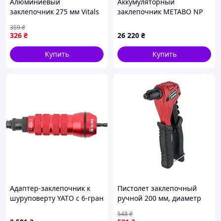
Алюминиевый
Аккумуляторный
заклепочник 275 мм Vitals
заклепочник METABO NP
Master (193938)
18 LTX BL 5.0 каркас
359
₴
326
₴
26 220
₴
Купить
Купить
Адаптер-заклепочник к
Пистолет заклепочный
шуруповерту YATO с 6-гран
ручной 200 мм, диаметр
шпиндел 1/4" для заклепок
2.4; 3.2; 4; 4.8 мм, Storm
548
₴
2.4, 3.2, 4, 4.8, 6, 6.4
INTERTOOL RT-0015 (RT-