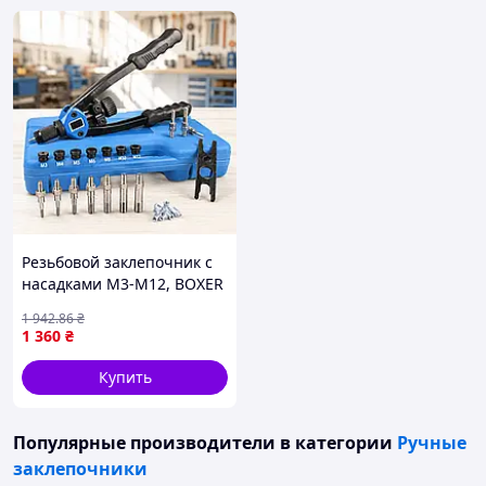
Резьбовой заклепочник с
насадками M3-M12, BOXER
BX-3271, Синий /
1 942
.86
₴
Заклепочник под
1 360
₴
резьбовые заклепки /
Заклепочный пистолет
Купить
ручной
Популярные производители
в категории
Ручные
заклепочники