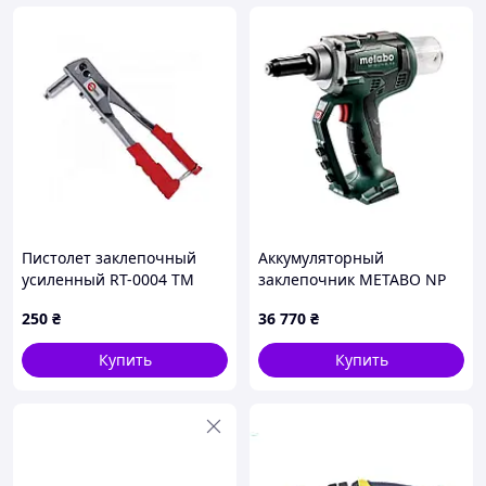
Пистолет заклепочный
Аккумуляторный
усиленный RT-0004 ТМ
заклепочник METABO NP
INTERTOOL
18 LTX BL 5.0 каркас +
250
₴
36 770
₴
MetaLoc
Купить
Купить