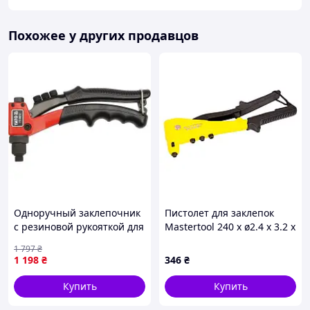
Похожее у других продавцов
Одноручный заклепочник
Пистолет для заклепок
с резиновой рукояткой для
Mastertool 240 x ø2.4 x 3.2 x
заклепок 2.4 3.2 4 4.8 мм
4 x 4.8 мм (21-0713)
1 797
₴
для ремонта и
1 198
₴
346
₴
строительства FLAME
Купить
Купить