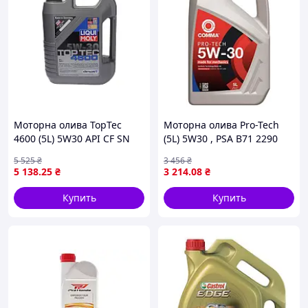
CUMMINS CES 20078
DETROIT DIESEL 93K215
MACK EO-N
MACK EO-M Plus
MAN M 3275-1
MB 228.1
MB 228.3
MTU Type 2
RENAULT RLD-2
Моторна олива TopTec
Моторна олива Pro-Tech
VOLVO VDS-3
4600 (5L) 5W30 API CF SN
(5L) 5W30 , PSA B71 2290
ACEA C3 BMW LL-04 GM LL-
COMMA PROTECH
5 525
₴
3 456
₴
A-025 GM LL-B-025 MB 22
5 138
.25
₴
3 214
.08
₴
Купить
Купить