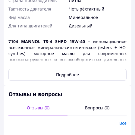
Страна производитель
Литва
Тактность двигателя
Четырёхтактный
Вид масла
Минеральное
Для типа двигателей
Дизельный
7104 MANNOL TS-4 SHPD 15W-40
– ин
новационное
всесезонное минерально-синтетическое (esters + HC-
synthes) моторное масло для современных
высоконагруженных и высокооборотистых дизельных
двигателей с турбоннаддувом и без, работающих в
тяжелых условиях. Масло соответствует Глобальной
Подробнее
мировой спецификации GLOBAL-DHD-1, которая
учитывает все требования европейских, американских
и японских производителей тяжелых дизельных
Отзывы и вопросы
двигателей, произведенными начиная с 1998 года,
работающих в тяжелых условиях с увеличенными
пробегами между сменами масла и выполняющих
Отзывы (0)
Вопросы (0)
действующие нормы по содержанию токсичных
веществ в отработавших газах и установленных на
Все
большегрузных автомобилях (более 3,9 тонн).