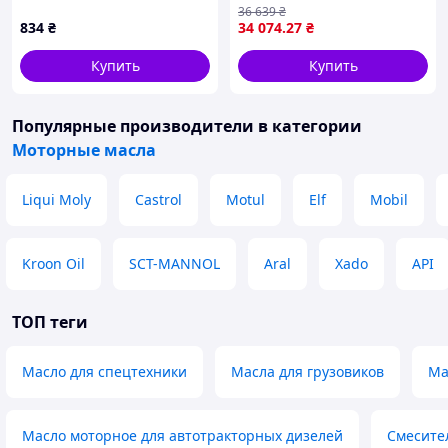
36 639
₴
SAE 5W-40 1л для
DEXOS1 GEN2 DEXOS1
834
₴
34 074
.27
₴
дизельных двигателей
GEN3
TOP22-G
Купить
Купить
Популярные производители
в категории
Моторные масла
Liqui Moly
Castrol
Motul
Elf
Mobil
Kroon Oil
SCT-MANNOL
Aral
Xado
API
ТОП теги
Масло для спецтехники
Масла для грузовиков
Ма
Масло моторное для автотракторных дизелей
Смесите