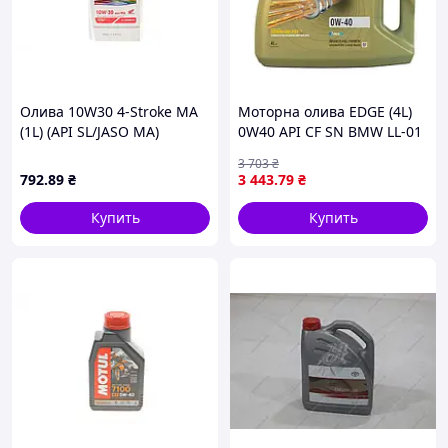
Олива 10W30 4-Stroke MA
Моторна олива EDGE (4L)
(1L) (API SL/JASO MA)
0W40 API CF SN BMW LL-01
FORD M2C937 A MB 229.3
3 703
₴
MB 229.5 PORSCHE A40
792
.89
₴
3 443
.79
₴
Купить
Купить