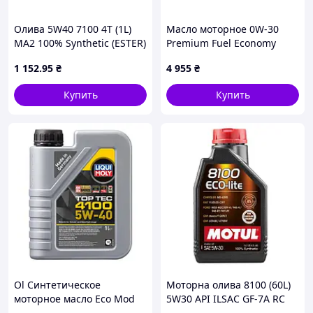
Олива 5W40 7100 4T (1L)
Масло моторное 0W-30
MA2 100% Synthetic (ESTER)
Premium Fuel Economy
104086 MOTUL 838011
(ACEA C2) 5L (08880-85324)
1 152
.95
₴
4 955
₴
UA61
TOYOTA
Купить
Купить
Ol Синтетическое
Моторна олива 8100 (60L)
моторное масло Eco Mod
5W30 API ILSAC GF-7A RC
LIQUI MOLY Top Tec 4100
SQ CHRYSLER MS-6395