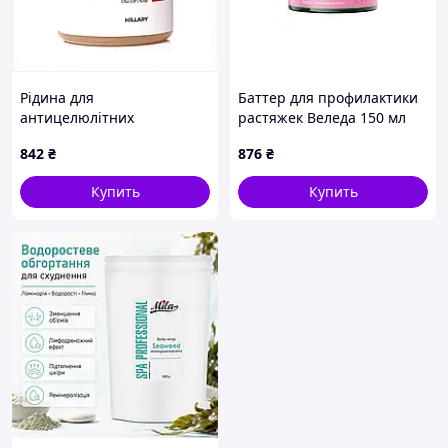
Рідина для
Баттер для профилактики
антицелюлітних
растяжек Веледа 150 мл
ліпосомальних обгортань
842
₴
876
₴
Anti-cellulite Bandage LPD'S
Slimming Fluid Hillar
Купить
Купить
T825H3426