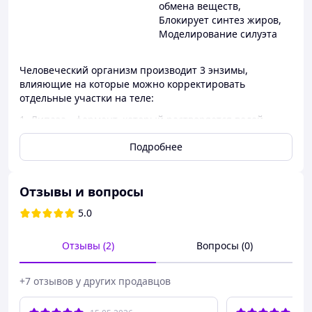
обмена веществ
,
Блокирует синтез жиров
,
Моделирование силуэта
Человеческий организм производит 3 энзимы,
влияющие на которые можно корректировать
отдельные участки на теле:
1. Липаза - фермент, который растворяется водой,
который ускоряет гидролиз субстратов, помогая
Подробнее
переваривать, расщеплять жировые отложения.
2. Коллагеназа - это фермент, который ломает
скрепления пептида в коллагене, помогает разрушить
внеклеточные структуры. Быстро обновляет клетки
Отзывы и вопросы
белков, улучшая состояние кожи.
5.0
3. Гиалуронидаза - это группа ферментов, которые
разрушают кислые мукополисахариды (сюда входит
кислота гиалуроновая). Действует как естественный
Отзывы (2)
Вопросы (0)
дренаж, удаляя лишнюю жидкость из организма.
Проблемы которые указывают, что необходимо
+7 отзывов у других продавцов
сделать процедуру:
- «поплыв» контура лица (выраженные носогубные