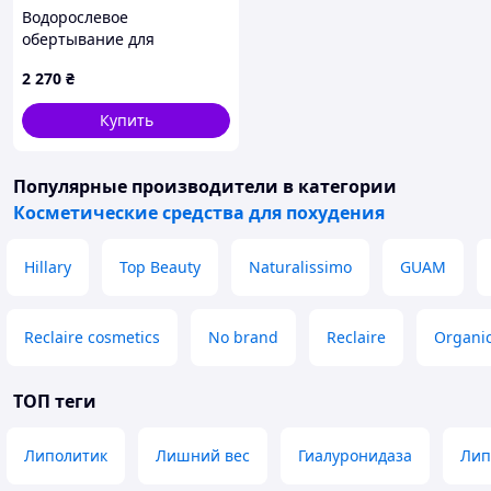
Водорослевое
обертывание для
похудения Mila Seaweed с
2 270
₴
ламинарией,
лимфодренажное и
Купить
подтягивающее, 1000 г
Популярные производители
в категории
Косметические средства для похудения
Hillary
Top Beauty
Naturalissimo
GUAM
Reclaire cosmetics
No brand
Reclaire
Organi
ТОП теги
Липолитик
Лишний вес
Гиалуронидаза
Лип