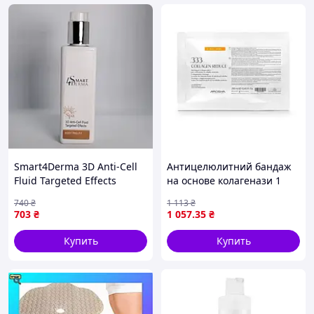
Smart4Derma 3D Anti-Cell
Антицелюлитний бандаж
Fluid Targeted Effects
на основе колагенази 1
Антицелюлитний ЗД
процедура .333 COLLAGEN
740
₴
1 113
₴
флюид 200 мл
REDUCE 1 TREATMENT
703
₴
1 057
.35
₴
AROSHA
Купить
Купить