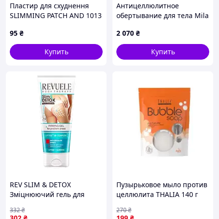
Пластир для схуднення
Антицеллюлитное
SLIMMING PATCH AND 1013
обертывание для тела Mila
Body Wrap Orange с
95
₴
2 070
₴
апельсином и розовой
глиной, 1000 г
Купить
Купить
REV SLIM & DETOX
Пузырьковое мыло против
Зміцнюючий гель для
целлюлита THALIA 140 г
проблемних зон з
(220659)
332
₴
270
₴
кофеїном, 200 мл |neper-
302
₴
199
₴