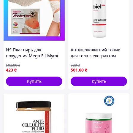
NS Пластырь для
Антицелюлитний тоник
похудения Mega Fit Mymi
для тела з екстрактом
Wonder Patch – набор из 5
перцю Piel Anti-Cellulite
502
.80
₴
528
₴
шт, эффективный
Tonic 250 мл (053D)
423
₴
501
.60
₴
пластырь для похуден
Nes22/Q
Купить
Купить