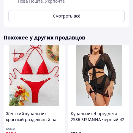
Нова Пошта, Укрпочта
Смотреть всё
Похожее у других продавцов
Женский купальник
Купальник 4 предмета
красный раздельный на
2586 SISIANNA черный 42
завязках - шторка, бикини,
44 46 48 50 УКР размеры
650
₴
triangle