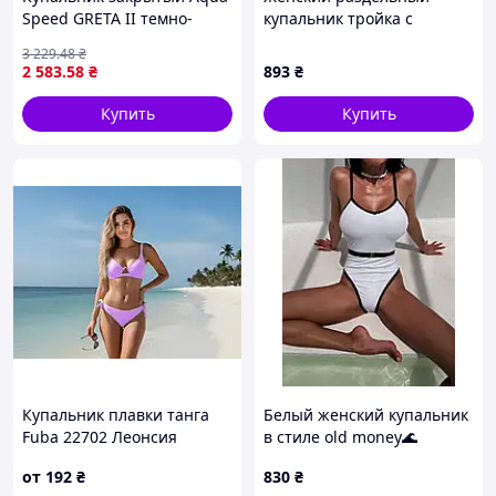
Speed GRETA II темно-
купальник тройка с
синий и голубой для
шортами SF 0210
3 229
.48
₴
женщин 46 размер для
2 583
.58
₴
893
₴
плавания SKU_351-24
Купить
Купить
Купальник плавки танга
Белый женский купальник
Fuba 22702 Леонсия
в стиле old money🌊
сиреневый НАШИ 42 УКР
от
192
₴
830
₴
размеры