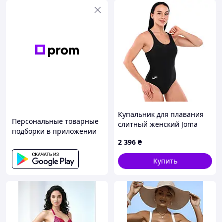
Купальник для плавания
Персональные товарные
слитный женский Joma
подборки в приложении
SHARK IV 902566-100 4XS-
2 396
₴
XL черный
Купить