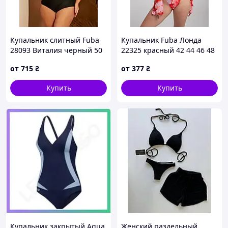
Купальник слитный Fuba
Купальник Fuba Лонда
28093 Виталия черный 50
22325 красный 42 44 46 48
52 54 56 58 УКР размеры
50 УКР размеры
от
715
₴
от
377
₴
Купить
Купить
Купальник закрытый Aqua
Женский раздельный