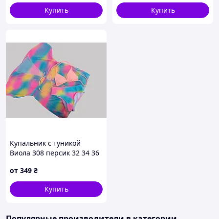
Купить
Купить
Купальник с туникой
Виола 308 персик 32 34 36
38 40 УКР размеры
от
349
₴
Купить
Популярные производители
в категории