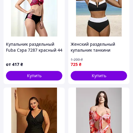
Купальник раздельный
Женский раздельный
Fuba Сэра 7287 красный 44
купальник танкини
46 48 50 52 УКР размеры
черный с белым в рубчик,
1 200
₴
высокие плавки, размер L
от
417
₴
725
₴
Купить
Купить