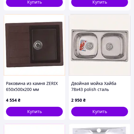
Купить
Купить
Раковина из камня ZERIX
Двойная мойка Хайба
650x500x200 мм
78х43 polish сталь
шоколадного цвета,
врезная, 48T5M606
4 554
₴
2 950
₴
103E4455A
Купить
Купить