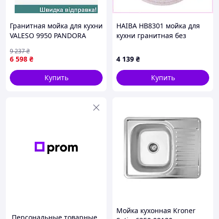
Гранитная мойка для кухни
HAIBA HB8301 мойка для
VALESO 9950 PANDORA
кухни гранитная без
матовая Графит
сушилки 60A7X6125
9 237
₴
6 598
₴
4 139
₴
Купить
Купить
Мойка кухонная Kroner
Персональные товарные