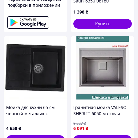
Satin-6350 08180
подборки в приложении
(CV022779) — Доступный
1 398
₴
Купить
Мойка для кухни 65 см
Гранитная мойка VALESO
черный металлик с
SHERLIT 6050 матовая
отверстием под кран
Серый мусон
8 527
₴
38E9K1224
4 658
₴
6 091
₴