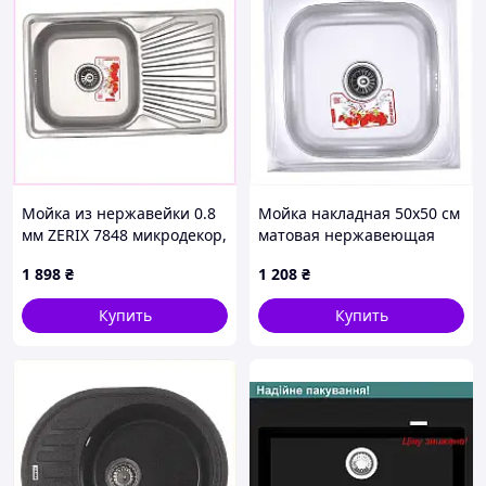
Мойка из нержавейки 0.8
Мойка накладная 50х50 см
мм ZERIX 7848 микродекор,
матовая нержавеющая
K2C6A79366
сталь ZERIX, E5B481516
1 898
₴
1 208
₴
Купить
Купить