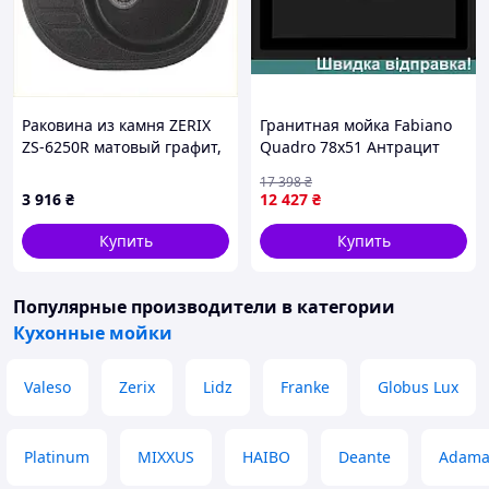
Раковина из камня ZERIX
Гранитная мойка Fabiano
ZS-6250R матовый графит,
Quadro 78x51 Антрацит
5754H91A2
8221.301.1538
17 398
₴
3 916
₴
12 427
₴
Купить
Купить
Популярные производители
в категории
Кухонные мойки
Valeso
Zerix
Lidz
Franke
Globus Lux
Platinum
MIXXUS
HAIBO
Deante
Adama