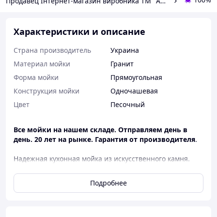
Продавец Інтернет-магазин виробника ТМ "AKVATIKA"
Характеристики и описание
Страна производитель
Украина
Материал мойки
Гранит
Форма мойки
Прямоугольная
Конструкция мойки
Одночашевая
Цвет
Песочный
Все мойки на нашем складе. Отправляем день в
день. 20 лет на рынке. Гарантия от производителя
.
Надежная кухонная мойка из искусственного камня.
Благодаря утолщенным стенкам она тяжелее и
прочнее дешевых аналогов — надежно защищена от
Подробнее
трещин и случайных сколов.
Почему стоит выбрать эту мойку: