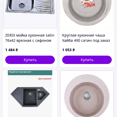
ZERIX мойка кухонная satin
Круглая кухонная чаша
76х42 врезная с сифоном
Хайба 490 сатин под заказ
887421C3B
4CK32T954
1 484
₴
1 053
₴
Купить
Купить