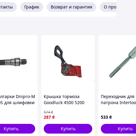
нтакты
График
Возврат и гарантия
О продавце
олгарки Dnipro-M
Крышка тормоза
Переходник для
0S для шлифовки
Goodluck 4500 5200
патрона Intertoo
ки с диаметром 6
для бензопилы
max x SDS+ (SD-0
574
₴
длиной 78 мм
защита от случайного
287
₴
533
₴
включения
Купить
Купить
Купить