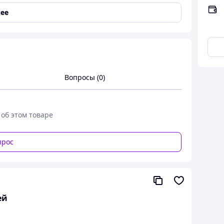
ее
Вопросы (0)
еченный вал
 об этом товаре
прос
ей