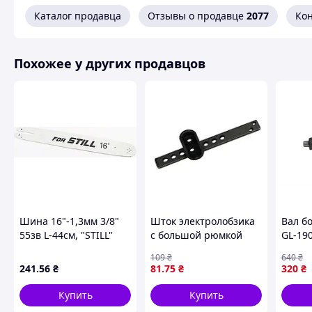
Каталог продавца
Отзывы о продавце
2077
Ко
Похожее у других продавцов
Шина 16"-1,3мм 3/8"
Шток электролобзика
Вал б
55зв L-44см, "STILL"
с большой рюмкой
GL-19
Китай
34×12 мм, длина 105
и рез
109
₴
640
₴
мм — направляющий
мм и 
241
.56
₴
81
.75
₴
320
₴
шток для ремонта
лобзика
Купить
Купить