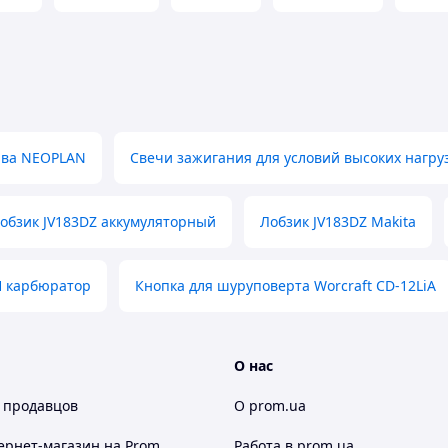
ива NEOPLAN
Свечи зажигания для условий высоких нагру
обзик JV183DZ аккумуляторный
Лобзик JV183DZ Makita
H карбюратор
Кнопка для шуруповерта Worcraft CD-12LiA
О нас
 продавцов
О prom.ua
ернет-магазин
на Prom
Работа в prom.ua