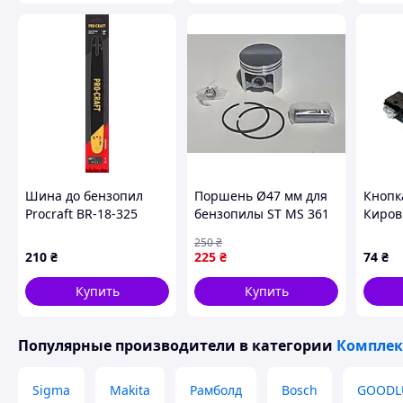
Шина до бензопил
Поршень Ø47 мм для
Кнопк
Procraft BR-18-325
бензопилы ST MS 361
Киров
250
₴
210
₴
225
₴
74
₴
Купить
Купить
Популярные производители
в категории
Комплек
Sigma
Makita
Рамболд
Bosch
GOODL