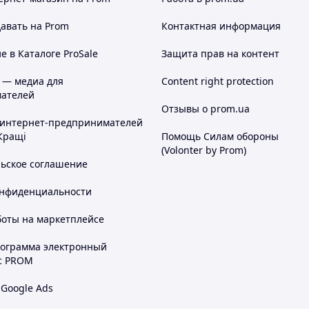
авать на Prom
Контактная информация
 в Каталоге ProSale
Защита прав на контент
 — медиа для
Content right protection
ателей
Отзывы о prom.ua
 интернет-предпринимателей
Кращі
Помощь Силам обороны
(Volonter by Prom)
льское соглашение
онфиденциальности
боты на маркетплейсе
рограмма электронный
с PROM
 Google Ads