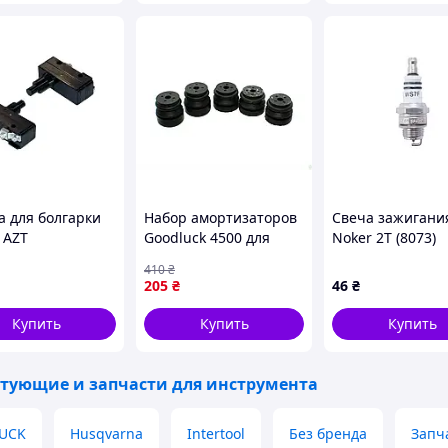
а для болгарки
Набор амортизаторов
Свеча зажигани
 AZT
Goodluck 4500 для
Noker 2Т (8073)
бензопилы ZOMAX для
410
₴
уменьшения
205
₴
46
₴
вибрации и
повышения комфорта
Купить
Купить
Купить
работы
тующие и запчасти для инструмента
UCK
Husqvarna
Intertool
Без бренда
Запч