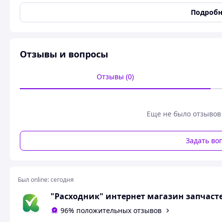
Подробн
Длина железа
42
Диаметр каркаса
54
Диаметр коллектора
35
Отзывы и вопросы
Посадка переднего подшипника
12
Посадка заднего подшипника
9
Отзывы (0)
Хвостовик
Ус
Еще не было отзывов
Задать во
Был online:
сегодня
"Расходник" интернет магазин запчаст
96% положительных отзывов