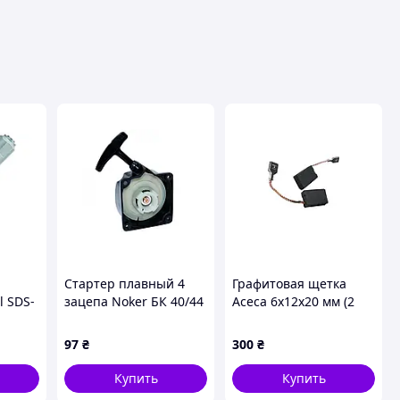
Стартер плавный 4
Графитовая щетка
l SDS-
зацепа Noker БК 40/44
Асеса 6x12x20 мм (2
432)
(293)
шт.) (№ 22) (10 шт.)
97
₴
300
₴
Купить
Купить