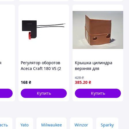
я
Регулятор оборотов
Крышка цилиндра
Асеса Craft 180 VS (2
верхняя для
провода) (КН 8908 B)
бензопилы ST MS 341,
428
₴
MS 361
168
₴
385
.20
₴
Купить
Купить
асть
Yato
Milwaukee
Winzor
Sparky