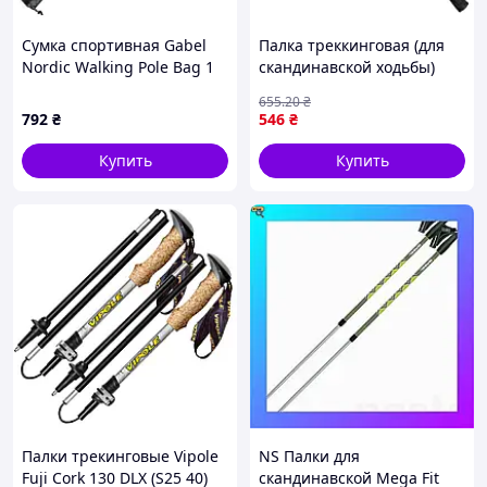
Сумка спортивная Gabel
Палка треккинговая (для
Nordic Walking Pole Bag 1
скандинавской ходьбы)
pair (8009010500002)
1шт HAOYANG TY-
655
.20
₴
7161_Красный
792
₴
546
₴
Купить
Купить
Палки трекинговые Vipole
NS Палки для
Fuji Cork 130 DLX (S25 40)
скандинавской Mega Fit