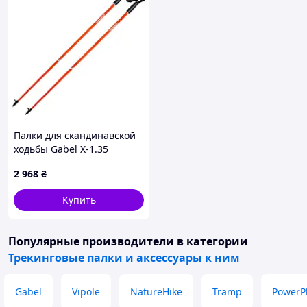
Палки для скандинавской
ходьбы Gabel X-1.35
Red/Orange 105
2 968
₴
(7009361141050)
Купить
Популярные производители
в категории
Трекинговые палки и аксессуары к ним
Gabel
Vipole
NatureHike
Tramp
PowerP