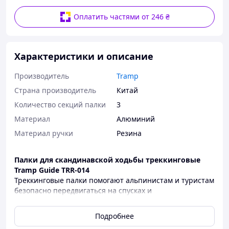
Оплатить частями от 246 ₴
Характеристики и описание
Производитель
Tramp
Страна производитель
Китай
Количество секций палки
3
Материал
Алюминий
Материал ручки
Резина
Палки для скандинавской ходьбы треккинговые
Tramp Guide TRR-014
Треккинговые палки помогают альпинистам и туристам
безопасно передвигаться на спусках и
подъемах, снимают порядка 20% нагрузки с ног при
ходьбе с тяжелым рюкзаком, амортизируют удары. И,
Подробнее
конечно, незаменимы для занятия набирающей