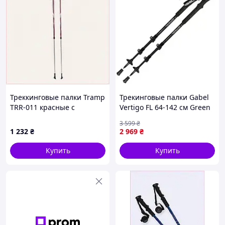
Треккинговые палки Tramp
Трекинговые палки Gabel
TRR-011 красные с
Vertigo FL 64-142 см Green
цанговым зажимом,
(034.0022)
3 599
₴
9505EEA20
1 232
₴
2 969
₴
Купить
Купить