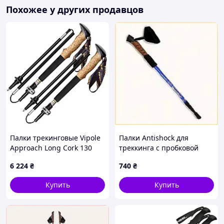
Похожее у других продавцов
Палки трекинговые Vipole
Палки Antishock для
Approach Long Cork 130
треккинга с пробковой
DLX (S25 43)
рукояткой, 8H06P0097
6 224
₴
740
₴
Купить
Купить