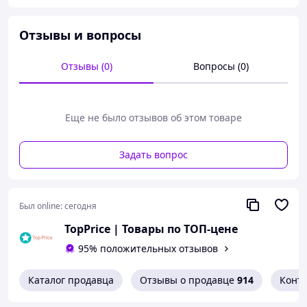
популярность скандинавской ходьбой. Треккинговые
палки Tramp Guide значительно облегчают ходьбу по
пересеченной местности, экономят силы при
Отзывы и вопросы
переноске тяжелого рюкзака, уменьшают нагрузку на
коленные суставы.
Отзывы (0)
Вопросы (0)
Они просто незаменимы для туристов и альпинистов.
Кроме того, путешествовать с ними комфортно и
безопасно. Безопасность заключается в лучшем
Еще не было отзывов об этом товаре
удерживании равновесия и возможности прощупывать
дорогу перед собой.
Задать вопрос
Характеристики:
Производитель: Tramp,
Был online:
сегодня
Секции: 3,
Материал палок: алюминий 7075,
TopPrice | Товары по ТОП-цене
Фиксаторы: внешние,
95% положительных отзывов
Вес: 550 г,
Длина: 135 см.
Каталог продавца
Отзывы о продавце
914
Конт