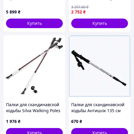
ходьбы Gabel Ritmo Green
3 297
.60
₴
(7008350760000) Nes22/Q
5 899
₴
2 752
₴
Купить
Купить
Палки для скандинавской
Палки для скандинавской
ходьбы Silva Walking Poles
ходьбы Антишок 135 см
Bordeaux Red (1033-SLV
пара, 8060PE0M95
1 976
₴
670
₴
38125)
Купить
Купить