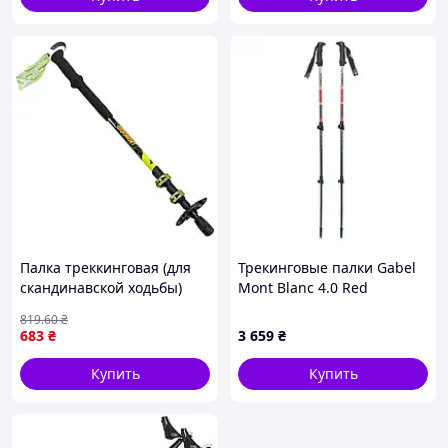
Палка треккинговая (для
Трекинговые палки Gabel
скандинавской ходьбы)
Mont Blanc 4.0 Red
1шт SP-Sport TY-
(034.0162)
819
.60
₴
6999_Салатовый
683
₴
3 659
₴
Купить
Купить