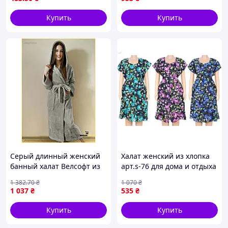
арт.2212 р.48
COLORFULHOME
Купить
Купить
Серый длинный женский
Халат женский из хлопка
банный халат Велсофт из
арт.s-76 для дома и отдыха
микрофибры теплая
удобная одежда 64
1 382
.70
₴
1 070
₴
домашняя одежда размер
размера
1 037
₴
535
₴
М 46-48 стор1
Купить
Купить