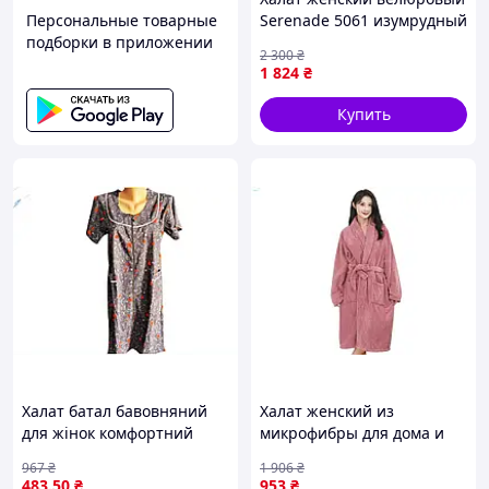
Персональные товарные
Serenade 5061 изумрудный
подборки в приложении
M
2 300
₴
1 824
₴
Купить
Халат батал бавовняний
Халат женский из
для жінок комфортний
микрофибры для дома и
одяг для дому та
отдыха универсальный
967
₴
1 906
₴
відпочинку ТМ BEST
розовый ТМ
483
.50
₴
953
₴