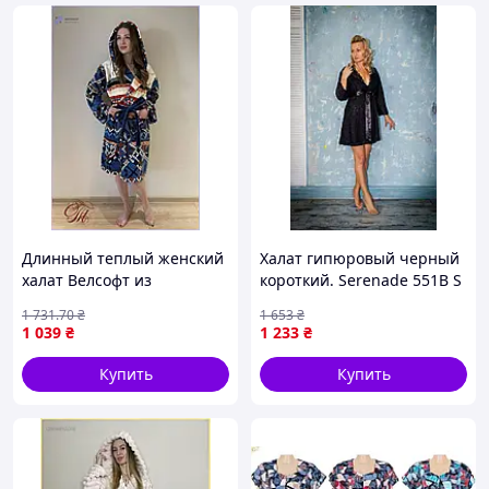
Длинный теплый женский
Халат гипюровый черный
халат Велсофт из
короткий. Serenade 551В S
микрофибры с вышивкой
1 731
.70
₴
1 653
₴
для дома и ванны размер
1 039
₴
1 233
₴
М 46-48 МШоп1
Купить
Купить