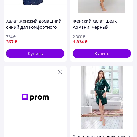
Халат женский домашний
Женский халат шелк
синий для комфортного
Армани, черный,
отдыха и релаксации ТМ
Serenade, модель 391 XL
734
₴
2 300
₴
NICOLAS
367
₴
1 824
₴
Купить
Купить
Халат женский велюровый