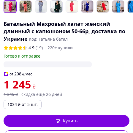
Батальный Махровый халат женский
длинный с капюшоном 50-66р, доставка по
Украине
Код: Татьяна батал
4.9
(19)
220+ купили
Готово к отправке
208
от
₴
/мес
1 245
₴
1 345
₴
скидка еще 26 дней
1034
₴
от 5 шт.
Купить