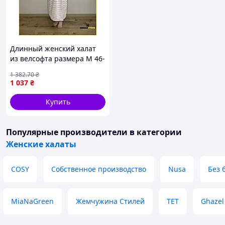
Длинный женский халат
из велсофта размера М 46-
48 мягкое теплое банное
1 382
.70
₴
изделие из микрофибры
1 037
₴
для дома стор1
Купить
Популярные производители
в категории
Женские халаты
COSY
Собственное производство
Nusa
Без 
MiaNaGreen
Жемчужина Стилей
ТЕТ
Ghazel