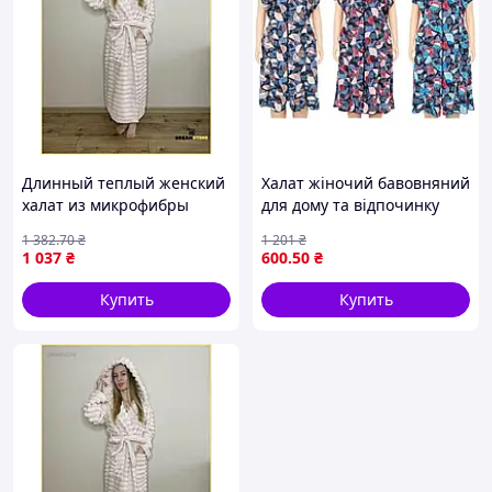
Длинный теплый женский
Халат жіночий бавовняний
халат из микрофибры
для дому та відпочинку
велсофт размер L 50-52
комфортний стильний
1 382
.70
₴
1 201
₴
удобная домашняя одежда
арт.s-78 18ХL
1 037
₴
600
.50
₴
для женщин стор1
Купить
Купить