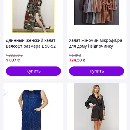
Длинный женский халат
Халат жіночий мікрофібра
Велсофт размера L 50-52
для дому і відпочинку
длиной 120 см теплая
рудий універсальний
1 382
.70
₴
1 549
₴
домашняя одежда из
комфортний 110 см длина
1 037
₴
774
.50
₴
микрофибры стор1
рукава 55 см
Купить
Купить