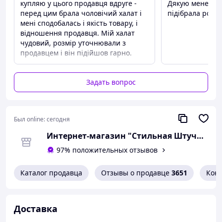
купляю у цього продавця вдруге -
Дякую менеджер
перед цим брала чоловічий халат і
підібрала розмі
мені сподобалась і якість товару, і
відношення продавця. Мій халат
чудовий, розмір уточнювали з
продавцем і він підійшов гарно.
Задать вопрос
Был online:
сегодня
Интернет-магазин "Стильная Штучка"
97% положительных отзывов
Каталог продавца
Отзывы о продавце
3651
Кон
Доставка