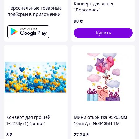
Конверт для денег
Персональные товарные
"Поросенок"
подборки в приложении
90
₴
Купить
Конверт для грошей
Мини открытка 95х65мм
Т-1273у (1) "Jumbi"
10шт/уп No340БН ТМ
УПАКОВКИН
8
₴
27
.24
₴