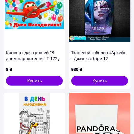
Конверт для грошей "З
Тканевой гобелен «Аркейн
днем народження" Т-172у
- Джинкс» tape 12
(1) "Jumbi"
8
₴
930
₴
Купить
Купить