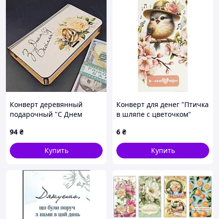
Конверт деревянный
Конверт для денег "Птичка
подарочный "С Днем
в шляпе с цветочком"
Свадьбы!", 18*10,5см,
94
₴
6
₴
ручная работа, Украина.
Купить
Купить