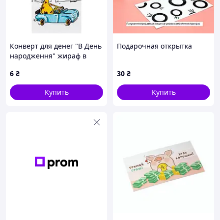
Конверт для денег "В День
Подарочная открытка
народження" жираф в
кабриолете
6
₴
30
₴
Купить
Купить