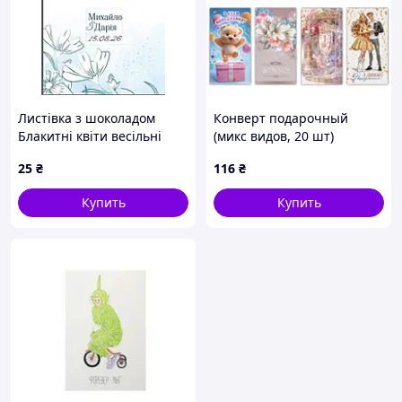
Листівка з шоколадом
Конверт подарочный
Блакитні квіти весільні
(микс видов, 20 шт)
[tsi302972-TSI]
25
₴
116
₴
Купить
Купить