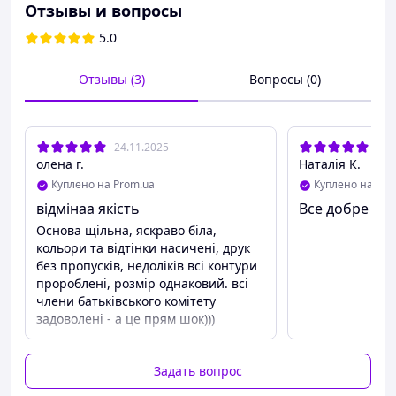
Отзывы и вопросы
5.0
Отзывы (3)
Вопросы (0)
24.11.2025
17.
олена г.
Наталія К.
Куплено на Prom.ua
Куплено на Pro
відмінаа якість
Все добре
Основа щільна, яскраво біла,
кольори та відтінки насичені, друк
без пропусків, недоліків всі контури
пророблені, розмір однаковий. всі
члени батьківського комітету
задоволені - а це прям шок)))
Задать вопрос