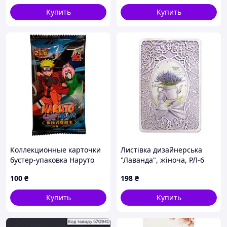
Купить
Купить
Коллекционные карточки
Листівка дизайнерська
бустер-упаковка Наруто
"Лаванда", жіноча, РЛ-6
Naruto CC N 08
100
₴
198
₴
Купить
Купить