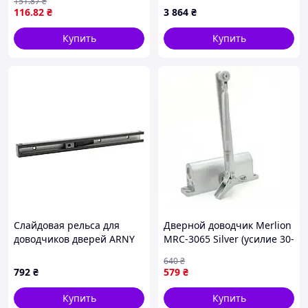
151
.87
₴
116
.82
₴
3 864
₴
Купить
Купить
Слайдовая рельса для
Дверной доводчик Merlion
доводчиков дверей ARNY
MRC-3065 Silver (усилие 30-
guide rail F6800 Brown
65 кг)
640
₴
792
₴
579
₴
Купить
Купить