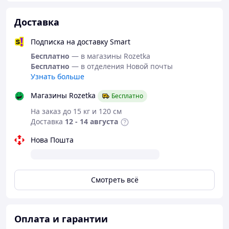
+40°С
Доставка
Модель TS 1500 с рычажной тягой производиться в 5-
ти цветах:
Подписка на доставку Smart
Белый, коричневый, серебряный, антрацит и черный.
Монтаж стандартный, возможна установка как на
Бесплатно
— в магазины Rozetka
дверном полотне, также и на дверной коробке.
Бесплатно
— в отделения Новой почты
Узнать больше
Могут комплектоваться дополнительно:
Магазины Rozetka
Бесплатно
-ножницы с фиксацией
-скользящая шина
На заказ до 15 кг и 120 см
-устройство фиксации к скользящей шине
Доставка
12 - 14 августа
-монтажная пластина
Нова Пошта
Смотреть всё
Оплата и гарантии