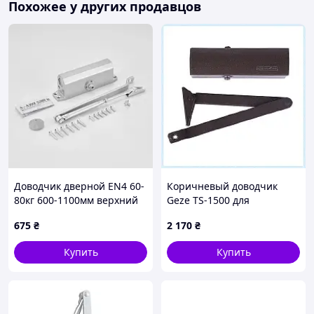
Похожее у других продавцов
Доводчик дверной EN4 60-
Коричневый доводчик
80кг 600-1100мм верхний
Geze TS-1500 для
монтаж алюминиевый с
пластиковой двери
675
₴
2 170
₴
регулировкой
KK652C7402
серебристый
Купить
Купить