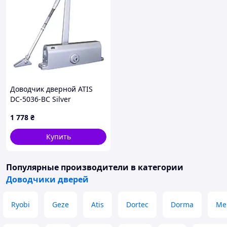
Доводчик дверной ATIS
DC-5036-BC Silver
1 778
₴
Купить
Популярные производители
в категории
Доводчики дверей
Ryobi
Geze
Atis
Dortec
Dorma
Me