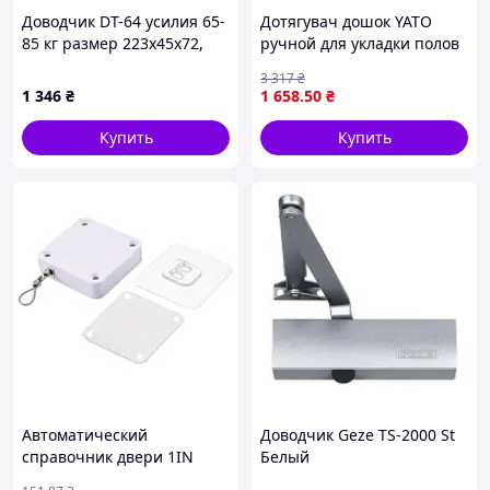
Доводчик DT-64 усилия 65-
Дотягувач дошок YATO
85 кг размер 223x45x72,
ручной для укладки полов
коричневые
с рабочими углами 45 и 90
3 317
₴
градусов
1 346
₴
1 658
.50
₴
Купить
Купить
Автоматический
Доводчик Geze TS-2000 St
справочник двери 1IN
Белый
White (8627)