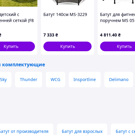
детский с
Батут 140см MS-3229
Батут для фитне
енней сеткой (F8
поручнем MS 05
 диаметр) X-044
100 кг
₴
7 333
₴
4 811
.40
₴
Купить
Купить
Купить
ерных волокон, устойчивых к влаге,
тому полотно всегда остаётся натянутым и
опасности.
и комплектующие
ку, что обеспечивает устойчивость к нагрузкам и
oSky
Thunder
WCG
Insportline
Delimano
кой, который защищает от погодных условий и
ется, не деформируется и защищает прыгающего
износу.
Батут от производителя
Батут для взрослых
Батут с с