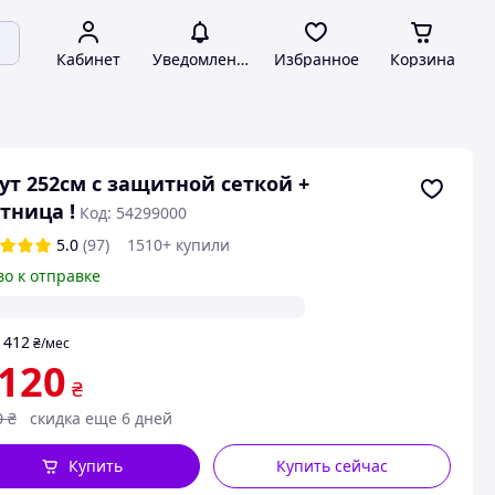
Кабинет
Уведомления
Избранное
Корзина
ут 252см с защитной сеткой +
тница !
Код: 54299000
5.0
(97)
1510+ купили
во к отправке
412
т
₴
/мес
 120
₴
0
₴
скидка еще 6 дней
Купить
Купить сейчас