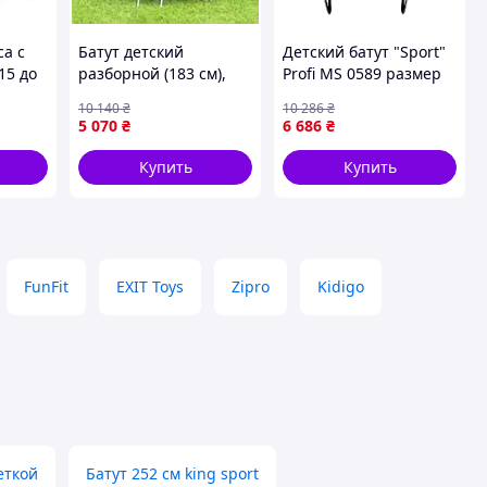
са с
Батут детский
Детский батут "Sport"
15 до
разборной (183 см),
Profi MS 0589 размер
Небольшой батут для
183х244х260 см -
10 140
₴
10 286
₴
детей, Батут для детей
оригинал
5 070
₴
6 686
₴
для дома, Детский
батут для улицы, XMU
Купить
Купить
FunFit
EXIT Toys
Zipro
Kidigo
еткой
Батут 252 см king sport