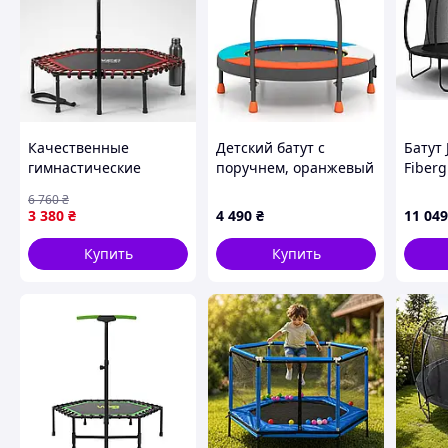
Качественные
Детский батут с
Батут 
гимнастические
поручнем, оранжевый
Fiberg
батуты 127см, Батут
+ голубой + черный
внутр
6 760
₴
для джампинга, Батут
3 380
₴
4 490
₴
11 049
профессиональный
для взрослых,
Купить
Купить
Взрослый батут, MTS