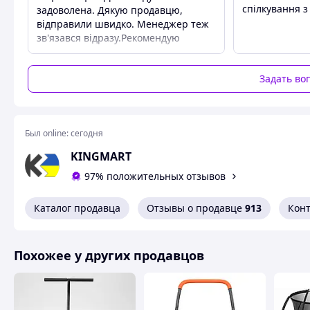
Мат
Мат из ПП, устойчивого 
спілкування з
задоволена. Дякую продавцю,
К-во пружин
42шт
відправили швидко. Менеджер теж
зв'язався відразу.Рекомендую
Задать во
Принимаем заказ 
Был online:
сегодня
Без пред
KINGMART
97% положительных отзывов
Каталог продавца
Отзывы о продавце
913
Кон
Батут
252см
— качество, бе
всей с
Похожее у других продавцов