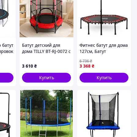
 батут
Батут детский для
Фитнес батут для дома
ировок
дома TILLY BT-RJ-0072 с
127см, Батут
0158
защитной сеткой
спортивный круглый,
6 736
₴
диаметр 140 см до 100
Батут для фитнеса с
3 610
₴
3 368
₴
кг Красный, Червоний
ручкой взрослый
Доставка по Украине
Купить
Купить