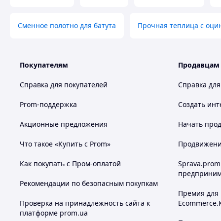
Двойные широкие опоры обеспечивают максимальную ста
конструкции.
Сменное полотно для батута
Прочная теплица с оци
Бесплатная оцинкованная лестница в комплекте
Удобная лестница облегчает доступ на батут детям и взр
Покупателям
Продавцам
Дополнительные преимущества батутов
Справка для покупателей
Справка для
• Батут — один из самых эффективных способов совмести
Prom-поддержка
Создать инт
• Всего несколько минут прыжков помогают ребёнку выпл
• Мат из материалов высшего качества сохраняет натяже
Акционные предложения
Начать прод
• Оцинкованные пружины и мягкая защитная обкладка об
• Прочная стальная конструкция не деформируется.
Что такое «Купить с Prom»
Продвижение
• Занятия на батуте способствуют:
– улучшению здоровья
Как покупать с Пром-оплатой
Sprava.prom
– сжиганию калорий
предприним
– ускорению кровообращения
Рекомендации по безопасным покупкам
– укреплению мышц
Премия для
– повышению выносливости
Проверка на принадлежность сайта к
Ecommerce.
платформе prom.ua