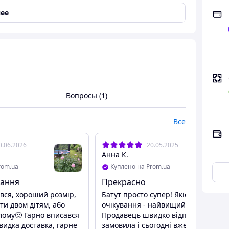
ее
Вопросы (1)
Все
0.06.2026
20.05.2025
Анна К.
rom.ua
Куплено на Prom.ua
бання
Прекрасно
вся, хороший розмір,
Батут просто супер! Якість і
и двом дітям, або
очікування - найвищий рівень)
лому🙂 Гарно вписався
Продавець швидко відправив, вчо
видка доставка, гарне
замовила і сьогодні вже забрала)