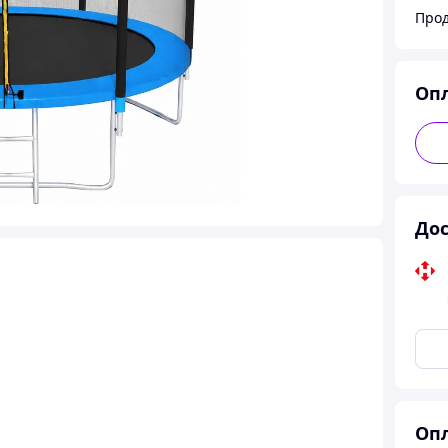
Про
Оп
Дос
Опл