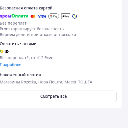
Безопасная оплата картой
Без переплат
Prom гарантирует безопасность
Вернем деньги при отказе от посылки
Оплатить частями
Без переплат*, от 412 ₴/мес.
Подробнее
Наложенный платеж
27.05.2026
15
Магазины Rozetka, Нова Пошта, Meest ПОШТА
Надія С.
Олег Н.
Куплено на Prom.ua
Куплено на Pr
Смотреть всё
Батут гарної якості.
Дитина оцін
Батут гарної якості. Дитина
Преимуществ
залишилась задоволеною
Легкість збірк
ра