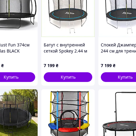
Just Fun 374см
Батут с внутренней
Спокей Джампер
las BLACK
сеткой Spokey 2.44 м
244 см для трен
енняя сетка
на трех ножках
во дворе, 43KA5
4TE3H50158
₴
7 199
₴
7 199
₴
Купить
Купить
Купить