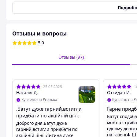
Материал рамы
Сталь
Подробн
Диаметр батута
252 см
Максимальная нагрузка
100 кг
Покрытие трубы каркаса
Гальваническое
Отзывы и вопросы
Количество опор
6 (шт.)
5.0
Вес
30 кг
Цвет
Черный
Отзывы (97)
Особенности
Всепогодность
Расположение защитной сетки
Внешняя
Состояние
Новое
25.05.2025
1
Диаметр
252 мм
Наталія Д.
Откидач И.
Прыжковая поверхность
+
1
Куплено на Prom.ua
Куплено на P
.Батут дуже гарний,встигли
Гарне прид
Прыжковая поверхность
Сетка
придбати по акційній ціні.
Батут сподоба
Пользовательские характеристики
можна стрибат
Доброго дня.Батут дуже
одному дорос
гарний,встигли придбати по
Количество упаковок:
1 шт.
на газоні🌲 Ш
акційній ціні. Дитина дуже