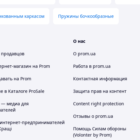
бильность, прочность и устойчивость всей
нкованным каркасом
Пружины бочкообразные
ослым.
О нас
 продавцов
О prom.ua
ть развлечения и физическую активность.
ернет-магазин
на Prom
Работа в prom.ua
еснуть энергию и быстрее заснуть.
ние даже при длительной эксплуатации.
авать на Prom
Контактная информация
еспечивают безопасную игру.
 в Каталоге ProSale
Защита прав на контент
 — медиа для
Content right protection
ателей
Отзывы о prom.ua
 интернет-предпринимателей
Кращі
Помощь Силам обороны
(Volonter by Prom)