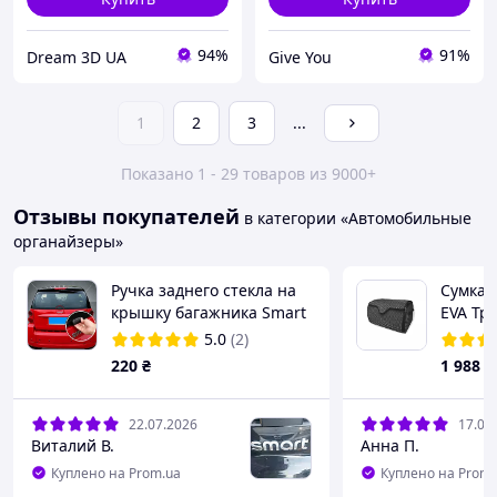
94%
91%
Dream 3D UA
Give You
1
2
3
...
Показано 1 - 29 товаров из 9000+
Отзывы покупателей
в категории «Автомобильные
органайзеры»
Ручка заднего стекла на
Сумка 
крышку багажника Smart
EVA Тр
Fortwo 450 451 / W453
48х37,
5.0
(2)
(накладка на багажник,
BX3820
220
₴
1 988
₴
7×2,6 см) Пластик
22.07.2026
17.07
Виталий В.
Анна П.
Куплено на Prom.ua
Куплено на Prom.