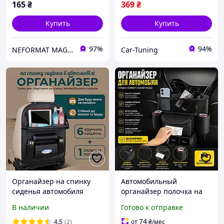
165
₴
369
₴
Купить
Купить
97%
94%
NEFORMAT MAGAZ
Car-Tuning
Органайзер на спинку
Автомобильный
сиденья автомобиля
органайзер полочка на
универсальный черный 6
сиденья накидка с
В наличии
Готово к отправке
карманами
бортиками эко замш Цвет
Черный
74
4.5
(2)
от
₴
/мес