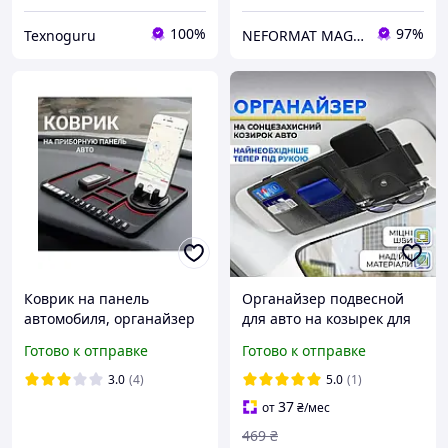
100%
97%
Texnoguru
NEFORMAT MAGAZ
Коврик на панель
Органайзер подвесной
автомобиля, органайзер
для авто на козырек для
для мобильного телефона
очков и документов
Готово к отправке
Готово к отправке
черный
3.0
(4)
5.0
(1)
37
от
₴
/мес
469
₴