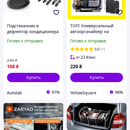
Подстаканник в
ТОП! Универсальный
дефлектор кондиционера
автоорганайзер на
автомобиля
спинку сиденья порядок
Готово к отправке
Готово к отправке
и защита в вашем авто
5.0
(1)
22
от
₴
/мес
245
₴
168
₴
220
₴
Купить
Купить
97%
98%
Autolab
YellowSquare