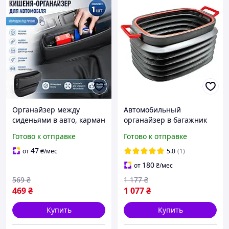
Органайзер между
Автомобильный
сиденьями в авто, карман
органайзер в багажник
органайзер в машину,
пластиковый Elegant 100
Готово к отправке
Готово к отправке
органайзер в автомобиль
644 (49х34х11см)
между сиденьями,
47
от
₴
/мес
5.0
(1)
180
от
₴
/мес
569
₴
1 177
₴
469
₴
1 077
₴
Купить
Купить