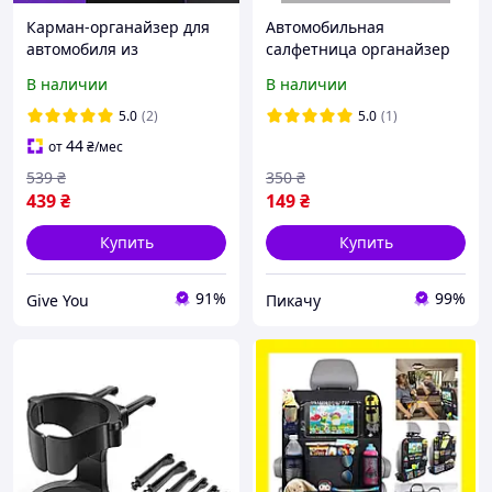
Карман-органайзер для
Автомобильная
автомобиля из
салфетница органайзер
качественной
на солнцезащитный
В наличии
В наличии
искусственной кожи
козырек эко-кожи (40047)
5.0
(2)
5.0
(1)
44
от
₴
/мес
539
₴
350
₴
439
₴
149
₴
Купить
Купить
91%
99%
Give You
Пикачу