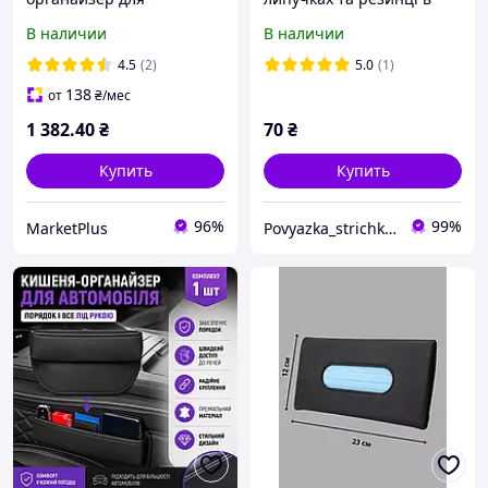
багажника с 9 карманами
багажник авто, чорний
В наличии
В наличии
UFT Carorganizer 9
4.5
(2)
5.0
(1)
138
от
₴
/мес
1 382
.40
₴
70
₴
Купить
Купить
96%
99%
MarketPlus
Povyazka_strichka_shop