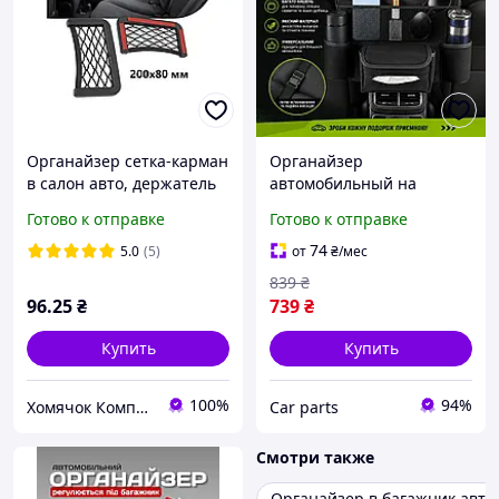
Органайзер сетка-карман
Органайзер
в салон авто, держатель
автомобильный на
для хранения мелочей и
сиденья накидка полочка
Готово к отправке
Готово к отправке
аксессуаров Черный
с бортиками эко замш
200х80мм
Цвет Черный
74
5.0
(5)
от
₴
/мес
839
₴
96
.25
₴
739
₴
Купить
Купить
100%
94%
Хомячок Компані, Інтернет-магазин Склад місто Черкаси
Сar parts
Смотри также
Органайзер в багажник авто