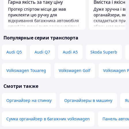
Гарна якість за таку ціну
Вмістка і якісна
Протер спіртом місце де мав
Дуже зручна і вмі
приклеяти цю ручку для
органайзери, які
відкривання багажника автомобіля
складається при з
smart На ручці зняв захісну плівку і
збоку, має ручки 
приклеяв все тримаеться чудово
липучкою. Швидк
Популярные серии транспорта
вже пару тижнів і все добре
рекомендую.
тримаеться і мене радуе
Преимущества
Якість, вмісткість
Audi Q5
Audi Q7
Audi A5
Skoda Superb
Недостатки
Не виявлено
Volkswagen Touareg
Volkswagen Golf
Volkswagen P
Смотри также
Органайзер на спинку
Органайзеры в машину
Я
Сумка органайзер в багажник volkswagen
Панель авто