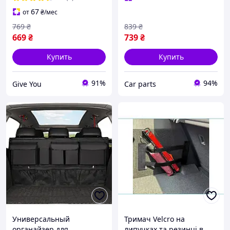
67
от
₴
/мес
769
₴
839
₴
669
₴
739
₴
Купить
Купить
91%
94%
Give You
Сar parts
Универсальный
Тримач Velcro на
органайзер для
липучках та резинці в