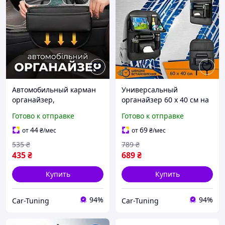
Автомобильный карман
Универсальный
органайзер,
органайзер 60 x 40 см на
автомобильный
спинку сиденья
Готово к отправке
Готово к отправке
органайзер между
автомобиля 6 карманов
сиденьями, карман на
цвет черный
44
69
от
₴
/мес
от
₴
/мес
сиденье автомобиля
535
₴
789
₴
435
₴
689
₴
Купить
Купить
94%
94%
Car-Tuning
Car-Tuning