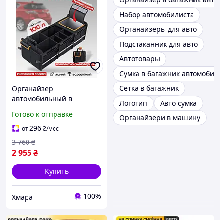
Набор автомобилиста
Органайзеры для авто
Подстаканник для авто
Автотовары
Сумка в багажник автомобил
Сетка в багажник
Органайзер
автомобильный в
Логотип
Авто сумка
машину в багажник авто
Готово к отправке
Органайзери в машину
большой до 105 л сумка
трансформер ящик
296
от
₴
/мес
складной кофр мягкий
3 760
₴
бокс светоотражающи
2 955
₴
Купить
100%
Хмара