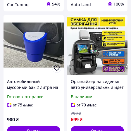
94%
100%
Car-Tuning
Auto-Land
Автомобильный
Органайзер на сиденья
мусорный бак 2 литра на
авто универсальный идет
боковой карман двери
на спинку 6 карманами
Готово к отправке
В наличии
Мусорный пластиковый
Цвет черный
бачек к карману на
75
70
от
₴
/мес
от
₴
/мес
спинку сиденья
799
₴
900
₴
699
₴
Купить
Купить