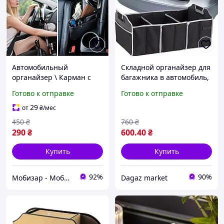
Автомобильный
Складной органайзер для
органайзер \ Карман с
багажника в автомобиль,
искусственной кожи для
сумка для хранения
Готово к отправке
Готово к отправке
дополнительного Места
Между Сидений \
29
от
₴
/мес
Органайзер в авто
450
₴
760
₴
290
₴
600
.40
₴
Купить
Купить
92%
90%
Мобизар - Мобильный Заряд
Dagaz market