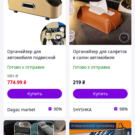
Органайзер для
Органайзер для салфеток
автомобиля подвесной
в салон автомобиля
многофункциональный
22х11,5х9 см, в
Готово к отправке
Готово к отправке
Multi Functional Storage
коричневом цвете
Rack GW-819
981
₴
774
.99
₴
219
₴
Купить
Купить
90%
98%
Dagaz market
SHYSHKA