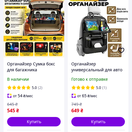
Органайзер Сумка бокс
Органайзер
для багажника
универсальный для авто
автомобиля, черный
с откидным столиком
В наличии
Готово к отправке
Автомобильный
Размеры 60 x 40 см Цвет
органайзер в багажник
Черный
5.0
(2)
5.0
(1)
54
65
от
₴
/мес
от
₴
/мес
645
₴
749
₴
545
₴
649
₴
Купить
Купить