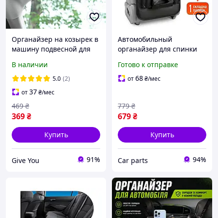
Органайзер на козырек в
Автомобильный
машину подвесной для
органайзер для спинки
документов и очков
сиденья со складным по
В наличии
Готово к отправке
черный
Размеры 60 x 40 см Цвет
Черный
68
5.0
(2)
от
₴
/мес
37
от
₴
/мес
469
₴
779
₴
369
₴
679
₴
Купить
Купить
91%
94%
Give You
Сar parts