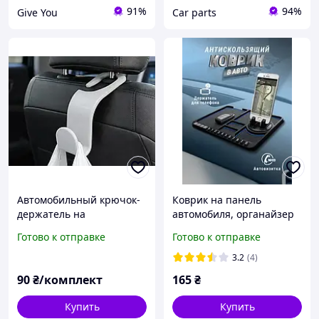
91%
94%
Give You
Сar parts
Автомобильный крючок-
Коврик на панель
держатель на
автомобиля, органайзер
подголовник для сумок и
для мобильного телефона
Готово к отправке
Готово к отправке
пакетов (органайзер в
авто) 3D-печать
3.2
(4)
90
₴/комплект
165
₴
Купить
Купить