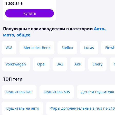
1 209
.84
₴
gray)
Купить
Популярные производители
в категории
Авто-,
мото, общее
VAG
Mercedes-Benz
Stellox
Lucas
Finwh
Volkswagen
Opel
ЗАЗ
ARP
Chery
ТОП теги
Глушитель DAF
Глушитель 605
Детали глушителя
Глушитель на авто
Фары дополнительные sirius ns-210