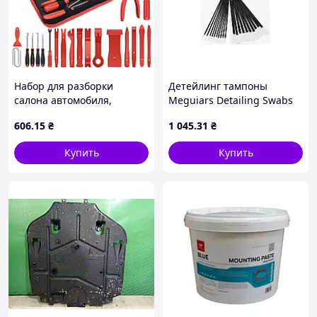
Набор для разборки
Детейлинг тампоны
салона автомобиля,
Meguiars Detailing Swabs
инструмент 4674 Wrench
(черный) 20 шт. Meguiars
606
.15
₴
1 045
.31
₴
set (27)
G301
Купить
Купить