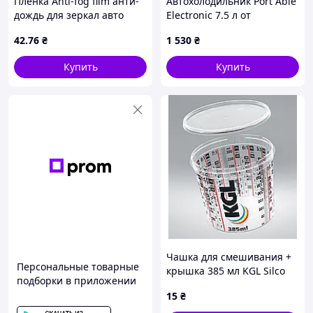
Пленка Anti-fog film анти-
Автохолодильник Port Able
дождь для зеркал авто
Electronic 7.5 л от
100*145 MM (1000)
прикуривателя 12В с
42
.76
₴
1 530
₴
функцией нагрева
Купить
Купить
Чашка для смешивания +
Персональные товарные
крышка 385 мл KGL Silco
подборки в приложении
15
₴