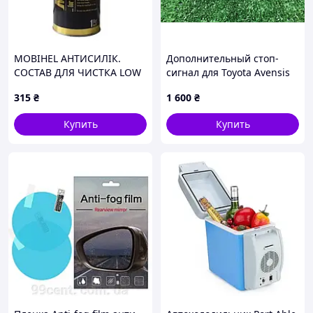
MOBIHEL АНТИСИЛІК.
Дополнительный стоп-
СОСТАВ ДЛЯ ЧИСТКА LOW
сигнал для Toyota Avensis
VOC 1л
(Т25) (03-08) (седан) Camry
315
₴
1 600
₴
(SXV30) (01-06)
81570AA010B3
Купить
Купить