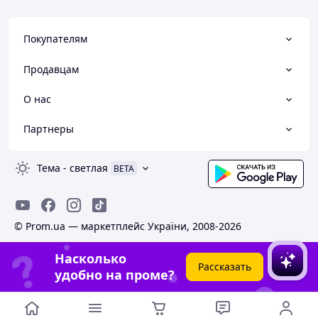
Покупателям
Продавцам
О нас
Партнеры
Тема
-
светлая
BETA
© Prom.ua — маркетплейс України, 2008-2026
Насколько
Рассказать
удобно на проме?