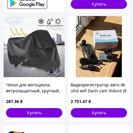
Купить
Чехол для мотоцикла,
Видеорегистратор авто 4k
ветрозащитный, круглый,
uhd wifi Dash cam Vidure (8
из полиэстера, тафты,
)
287
.36
₴
2 751
.47
₴
210T, M-размер 269 (100)
Купить
Купить