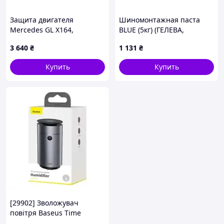
Защита двигателя
Шиномонтажная паста
Mercedes GL X164,
BLUE (5кг) (ГЕЛЕВА,
A1645250402
акрилово-силиконовая, с
3 640
₴
1 131
₴
уплотнителем)
Купить
Купить
[29902] Зволожувач
повітря Baseus Time
Aromatherapy (75ml) (dark