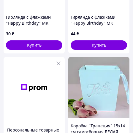
Гирлянда с флажками
Гирлянда с флажками
"Happy Birthday" MK
"Happy Birthday" MK
5955(Violet) фиолетовый
5955(Pink) розовый
30
₴
44
₴
Купить
Купить
Коробка "Трапеция" 15х14
Персональные товарные
см самосборная БЕЛАЯ