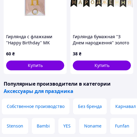
Гирлянда с флажками
Гирлянда бумажная "З
"Happy Birthday" MK
Днем народження" золото
5955(Biege) бежевый
на черно-белом
60
₴
38
₴
Купить
Купить
Популярные производители
в категории
Аксессуары для праздника
Собственное производство
Без бренда
Карнавал
Stenson
Bambi
YES
Noname
Funfan