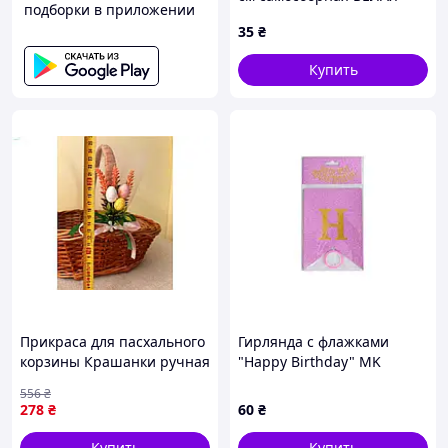
подборки в приложении
35
₴
Купить
Прикраса для пасхального
Гирлянда с флажками
корзины Крашанки ручная
"Happy Birthday" MK
работа комбинированные
5955(Pink) розовый
556
₴
материалы для украшения
278
₴
60
₴
праздника
Купить
Купить