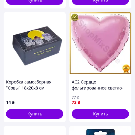
Коробка самосборная
AC2 Сердце
"Совы" 18х20х8 см
фольгированное светло-
розовое Flex Line 45 см для
77
₴
празднования
14
₴
73
₴
романтических событий
декор д DE
Купить
Купить