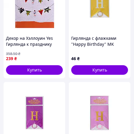
Декор на Хэллоуин Yes
Гирлянда с флажками
Гирлянда к празднику
"Happy Birthday" MK
974466 высокое качество
5955(Gold) золотой
358
.50
₴
239
₴
46
₴
Купить
Купить