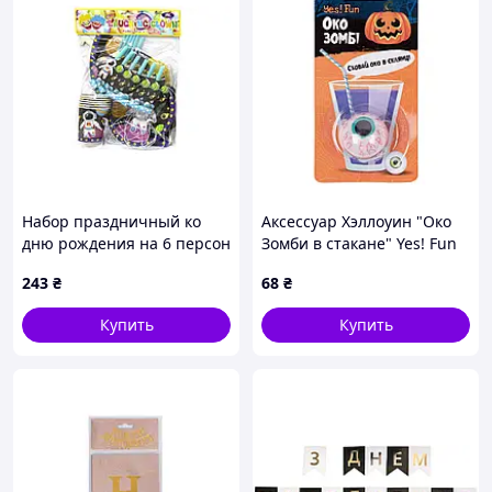
Набор праздничный ко
Аксессуар Хэллоуин "Око
дню рождения на 6 персон
Зомби в стакане" Yes! Fun
36 предметов Космонавт
243
₴
68
₴
Купить
Купить