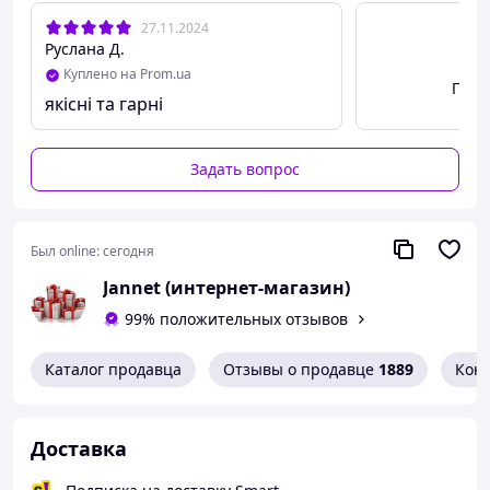
27.11.2024
Руслана Д.
Куплено на Prom.ua
Посм
якісні та гарні
Задать вопрос
Был online:
сегодня
Jannet (интернет-магазин)
99% положительных отзывов
Каталог продавца
Отзывы о продавце
1889
Кон
Доставка