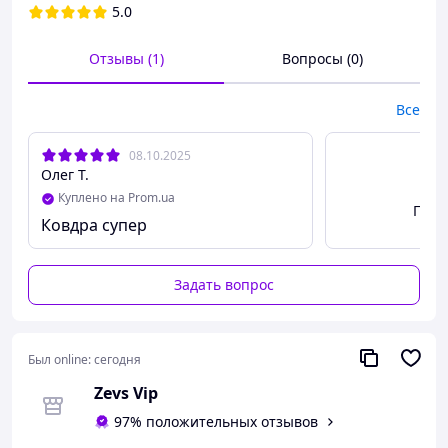
5.0
микрофибры
Отзывы (1)
Вопросы (0)
Все
08.10.2025
Олег Т.
Куплено на Prom.ua
Посм
Ковдра супер
Задать вопрос
Был online:
сегодня
Zevs Vip
97% положительных отзывов