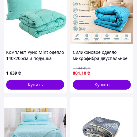
Комплект Руно Mint одеяло
Силиконовое одеяло
140х205см и подушка
микрофибра двуспальное
50х70см (924.52_Mint)
одеяло 175х210 см легкое
1 144
.40
₴
одеяло с силиконовым
1 639
₴
801
.10
₴
наполнителем мягкое
Купить
Купить