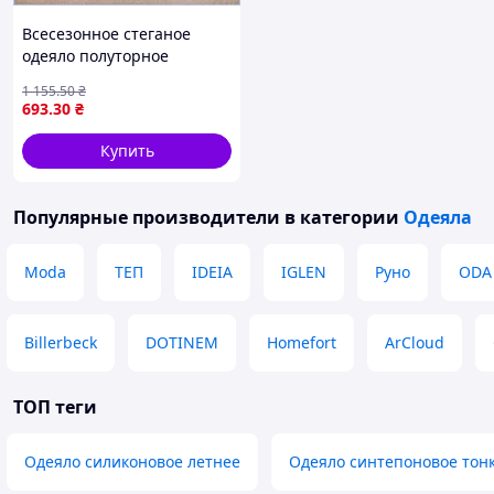
Всесезонное стеганое
одеяло полуторное
140х205 из микрофибры
1 155
.50
₴
легкая модель для
693
.30
₴
комфортного сна дома
МШоп1
Купить
Популярные производители
в категории
Одеяла
Moda
ТЕП
IDEIA
IGLEN
Руно
ODA
Billerbeck
DOTINEM
Homefort
ArCloud
ТОП теги
Одеяло силиконовое летнее
Одеяло синтепоновое тон