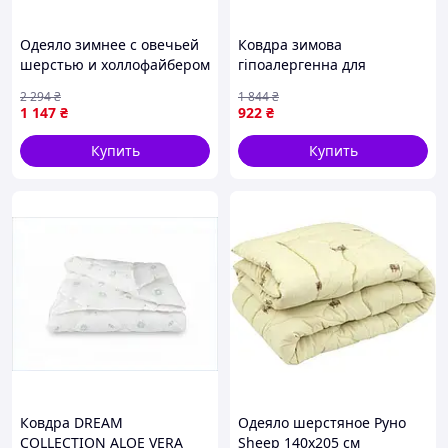
Одеяло зимнее с овечьей
Ковдра зимова
шерстью и холлофайбером
гіпоалергенна для
для комфортного сна и
комфортного сну та
2 294
₴
1 844
₴
отличной теплоизоляции
відпочинку поліестер
1 147
₴
922
₴
175х210 см
Купить
Купить
Ковдра DREAM
Одеяло шерстяное Руно
COLLECTION ALOE VERA
Sheep 140x205 см