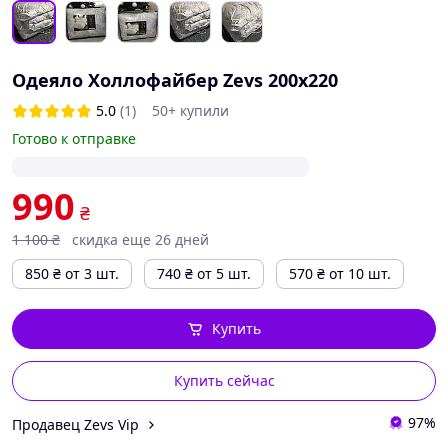
Одеяло Холлофайбер Zevs 200х220
5.0
(1)
50+ купили
Готово к отправке
990
₴
1 100
₴
скидка еще 26 дней
850
₴
от 3 шт.
740
₴
от 5 шт.
570
₴
от 10 шт.
Купить
Купить сейчас
97%
Продавец Zevs Vip