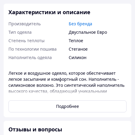
Характеристики и описание
Производитель
Без бренда
Тип одеяла
Двуспальное Евро
Степень теплоты
Теплое
По технологии пошива
Стеганое
Наполнитель одеяла
Силикон
Легкое и воздушное одеяло, которое обеспечивает
легкое засыпание и комфортный сон. Наполнитель -
силиконовое волокно. Это синтетический наполнитель
высокого качества, обладающий уникальными
свойствами. Одеяла с наполнителем из силиконового
волокна не впитывают запахи и не вызывают
Подробнее
аллергических реакций. В силиконовом волокне НЕ
заводятся пылевые клещи, грибки, плесень или моль.
Силиконовый наполнитель практичен в эксплуатации.
Он долго держит тепло, после стирки не меняет форму
Отзывы и вопросы
и не становится тоньше. Чехол выполнен из 100%