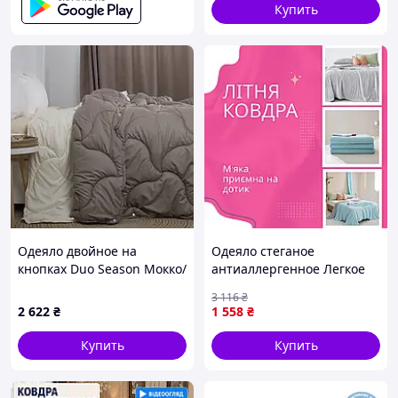
холлофайбера
Купить
Одеяло двойное на
Одеяло стеганое
кнопках Duo Season Мокко/
антиаллергенное Легкое
Молочний всесезонное,
одеяло на лето евро
3 116
₴
200x210
Легкое летнее одеяло
2 622
₴
1 558
₴
тонкое Одеяла на кровать
Купить
Купить