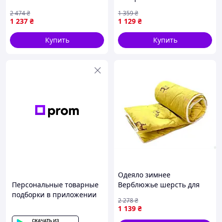
для комфортного сна с
(321.52ПШУ_Sheep)
2 474
₴
1 359
₴
эффектом алоэ вера легкая
1 237
₴
1 129
₴
и дышащая
Купить
Купить
Одеяло зимнее
Персональные товарные
Верблюжье шерсть для
подборки в приложении
комфортного сна
2 278
₴
гипоаллергенное из
1 139
₴
микрофибры и