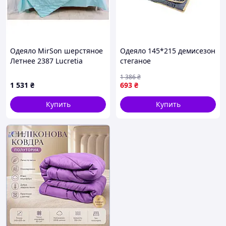
Одеяло MirSon шерстяное
Одеяло 145*215 демисезон
Летнее 2387 Lucretia
стеганое
220x240 (2200003032567)
Ультрастепарт.0745 ТМ
1 386
₴
Официальный
CONSTANCY
1 531
₴
693
₴
Купить
Купить