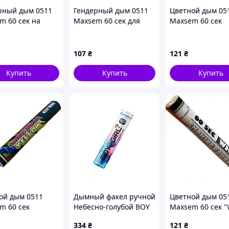
рный дым 0511
Гендерный дым 0511
Цветной дым 05
m 60 сек на
Maxsem 60 сек для
Maxsem 60 сек
еления пола
определения пола
"Marsala" марса
ка "Хлопчик чи
ребенка "Boy or girl" -
нка" - розовый
розовый
107
₴
121
₴
оду
Купить
Купить
Купить
хожи на все остальные? Используйте
чёрный
тся с поставленной задачей и добавит вашему
о сейчас по очень выгодной цене в нашем
ой дым 0511
Дымный факел ручной
Цветной дым 05
m 60 сек
Небесно-голубой BOY
Maxsem 60 сек "
ow" жёлтый
60с, MAXSEM
белый
334
₴
121
₴