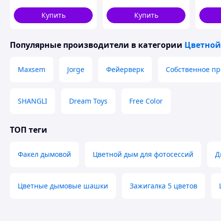
Спортивные фотосессии (сноуборд, лыжи и др.);
розовый
дівчинка" - голубой
Купить
Купить
Футбольные матчи;
Военно-спортивные игры (пейнтбол, страйкбол и др.)
Концертные шоу;
Популярные производители
в категории
Цветно
Туристические походы;
Вечеринки;
и так далее.
Maxsem
Jorge
Фейерверк
Собственное пр
Если данный дым не подходит Вам по каким-то критер
SHANGLI
Dream Toys
Free Color
предложить другие дымовые шашки которые точно подой
Нажимайте на кнопку ниже и смотрите в
ТОП теги
Факел дымовой
Цветной дым для фотосессий
Д
Цветные дымовые шашки
Зажигалка 5 цветов