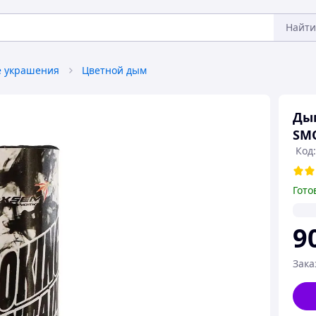
Найти
 украшения
Цветной дым
Ды
SMO
Код
Гото
9
Зака