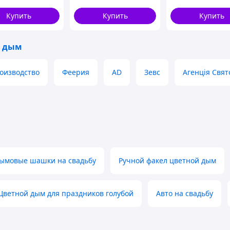
Купить
Купить
Купить
;
й дым
оизводство
Феерия
AD
Зевс
Агенція Свят
иям (насыщенностью, временем работы) мы можем
дут Вам.
есь каталог нашего цветного дыма.
ымовые шашки на свадьбу
Ручной факел цветной дым
Цветной дым для праздников голубой
Авто на свадьбу