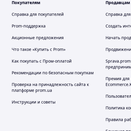
Покупателям
Продавцам
Инструкция по применению дымового факела:
Отклеить скотч который держит фитиль;
Справка для покупателей
Справка для
Сорвать цветную бумагу которая находится возле фит
цветной дым с огнем);
Prom-поддержка
Создать инт
Поджечь фитиль и наслаждаться фотосессией.
Акционные предложения
Начать прод
*Запрещается:
Направлять целенаправленно дымящую шашку в лиц
Что такое «Купить с Prom»
Продвижение
Наклонятся над шашкой в момент дымления;
Использовать в закрытых помещениях.
Как покупать с Пром-оплатой
Sprava.prom
предприним
Рекомендации по безопасным покупкам
Почему нужно оформить за
Премия для
Проверка на принадлежность сайта к
Ecommerce.
платформе prom.ua
Пользовате
Инструкции и советы
Политика к
Правила ра
Весь товар
Лояльные цены
Бо