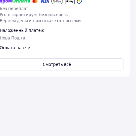
Без переплат
Prom гарантирует безопасность
Вернем деньги при отказе от посылки
Наложенный платеж
Нова Пошта
Оплата на счет
Смотреть всё
26.01.2025
27
Ярослав К.
Олег Д.
Куплено на Prom.ua
Куплено на Pr
Димить як паравоз
Чудово