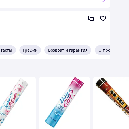
т
а
 видов цветных дымов, разного цвета,
рите весь ассортимент дыма!
нтакты
График
Возврат и гарантия
О продавце
оригинальные пиротехнические изделия. При
асными, что подтверждается соответствующими
0509) Maxsem обладает следующими