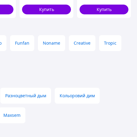
Купить
Купить
о
Funfan
Noname
Creative
Tropic
Разноцветный дым
Кольоровий дим
Maxsem