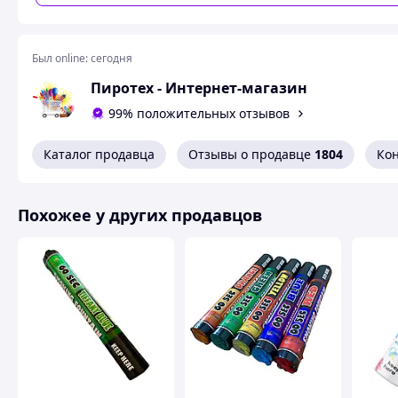
Пачкает одежду*
Не
Безопасный для здоровья
Д
Был online:
сегодня
В нашем интернет-магазине представлены более 30
Пиротех - Интернет-магазин
насыщенности и времени работы.
99% положительных отзывов
Нажимайте на кнопку ниже и смот
Каталог продавца
Отзывы о продавце
1804
Ко
Похожее у других продавцов
Безопасен ли черный дым
В
интернет-магазине Пиротех
представлены только 
правильном применении они являются абсолютно безоп
сертификатами. Помимо этого,
черный цветной дым
(MA