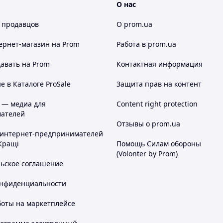
О нас
 продавцов
О prom.ua
иля (что б в момент поджога не получился
ернет-магазин
на Prom
Работа в prom.ua
авать на Prom
Контактная информация
о и на одежду;
 в Каталоге ProSale
Защита прав на контент
 — медиа для
Content right protection
ателей
Отзывы о prom.ua
каз в нашем магазине?
 интернет-предпринимателей
Кращі
Помощь Силам обороны
(Volonter by Prom)
льское соглашение
онфиденциальности
боты на маркетплейсе
льшой ассортимент
Отправка в день