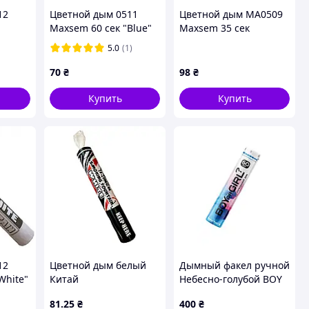
12
Цветной дым 0511
Цветной дым МА0509
Maxsem 60 сек "Blue"
Maxsem 35 сек
ла
синий
"Purple" фиолетовый
5.0
(1)
70
₴
98
₴
Купить
Купить
12
Цветной дым белый
Дымный факел ручной
White"
Китай
Небесно-голубой BOY
60с, MAXSEM
81
.25
₴
400
₴