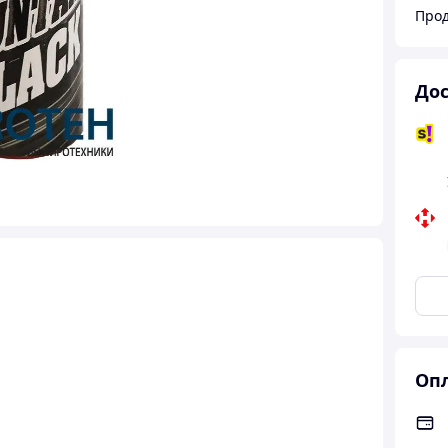
Прод
Дос
Опл