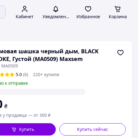
Кабинет
Уведомления
Избранное
Корзина
мовая шашка черный дым, BLACK
KE, Густой (MA0509) Maxsem
: MA0509
5.0
(6)
220+ купили
во к отправке
0
₴
з у продавца — от 300 ₴
Купить
Купить сейчас