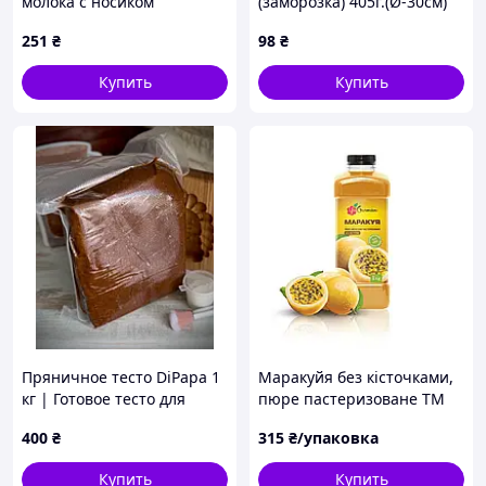
молока с носиком
(заморозка) 405г.(Ø-30см)
(бежевые) (4 шт.)/
251
₴
98
₴
"Babyono"
Купить
Купить
Пряничное тесто DiPapa 1
Маракуйя без кісточками,
кг | Готовое тесто для
пюре пастеризоване ТМ
печатных пряников | Для
Yagurman, 1 кг
400
₴
315
₴/упаковка
пряников с начинкой и без
Купить
Купить