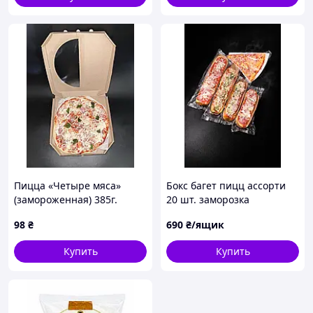
Пицца «Четыре мяса»
Бокс багет пицц ассорти
(замороженная) 385г.
20 шт. заморозка
(Ø-30см)
98
₴
690
₴/ящик
Купить
Купить