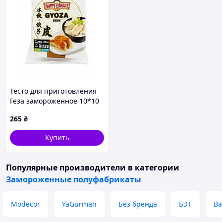
Тесто для приготовления
Геза замороженное 10*10
мм 300 г
265
₴
Купить
Популярные производители
в категории
Замороженные полуфабрикаты
Modecor
YaGurman
Без бренда
БЭТ
B