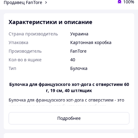
100%
Продавец FanTore
Характеристики и описание
Страна производитель
Украина
Упаковка
Картонная коробка
Производитель
FanTore
Кол-во в ящике
40
Тип
Булочка
Булочка для французского хот-дога с отверстием 60
г, 19 см, 40 шт/ящик
Булочка для французского хот-дога с отверстием - это
идеальное решение для быстрого и удобного
приготовления хот-догов в формате стрит-фуда и
Подробнее
HoReCa.
Благодаря специально сформированному отверстию
внутри, булочка не требует разрезания - достаточно