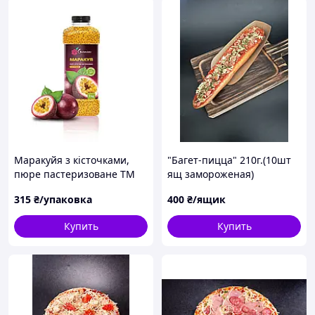
Маракуйя з кісточками,
"Багет-пицца" 210г.(10шт
пюре пастеризоване ТМ
ящ замороженая)
Yagurman, 1 кг
315
₴/упаковка
400
₴/ящик
Купить
Купить