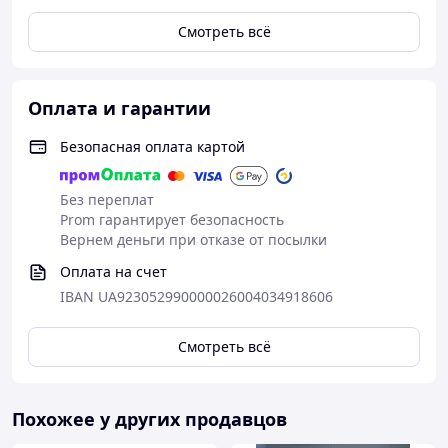
🟢 Преимущества
Смотреть всё
✔ Готовое отверстие – быстрое приготовление
✔ Не нужно разрезать булочку
✔ Идеально для стрит-фуда и HoReCa
Оплата и гарантии
✔ Мягкая структура — не крошится
✔ Экономия времени персонала
Безопасная оплата картой
✔ Аккуратная подача хот-догов
Без переплат
Prom гарантирует безопасность
Вернем деньги при отказе от посылки
Оплата на счет
IBAN UA923052990000026004034918606
Смотреть всё
Похожее у других продавцов