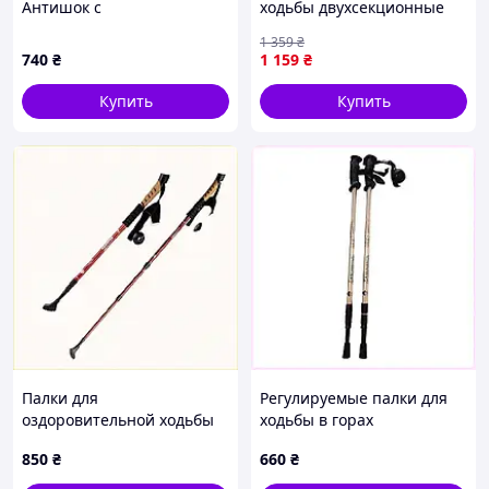
Антишок с
ходьбы двухсекционные
амортизирующей
Tramp Fitness,
1 359
₴
пружиной, 859T3707H
телескопические
740
₴
1 159
₴
трекинговые палки с
быстросъемным темляком
Купить
Купить
Палки для
Регулируемые палки для
оздоровительной ходьбы
ходьбы в горах
135 см Kodenor красного
серебристые 2 шт
850
₴
660
₴
цвета, 806K00X2M5
806A0K091