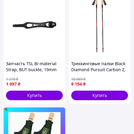
Запчасть TSL Bi-material
Треккинговые палки Black
Strap, BUT buckle, 19mm
Diamond Pursuit Carbon Z,
Dark Gey/Meteor M [n-SFSE]
130 см, Octane 7936-VO
1 218
₴
10 069
₴
1 097
₴
9 154
₴
Купить
Купить