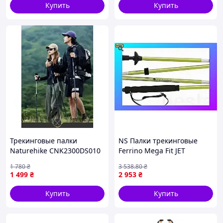
Купить
Купить
Трекинговые палки
NS Палки трекинговые
Naturehike CNK2300DS010
Ferrino Mega Fit JET
100 см Yellow 1шт
CM.130-2 шт (78424HCU)
1 780
₴
3 538
.80
₴
Nes22/Q
1 499
₴
2 953
₴
Купить
Купить