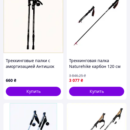
Треккинговые палки с
Треккинговая палка
амортизацией Антишок
Naturehike карбон 120 см
черные, 8K060088M
бордовая
3 846
.25
₴
660
₴
3 077
₴
Купить
Купить