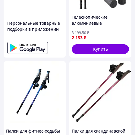
Телескопические
Персональные товарные
алюминиевые
подборки в приложении
треккинговые палки 80-
3 199
.50
₴
135 см для походов и
2 133
₴
скандинавской ходьбы
FLAME
Купить
Палки для фитнес-ходьбы
Палки для скандинавской