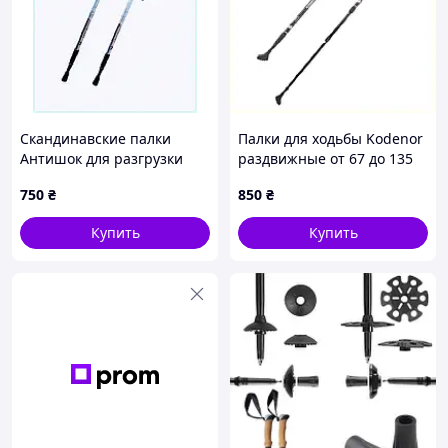
Скандинавские палки
Палки для ходьбы Kodenor
Антишок для разгрузки
раздвижные от 67 до 135
коленей, 85HB9C3709
см 8MM060026
750
₴
850
₴
Купить
Купить