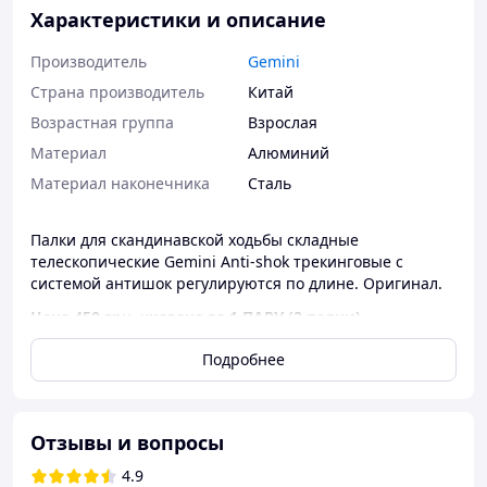
Характеристики и описание
Производитель
Gemini
Страна производитель
Китай
Возрастная группа
Взрослая
Материал
Алюминий
Материал наконечника
Сталь
Палки для скандинавской ходьбы складные
телескопические Gemini Anti-shok трекинговые с
системой антишок регулируются по длине. Оригинал.
Цена 450 грн. указана за 1 ПАРУ (2 палки).
Подробнее
НАЗНАЧЕНИЕ:
помогает равномерно распределить
нагрузку во время продолжительных походов,
усиливает эффект от тренировок (на руки, пресс и
спину). Сжигается в 2 раза больше калорий, чем при
Отзывы и вопросы
обычной ходьбе.
4.9