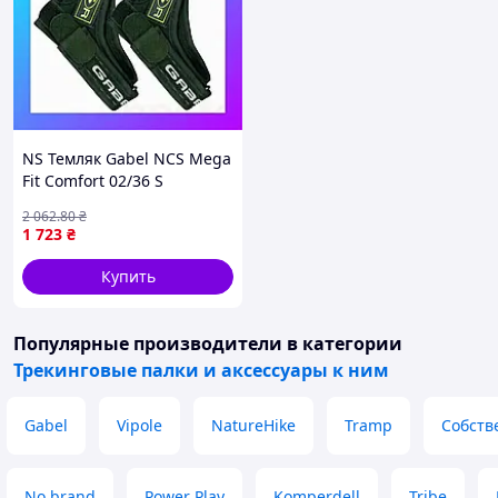
NS Темляк Gabel NCS Mega
Fit Comfort 02/36 S
(7902023620011) Nes22/Q
2 062
.80
₴
1 723
₴
Купить
Популярные производители
в категории
Трекинговые палки и аксессуары к ним
Gabel
Vipole
NatureHike
Tramp
Собств
No brand
Power Play
Komperdell
Tribe