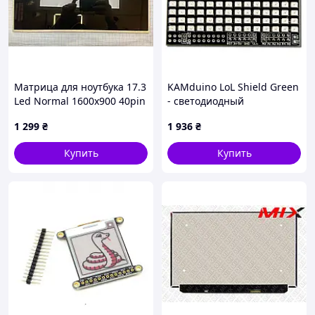
Матрица для ноутбука 17.3
KAMduino LoL Shield Green
Led Normal 1600x900 40pin
- светодиодный
lvds разъем слева внизу
матричный дисплей для
1 299
₴
1 936
₴
(LP173WD1-TLG2) класс А |
Arduino (зеленый)
2 б/у
Купить
Купить