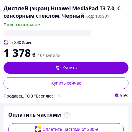
Дисплей (экран) Huawei MediaPad T3 7.0, С
сенсорным стеклом, Черный
Код: 185901
Готово к отправке
230
от
₴
/мес
1 378
₴
10+ купили
Купить
Купить сейчас
95%
Продавец ТОВ "Всеплюс"
Оплатить частями
Оплатить частями от 230 ₴