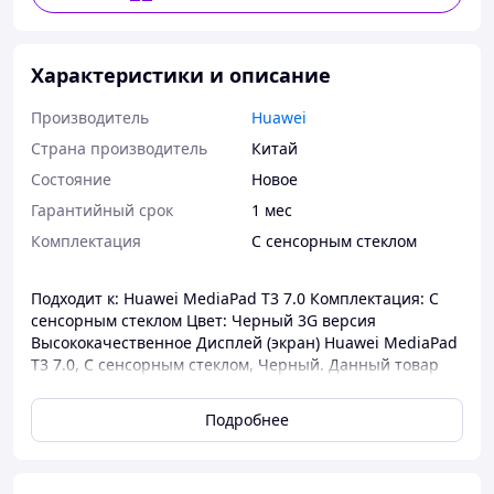
Характеристики и описание
Производитель
Huawei
Страна производитель
Китай
Состояние
Новое
Гарантийный срок
1 мес
Комплектация
С сенсорным стеклом
Подходит к: Huawei MediaPad T3 7.0 Комплектация: С
сенсорным стеклом Цвет: Черный 3G версия
Высококачественное Дисплей (экран) Huawei MediaPad
T3 7.0, С сенсорным стеклом, Черный. Данный товар
полностью соответствует предъявленным требованиям
качества, имеет долгий срок службы и высокие
Подробнее
технические характеристики. Приобрести Дисплей
(экран) и получить необходимую консультацию об
интересующем Вас товаре, Вы можете по телефону у