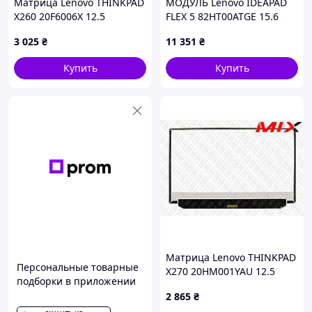
Матрица Lenovo THINKPAD
МОДУЛЬ Lenovo IDEAPAD
X260 20F6006X 12.5
FLEX 5 82HT00ATGE 15.6
1920x1080 30pin 16.7M 50%
3840x2160 40pin 1.07B
3 025
₴
11 351
₴
NTSC 300 cd/m² для
100% sRGB 500 cd/m² для
ноутбука
ноутбука
Купить
Купить
Матрица Lenovo THINKPAD
Персональные товарные
X270 20HM001YAU 12.5
подборки в приложении
1920x1080 30pin 16.7M 50%
2 865
₴
NTSC 300 cd/m² для