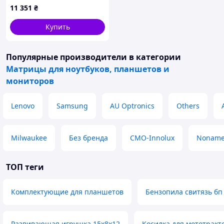
11 351
₴
100% sRGB 500 cd/m² для
ноутбука
Купить
Популярные производители
в категории
Матрицы для ноутбуков, планшетов и
мониторов
Lenovo
Samsung
AU Optronics
Others
Milwaukee
Без бренда
CMO-Innolux
Nonam
ТОП теги
Комплектующие для планшетов
Бензопила свитязь бп 
Развивающая игрушка 15x8x12
Косилка для мототракто