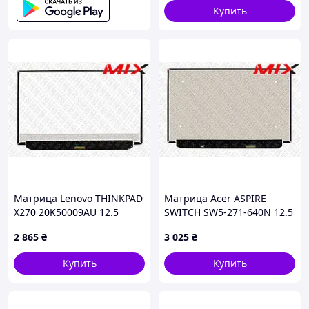
ноутбука
Купить
Матрица Lenovo THINKPAD
Матрица Acer ASPIRE
X270 20K50009AU 12.5
SWITCH SW5-271-640N 12.5
1920x1080 30pin 16.7M 50%
1920x1080 30pin 16.7M 50%
2 865
₴
3 025
₴
NTSC 300 cd/m² для
NTSC 300 cd/m² для
ноутбука
ноутбука
Купить
Купить