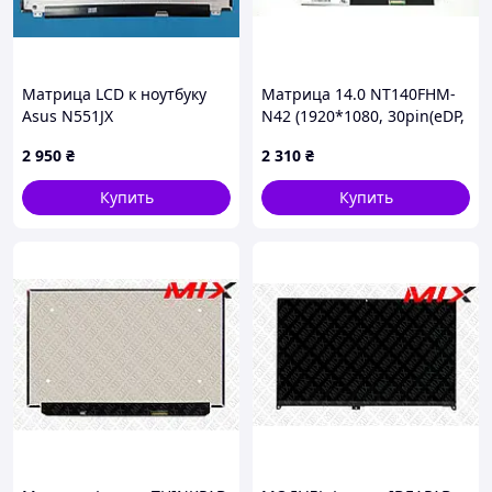
Матрица LCD к ноутбуку
Матрица 14.0 NT140FHM-
Asus N551JX
N42 (1920*1080, 30pin(eDP,
300cd/m2 (!!)), LED, SLIM
2 950
₴
2 310
₴
(вертикальные ушки),
матовая, разъем справа
Купить
Купить
снизу)