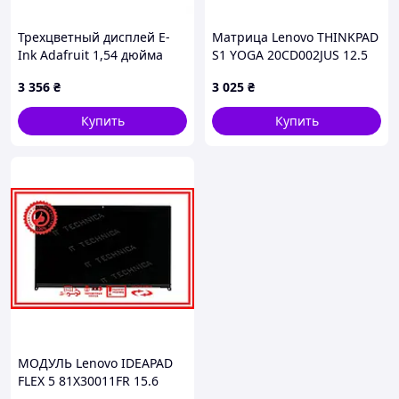
Трехцветный дисплей E-
Матрица Lenovo THINKPAD
Ink Adafruit 1,54 дюйма
S1 YOGA 20CD002JUS 12.5
152x152px
1920x1080 30pin 16.7M 50%
3 356
₴
3 025
₴
NTSC 300 cd/m² для
ноутбука
Купить
Купить
МОДУЛЬ Lenovo IDEAPAD
FLEX 5 81X30011FR 15.6
3840x2160 40pin 1.07B