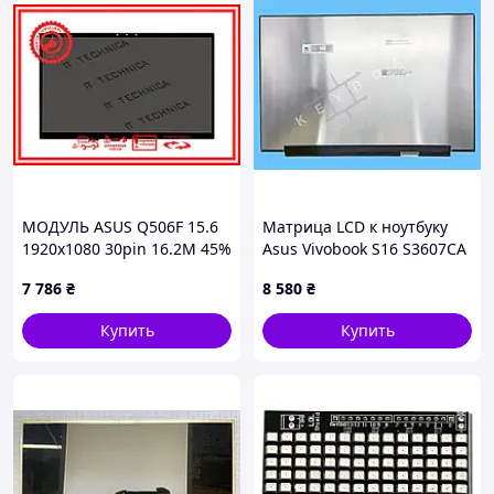
МОДУЛЬ ASUS Q506F 15.6
Матрица LCD к ноутбуку
1920x1080 30pin 16.2M 45%
Asus Vivobook S16 S3607CA
NTSC 250 cd/m² для
7 786
₴
8 580
₴
ноутбука
Купить
Купить