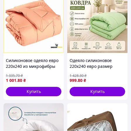
Силиконовое одеяло евро
Одеяло силиконовое
220х240 из микрофибры
220х240 евро размер
легкая и теплая
теплое одеяло из
1 335
.70
₴
1 428
.30
₴
двуспальная модель для
микрофибры большое
1 001
.80
₴
999
.80
₴
комфортного сна стор1
двуспальное одеяло для
сна
Купить
Купить