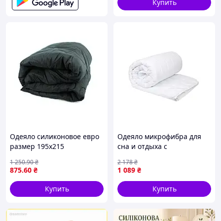
Купить
Одеяло силиконовое евро
Одеяло микрофибра для
размер 195х215
сна и отдыха с
микрофибра легкое одеяло
силиконовым волокном
1 250
.90
₴
2 178
₴
для спальни стеганое
300 плотность 1,5 сп
875
.60
₴
1 089
₴
одеяло 300 г/м2
Хлопок
Купить
Купить