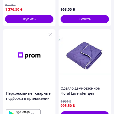
комфортного сну і
арт.0519 ТМ CONSTANCY
2 753
₴
відпочинку біла ТМ LELIT
"Wr"
1 376
.50
₴
963
.05
₴
Купить
Купить
Одеяло демисезонное
Персональные товарные
Floral Lavender для
подборки в приложении
комфортного сна мягкое с
1 991
₴
эфирным маслом лаванды
995
.50
₴