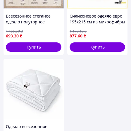
Всесезонное стеганое
Силиконовое одеяло евро
одеяло полуторное
195х215 см из микрофибры
140х205 из микрофибры
теплое и легкое
1 155
.50
₴
1 170
.10
₴
легкая модель для
гипоаллергенное изделие
693
.30
₴
877
.60
₴
комфортного сна дома
для сна стор1
МШоп1
Купить
Купить
Одеяло всесезонное