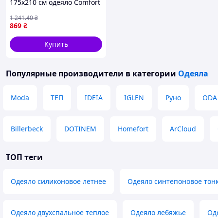
175х210 см одеяло Comfort
300 г/м2 для сна
1 241
.40
₴
антиаллергенное легкое
869
₴
стеганое одеяло
Купить
Популярные производители
в категории
Одеяла
Moda
ТЕП
IDEIA
IGLEN
Руно
ODA
Billerbeck
DOTINEM
Homefort
ArCloud
ТОП теги
Одеяло силиконовое летнее
Одеяло синтепоновое тон
Одеяло двухспальное теплое
Одеяло лебяжье
Од