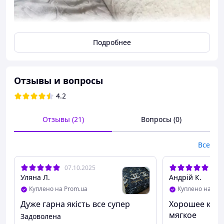
Подробнее
Отзывы и вопросы
4.2
Отзывы (21)
Вопросы (0)
Все
07.10.2025
05.
Уляна Л.
Андрій К.
Куплено на Prom.ua
Куплено на Pro
Дуже гарна якість все супер
Хорошее каче
мягкое
Задоволена