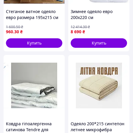
Стеганое ватное одеяло
Зимнее одеяло евро
евро размера 195х215 см
200х220 см
теплое постельное
антиаллергенное теплое
1 600
.50
₴
12 414
.30
₴
изделие для комфортного
одеяло для отеля и дома
960
.30
₴
8 690
₴
сна дома МШоп1
набор 10 штук
Купить
Купить
Ковдра гіпоалергенна
Одеяло 200*215 синтепон
сатинова Tendre для
летнее микрофибра