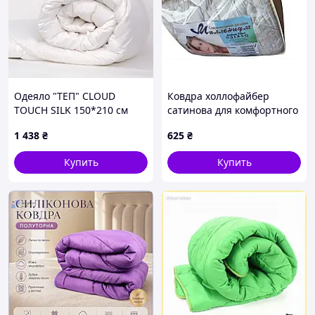
Одеяло "ТЕП" CLOUD
Ковдра холлофайбер
TOUCH SILK 150*210 см
сатинова для комфортного
(300г/м2) (double-
сну легкая антистатична
1 438
₴
625
₴
colandered)
зберігає тепло
Купить
Купить