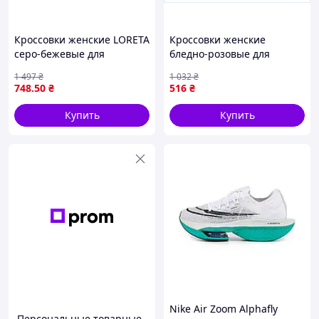
Кроссовки женские LORETA
Кроссовки женские
серо-бежевые для
бледно-розовые для
повседневной носки с
повседневной носки
1 497
₴
1 032
₴
натуральной тканью и
размер 36 стильная обувь
748
.50
₴
516
₴
удобной подошвой
для комфорта.
Купить
Купить
Nike Air Zoom Alphafly
Персональные товарные