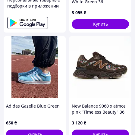
White Green 36
подборки в приложении
3 055
₴
Купить
Adidas Gazelle Blue Green
New Balance 9060 x atmos
pink "Timeless Beauty" 36
650
₴
3 120
₴
Купить
Купить