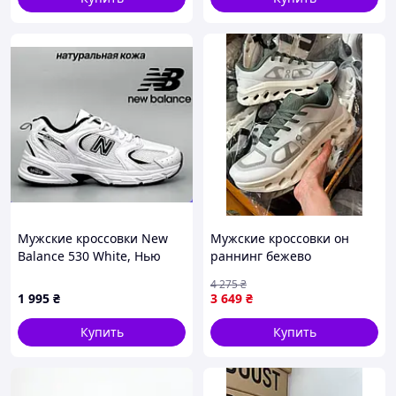
Мужские кроссовки New
Мужские кроссовки он
Balance 530 White, Нью
раннинг бежево
беланс 530 белые 43 (28,0
оливковые спортивные On
4 275
₴
см)
Cloudtilt Remix Seli
1 995
₴
3 649
₴
Чоловічі кросівки он
раннінг бежево оливкові
Купить
Купить