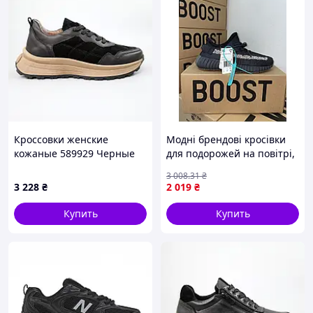
Кроссовки женские
Модні брендові кросівки
кожаные 589929 Черные
для подорожей на повітрі,
YEEZY 350 Cinder
3 008
.31
₴
РЕФЛЕКТИВНА ПОЛОСА 36
3 228
₴
2 019
₴
Купить
Купить