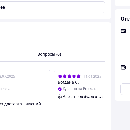
Область декольте
,
Тело
,
Ногти
,
Живот
,
Ягодицы
,
ее
гревающее
,
Расслабляющее
,
Дренажное
,
Опл
аживающее
,
Лимфодренажное
,
Гармонизирующее
,
рессовое
ажнение
,
Устранение целлюлита
,
Повышение
ти кожи
,
От первых признаков старения
,
ения
,
Коррекция фигуры
,
Подтягивание
,
ение
,
Повышение тонуса
,
Снятие усталости
,
Вопросы (0)
т
,
Дренаж
,
Стимуляция микроциркуляции крови
,
ожи
теря упругости
,
Сухость
,
Шелушение
,
Целлюлит
,
8.07.2025
14.04.2025
ожения
,
Дряблость
Богдана С.
rom.ua
Куплено на Prom.ua
👍Все сподобалось)
 доставка і якісний
и