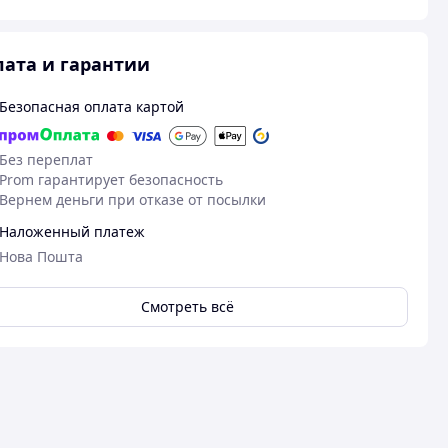
ата и гарантии
Безопасная оплата картой
Без переплат
Prom гарантирует безопасность
Вернем деньги при отказе от посылки
Наложенный платеж
Нова Пошта
20.02.2025
26
Михайло Д.
Сергей М.
Куплено на Prom.ua
Смотреть всё
Куплено на Pr
дивовижні масла
нормально