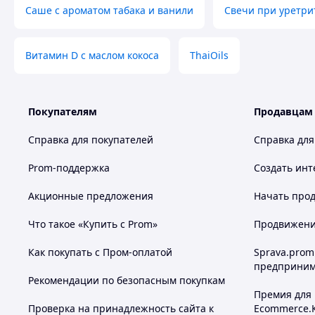
Саше с ароматом табака и ванили
Свечи при уретри
Наносится равномерно, обеспечивает лёгкое скольжение.
-Качество массажных масел подтверждает сертификат, ко
Витамин D с маслом кокоса
ThaiOils
интернет-магазина.
-Массажные масла «Thai Oils» одобрены главой професс
●
Spa
Покупателям
Продавцам
Массажное масло, которое хорошо расслабляет и успокаи
Справка для покупателей
Справка для
эффект.
Prom-поддержка
Создать инт
Приятный и выраженный аромат корицы.
Акционные предложения
Начать прод
Масло гипоаллергенное, не оставляет запаха на одежде 
Что такое «Купить с Prom»
Продвижение
Базовые компоненты
● рафинированное кокосовое масло
Как покупать с Пром-оплатой
Sprava.prom
● рафинированное масло рапса
предприним
Рекомендации по безопасным покупкам
Активные компоненты:
Премия для
● эфирное масло корицы
Проверка на принадлежность сайта к
Ecommerce.
● эфирное масло жасмина