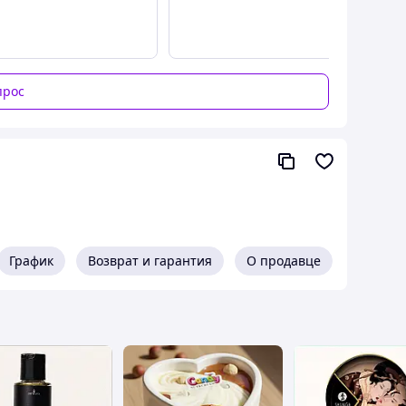
мую от Таиландского производителя
прос
й Ваш клиент станет постоянным
 же
рассабляющих спа процедур
. Смесь масел
аков из кожи и ускоряет обменные
ю объёмов тела,а так же предотвращает
сло очень экономичное в использовании. Для
График
Возврат и гарантия
О продавце
сть сохранить
все полезные свойства
вов
, обеспечивая легкое скольжение
ций и другог рода раздражений
я и хорошо впитывается,
не оставляя