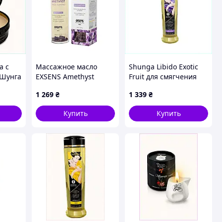
а с
Массажное масло
Shunga Libido Exotic
 Шунга
EXSENS Amethyst
Fruit для смягчения
Sweet Almond
кожи 240 мл,
1 269
₴
1 339
₴
(расслабляющее с
8E7K37K775
аметистом) 100мл,
Купить
Купить
натуральное