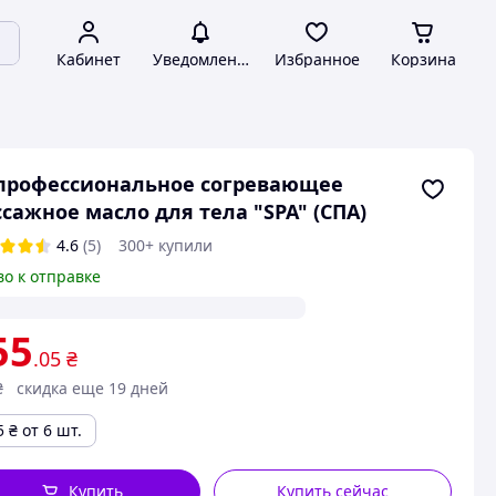
Кабинет
Уведомления
Избранное
Корзина
профессиональное согревающее
сажное масло для тела "SPA" (СПА)
4.6
(5)
300+ купили
во к отправке
55
.05
₴
₴
скидка еще 19 дней
5
₴
от 6 шт.
Купить
Купить сейчас