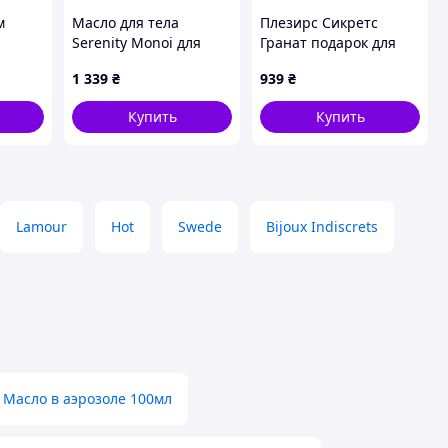
м
Масло для тела
Плезирс Сикретс
Serenity Monoi для
Гранат подарок для
й 200
прелюдии, 883X87E88
влюбленных свеча-
1 339
₴
939
₴
масло 72C83E38
Купить
Купить
Lamour
Hot
Swede
Bijoux Indiscrets
Масло в аэрозоле 100мл