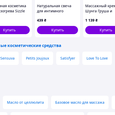
ная косметика
Натуральная свеча
Массажный кре
ежее масло. Если Вы получите от нас масло со
зогрева Sizzle
для интимного
Шунга Груша и
 двойном размере
25 мл 879K3E329
массажа 30 мл
Экзотический ча
439
₴
1 139
₴
11P17570A
мл, 11E1757H4
ps://aromacubes.com/testimonials
Купить
Купить
Купить
остановились на ТМ ThaiOil, которая на данный
ественных массажных масел по доступной цене.
ые косметические средства
салонов в разных городах Украины, СПА центры,
тории, а также частные мастера массажных
Sensuva
Petits Joujoux
Satisfyer
Love To Love
рофессионального использования, которое подходит
Масло от целлюлита
Базовое масло для массажа