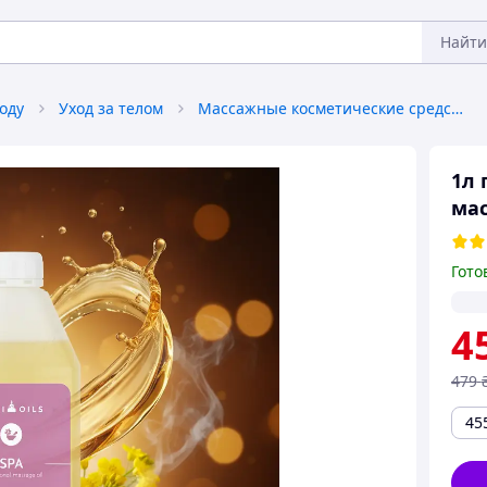
Найти
оду
Уход за телом
Массажные косметические средства
1л 
мас
Гото
4
479
45