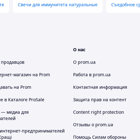
те
Свечи для иммунитета натуральные
Съедобное ср
торый вы можете запросить у сотрудников
иональной ассоциации массажистов Украины.
О нас
вает кожу, а также имеет лёгкий разогревающий
 продавцов
О prom.ua
ернет-магазин
на Prom
Работа в prom.ua
авать на Prom
Контактная информация
и легко вытирается бумажными полотенцами.
 в Каталоге ProSale
Защита прав на контент
 — медиа для
Content right protection
ателей
Отзывы о prom.ua
 интернет-предпринимателей
Кращі
Помощь Силам обороны